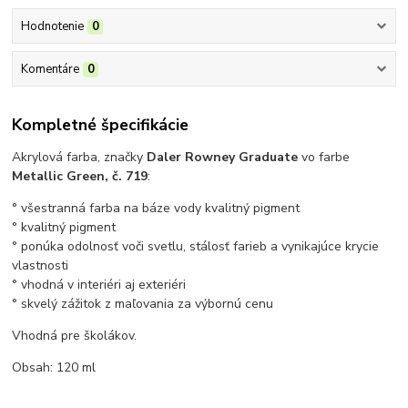
Hodnotenie
0
Komentáre
0
Kompletné špecifikácie
Akrylová farba, značky
Daler Rowney Graduate
vo farbe
Metallic Green
, č. 719
:
° všestranná farba na báze vody kvalitný pigment
° kvalitný pigment
° ponúka odolnosť voči svetlu, stálosť farieb a vynikajúce krycie
vlastnosti
° vhodná v interiéri aj exteriéri
° skvelý zážitok z maľovania za výbornú cenu
Vhodná pre školákov.
Obsah: 120 ml