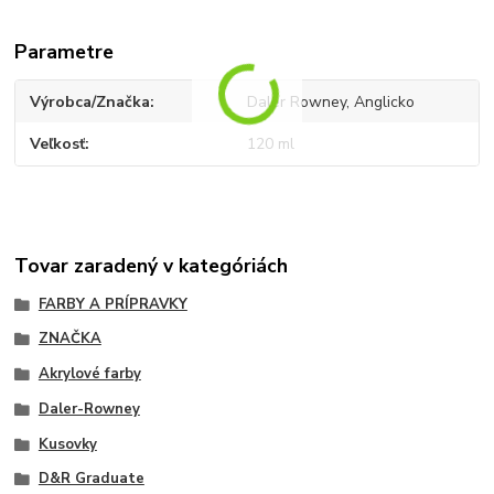
Parametre
Výrobca/Značka
Daler Rowney, Anglicko
Veľkosť
120 ml
Tovar zaradený v kategóriách
FARBY A PRÍPRAVKY
ZNAČKA
Akrylové farby
Daler-Rowney
Kusovky
D&R Graduate