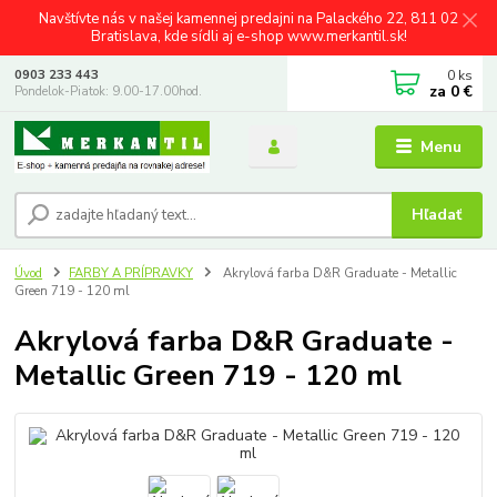
Navštívte nás v našej kamennej predajni na Palackého 22, 811 02
Bratislava, kde sídli aj e-shop www.merkantil.sk!
0
ks
0903 233 443
za
0 €
Pondelok-Piatok: 9.00-17.00hod.
Menu
Hľadať
Úvod
FARBY A PRÍPRAVKY
Akrylová farba D&R Graduate - Metallic
Green 719 - 120 ml
Akrylová farba D&R Graduate -
Metallic Green 719 - 120 ml