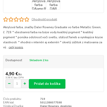
Ohodnotiť produkt
Akrylová farba, značky Daler Rowney Graduate vo farbe Metallic Green,
č. 719: ° všestranná farba na báze vody kvalitný pigment ° kvalitný
pigment ° ponúka odolnosť voči svetlu, stálosť farieb a vynikajúce krycie
vlastnosti ° vhodná v interiéri aj exteriéri ° skvelý zážitok z maľovania za
vý...
celý popis
Dostupnosť
Skladom 2 ks
4,90 €
/
ks
3,98 €
bez DPH
Pridať do košíka
Číslo produktu:
719
EAN kód:
5011386077598
Výrobca/Značka:
Daler Rowney, Anglicko