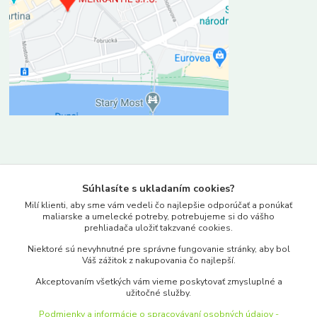
Kontakty
Súhlasíte s ukladaním cookies?
www.merkantil.sk
Milí klienti, aby sme vám vedeli čo najlepšie odporúčať a ponúkať
maliarske a umelecké potreby, potrebujeme si do vášho
prehliadača uložiť takzvané cookies.
0903 233 443
Niektoré sú nevyhnutné pre správne fungovanie stránky, aby bol
Pondelok-Piatok: 9.00-17.00hod.
Váš zážitok z nakupovania čo najlepší.
objednavky@merkantil-obchod.sk
Akceptovaním všetkých vám vieme poskytovať zmysluplné a
užitočné služby.
Podmienky a informácie o spracovávaní osobných údajov -