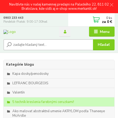
Navštívte nás v našej kamennej predajni na Palackého 22, 811 02
Bratislava, kde sídli aj e-shop www.merkantil.sk!
0
ks
0903 233 443
za
0 €
Pondelok-Piatok: 9.00-17.00hod.
Menu
Hľadať
Kategórie blogu
Kapa dosky/penodosky
LEFRANC BOURGEOIS
Valentín
5 techník kreslenia farebnými ceruzkami!
Ako maľovať abstraktné umenie AKRYLOM podľa Thaneeye
McArdle