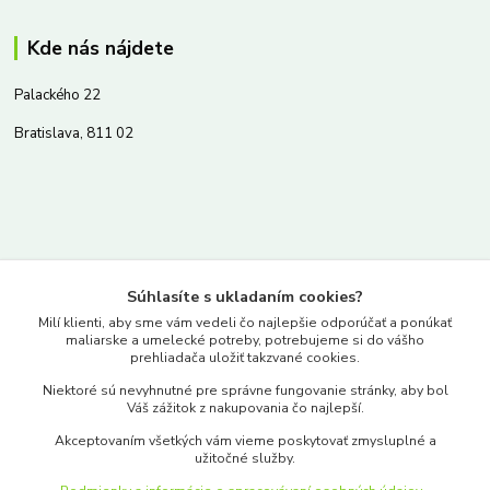
Kde nás nájdete
Palackého 22
Bratislava, 811 02
Kontakty
Súhlasíte s ukladaním cookies?
www.merkantil.sk
Milí klienti, aby sme vám vedeli čo najlepšie odporúčať a ponúkať
maliarske a umelecké potreby, potrebujeme si do vášho
prehliadača uložiť takzvané cookies.
0903 233 443
Niektoré sú nevyhnutné pre správne fungovanie stránky, aby bol
Pondelok-Piatok: 9.00-17.00hod.
Váš zážitok z nakupovania čo najlepší.
objednavky@merkantil-obchod.sk
Akceptovaním všetkých vám vieme poskytovať zmysluplné a
užitočné služby.