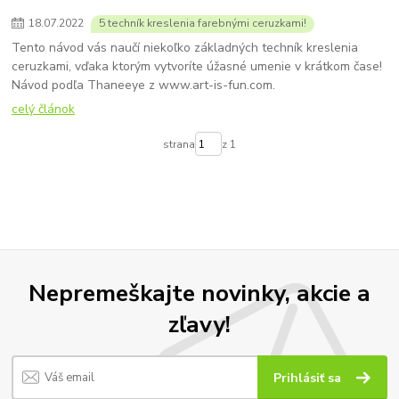
18
.
07
.
2022
5 techník kreslenia farebnými ceruzkami!
Tento návod vás naučí niekoľko základných techník kreslenia
ceruzkami, vďaka ktorým vytvoríte úžasné umenie v krátkom čase!
Návod podľa Thaneeye z www.art-is-fun.com.
celý článok
strana
z 1
Nepremeškajte novinky, akcie a
zľavy!
Prihlásiť sa