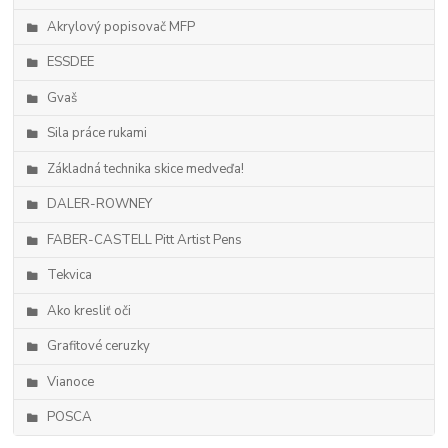
Akrylový popisovač MFP
ESSDEE
Gvaš
Sila práce rukami
Základná technika skice medveďa!
DALER-ROWNEY
FABER-CASTELL Pitt Artist Pens
Tekvica
Ako kresliť oči
Grafitové ceruzky
Vianoce
POSCA