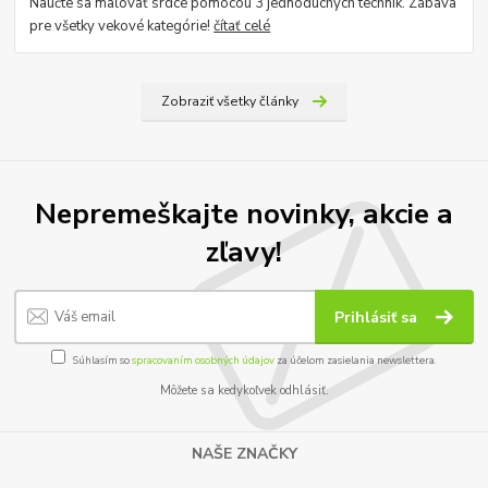
Naučte sa maľovať srdce pomocou 3 jednoduchých techník. Zábava
pre všetky vekové kategórie!
čítať celé
Zobraziť všetky články
Nepremeškajte novinky, akcie a
zľavy!
Prihlásiť sa
Súhlasím so
spracovaním osobných údajov
za účelom zasielania newslettera.
Môžete sa kedykoľvek odhlásiť.
NAŠE ZNAČKY