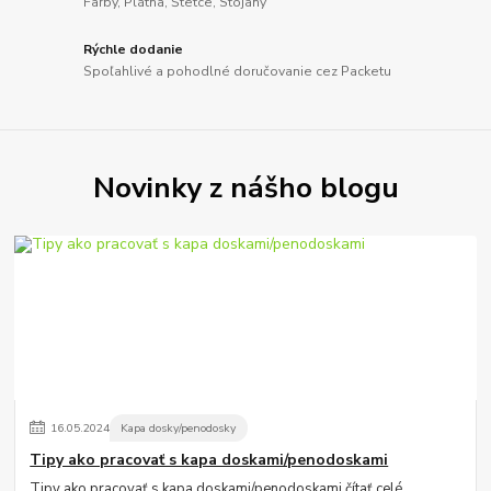
Farby, Plátna, Štetce, Stojany
Rýchle dodanie
Spoľahlivé a pohodlné doručovanie cez Packetu
Novinky z nášho blogu
16
.
05
.
2024
Kapa dosky/penodosky
Tipy ako pracovať s kapa doskami/penodoskami
Tipy ako pracovať s kapa doskami/penodoskami
čítať celé