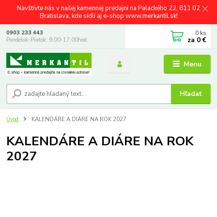
Navštívte nás v našej kamennej predajni na Palackého 22, 811 02
Bratislava, kde sídli aj e-shop www.merkantil.sk!
0
ks
0903 233 443
za
0 €
Pondelok-Piatok: 9.00-17.00hod.
Menu
Hľadať
Úvod
KALENDÁRE A DIÁRE NA ROK 2027
KALENDÁRE A DIÁRE NA ROK
2027