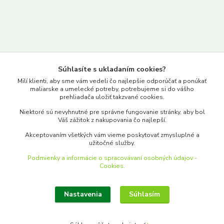
Kontakty
Súhlasíte s ukladaním cookies?
www.merkantil.sk
Milí klienti, aby sme vám vedeli čo najlepšie odporúčať a ponúkať
maliarske a umelecké potreby, potrebujeme si do vášho
prehliadača uložiť takzvané cookies.
0903 233 443
Niektoré sú nevyhnutné pre správne fungovanie stránky, aby bol
Pondelok-Piatok: 9.00-17.00hod.
Váš zážitok z nakupovania čo najlepší.
objednavky@merkantil-obchod.sk
Akceptovaním všetkých vám vieme poskytovať zmysluplné a
užitočné služby.
Podmienky a informácie o spracovávaní osobných údajov -
Cookies.
Nastavenia
Súhlasím
Upraviť zber cookies.