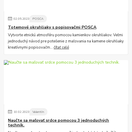
02
.
05
.
2023
POSCA
Totemové okruhliaky s popisovačmi POSCA
Vytvorte etnickú atmosféru pomocou kamienkov okruhliakov. Veľmi
jednoduchý návod pre potešenie z maľovania na kamene okruhliaky
kreatívnymi popisovačm...
čítať celé
10
.
02
.
2023
Valentín
Naučte sa maľovať srdce pomocou 3 jednoduchých
techník.