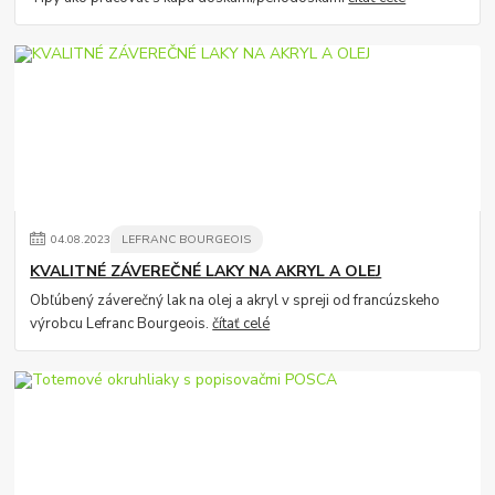
04
.
08
.
2023
LEFRANC BOURGEOIS
KVALITNÉ ZÁVEREČNÉ LAKY NA AKRYL A OLEJ
Obľúbený záverečný lak na olej a akryl v spreji od francúzskeho
výrobcu Lefranc Bourgeois.
čítať celé