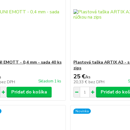
NI EMOTT - 0,4 mm - sada 40 ks
Plastová taška ARTIX A3 - s
zips
25 €
s
/
ks
Skladom 1 ks
S
bez DPH
20,33 €
bez DPH
Pridať do košíka
Pridať do koš
Novinka