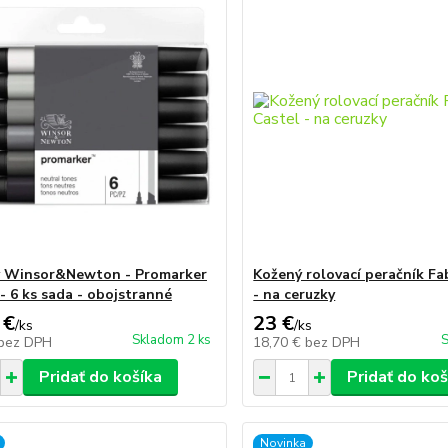
y Winsor&Newton - Promarker
Kožený rolovací peračník Fa
 - 6 ks sada - obojstranné
- na ceruzky
 €
23 €
/
ks
/
ks
Skladom 2 ks
S
bez DPH
18,70 €
bez DPH
Pridať do košíka
Pridať do koš
Novinka