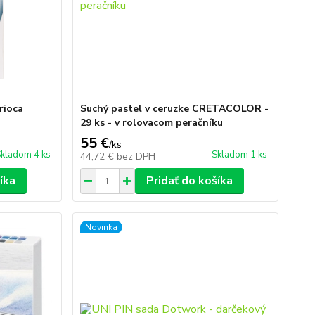
rioca
Suchý pastel v ceruzke CRETACOLOR -
29 ks - v rolovacom peračníku
55 €
/
ks
kladom 4 ks
Skladom 1 ks
44,72 €
bez DPH
íka
Pridať do košíka
Novinka