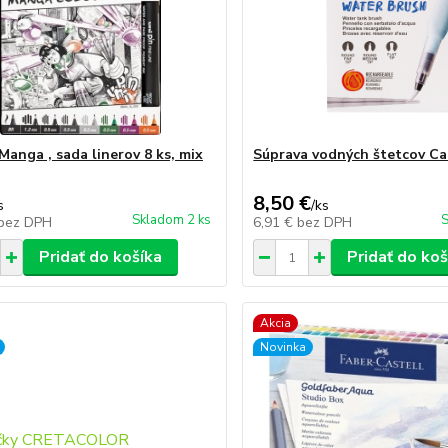
Manga , sada linerov 8 ks, mix
Súprava vodných štetcov Ca
8,50 €
s
/
ks
Skladom 2 ks
S
bez DPH
6,91 €
bez DPH
Pridať do košíka
Pridať do koš
Akcia
Novinka