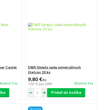
ber Castel
D&R Simply sada univerzálnych
štetcov 10 ks
9,80 €
/
ks
kladom 3 ks
Skladom 4 ks
7,97 €
bez DPH
íka
Pridať do košíka
Novinka