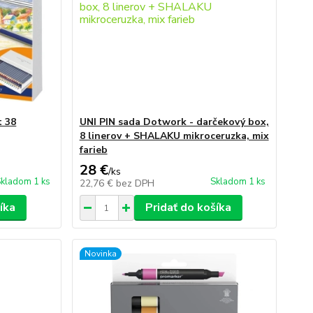
t 38
UNI PIN sada Dotwork - darčekový box,
8 linerov + SHALAKU mikroceruzka, mix
farieb
28 €
/
ks
kladom 1 ks
Skladom 1 ks
22,76 €
bez DPH
íka
Pridať do košíka
Novinka