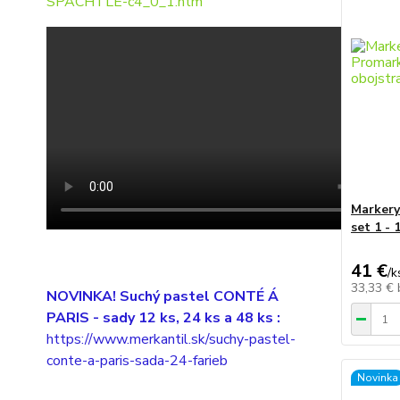
SPACHTLE-c4_0_1.htm
Marker
set 1 - 
41 €
/
k
33,33 €
NOVINKA! Suchý pastel CONTÉ Á
PARIS
- sady 12 ks, 24 ks a 48 ks :
https://www.merkantil.sk/suchy-pastel-
conte-a-paris-sada-24-farieb
Novinka