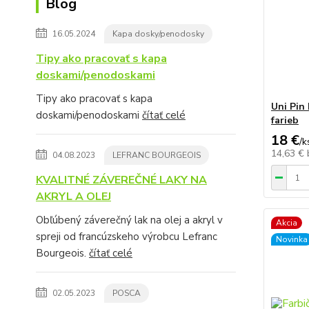
Blog
16.05.2024
Kapa dosky/penodosky
Tipy ako pracovať s kapa
doskami/penodoskami
Tipy ako pracovať s kapa
Uni Pin 
doskami/penodoskami
čítať celé
farieb
18 €
/
k
14,63 €
04.08.2023
LEFRANC BOURGEOIS
KVALITNÉ ZÁVEREČNÉ LAKY NA
AKRYL A OLEJ
Obľúbený záverečný lak na olej a akryl v
Akcia
spreji od francúzskeho výrobcu Lefranc
Novinka
Bourgeois.
čítať celé
02.05.2023
POSCA