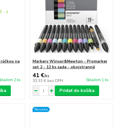
 rúčkou na
Markery Winsor&Newton - Promarker
set 2 - 12 ks sada - obojstranné
41 €
/
ks
kladom 2 ks
Skladom 1 ks
33,33 €
bez DPH
íka
Pridať do košíka
Novinka