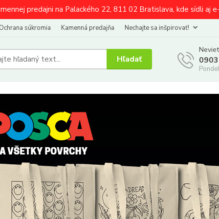
amennej predajni na Palackého 22, 811 02 Bratislava, kde sídli aj 
Ochrana súkromia
Kamenná predajňa
Nechajte sa inšpirovať!
Neviet
Hľadať
0903
Pondel