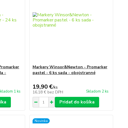
Promarker
Markery Winsor&Newton - Promarker
da -
pastel - 6 ks sada - obojstranné
19,90 €
/
ks
kladom 1 ks
Skladom 2 ks
16,18 €
bez DPH
íka
Pridať do košíka
Novinka