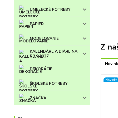
UMELECKÉ POTREBY
PAPIER
MODELOVANIE
Z na
KALENDÁRE A DIÁRE NA
ROK 2027
Novink
DEKORÁCIE
Novinka
ŠKOLSKÉ POTREBY
ZNAČKA