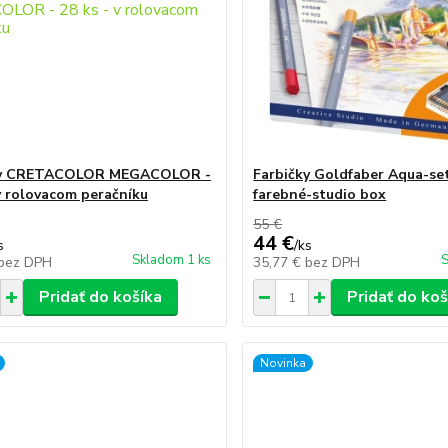
ky CRETACOLOR MEGACOLOR -
Farbičky Goldfaber Aqua-se
 v rolovacom peračníku
farebné-studio box
55 €
44 €
s
/
ks
Skladom 1 ks
S
bez DPH
35,77 €
bez DPH
Pridať do košíka
Pridať do koš
Novinka