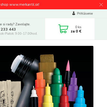
e-shop www.merkantil.sk!
Prihlásenie
e si rady? Zavolajte.
0
ks
 233 443
za
0 €
ok-Piatok: 9.00-17.00hod.