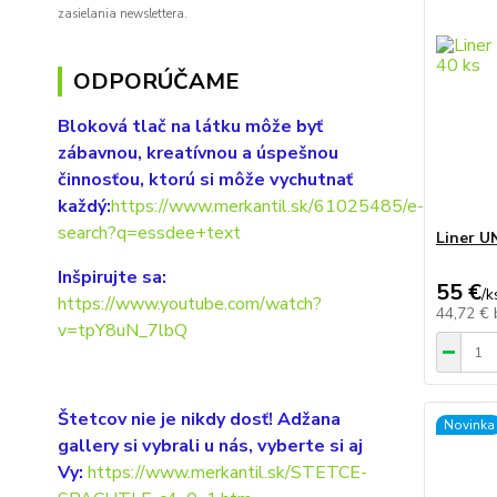
zasielania newslettera.
ODPORÚČAME
Bloková tlač na látku môže byť
zábavnou, kreatívnou a úspešnou
činnosťou, ktorú si môže vychutnať
každý:
https://www.merkantil.sk/61025485/e-
search?q=essdee+text
Liner U
Inšpirujte sa:
55 €
/
k
https://www.youtube.com/watch?
44,72 €
v=tpY8uN_7lbQ
Štetcov nie je nikdy dosť! Adžana
Novinka
gallery si vybrali u nás, vyberte si aj
Vy:
https://www.merkantil.sk/STETCE-