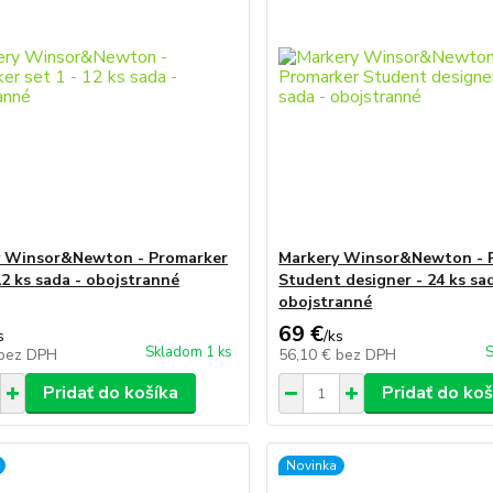
y Winsor&Newton - Promarker
Markery Winsor&Newton - 
12 ks sada - obojstranné
Student designer - 24 ks sa
obojstranné
69 €
s
/
ks
Skladom 1 ks
S
bez DPH
56,10 €
bez DPH
Pridať do košíka
Pridať do koš
Novinka