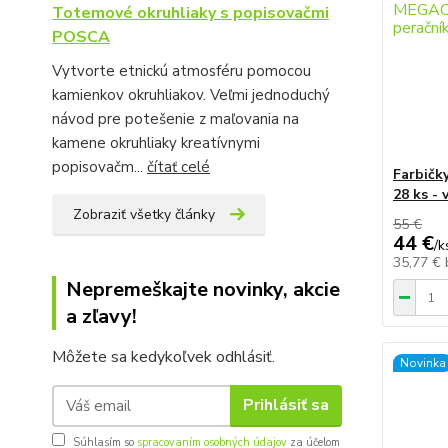
Totemové okruhliaky s popisovačmi
POSCA
Vytvorte etnickú atmosféru pomocou
kamienkov okruhliakov. Veľmi jednoduchý
návod pre potešenie z maľovania na
kamene okruhliaky kreatívnymi
popisovačm...
čítať celé
Farbič
28 ks -
Zobraziť všetky články
55 €
44 €
/
k
35,77 €
Nepremeškajte novinky, akcie
a zľavy!
Môžete sa kedykoľvek odhlásiť.
Novinka
Prihlásiť sa
Súhlasím so
spracovaním osobných údajov
za účelom