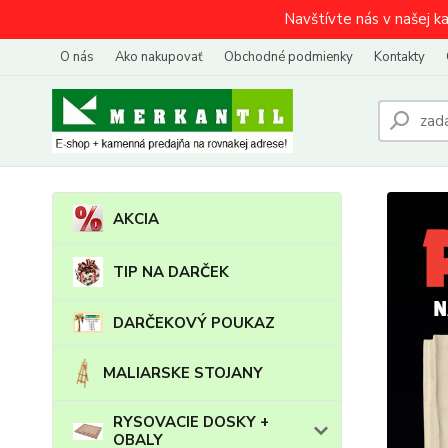
Navštívte nás v našej k
O nás
Ako nakupovať
Obchodné podmienky
Kontakty
AKCIA
TIP NA DARČEK
DARČEKOVÝ POUKAZ
MALIARSKE STOJANY
RYSOVACIE DOSKY +
OBALY