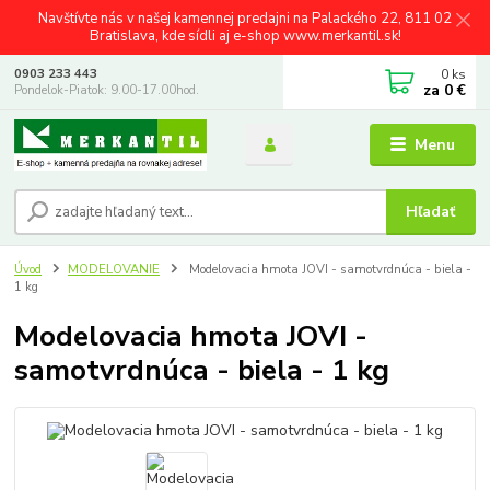
Navštívte nás v našej kamennej predajni na Palackého 22, 811 02
Bratislava, kde sídli aj e-shop www.merkantil.sk!
0
ks
0903 233 443
za
0 €
Pondelok-Piatok: 9.00-17.00hod.
Menu
Hľadať
Úvod
MODELOVANIE
Modelovacia hmota JOVI - samotvrdnúca - biela -
1 kg
Modelovacia hmota JOVI -
samotvrdnúca - biela - 1 kg