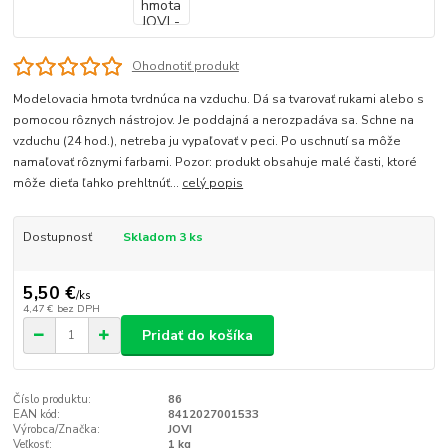
Ohodnotiť produkt
Modelovacia hmota tvrdnúca na vzduchu. Dá sa tvarovať rukami alebo s
pomocou rôznych nástrojov. Je poddajná a nerozpadáva sa. Schne na
vzduchu (24 hod.), netreba ju vypaľovať v peci. Po uschnutí sa môže
namaľovať rôznymi farbami. Pozor: produkt obsahuje malé časti, ktoré
môže dieťa ľahko prehltnúť...
celý popis
Dostupnosť
Skladom 3 ks
5,50 €
/
ks
4,47 €
bez DPH
Pridať do košíka
Číslo produktu:
86
EAN kód:
8412027001533
Výrobca/Značka:
JOVI
Veľkosť:
1 kg