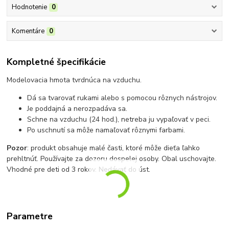
Hodnotenie
0
Komentáre
0
Kompletné špecifikácie
Modelovacia hmota tvrdnúca na vzduchu.
Dá sa tvarovať rukami alebo s pomocou rôznych nástrojov.
Je poddajná a nerozpadáva sa.
Schne na vzduchu (24 hod.), netreba ju vypaľovať v peci.
Po uschnutí sa môže namaľovať rôznymi farbami.
Pozor
: produkt obsahuje malé časti, ktoré môže dieťa ľahko
prehltnúť. Používajte za dozoru dospelej osoby. Obal uschovajte.
Vhodné pre deti od 3 rokov. Nedávať do úst.
Parametre