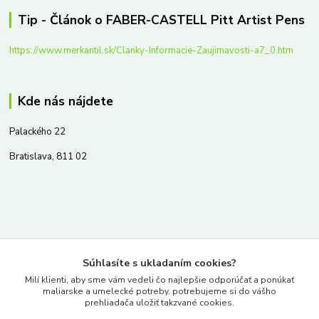
Tip - Článok o FABER-CASTELL Pitt Artist Pens
https://www.merkantil.sk/Clanky-Informacie-Zaujimavosti-a7_0.htm
Kde nás nájdete
Palackého 22
Bratislava, 811 02
Kontakty
Súhlasíte s ukladaním cookies?
www.merkantil.sk
Milí klienti, aby sme vám vedeli čo najlepšie odporúčať a ponúkať
maliarske a umelecké potreby, potrebujeme si do vášho
prehliadača uložiť takzvané cookies.
0903 233 443