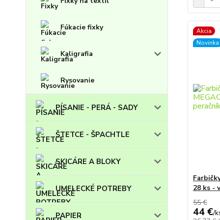
Fixky na textil
Fúkacie fixky
Akcia
Novinka
Kaligrafia
Rysovanie
PÍSANIE - PERÁ - SADY
ŠTETCE - ŠPACHTLE
SKICÁRE A BLOKY
Farbič
28 ks -
UMELECKÉ POTREBY
55 €
44 €
/
k
PAPIER