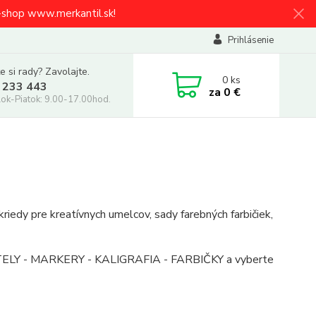
e-shop www.merkantil.sk!
Prihlásenie
e si rady? Zavolajte.
0
ks
 233 443
za
0 €
ok-Piatok: 9.00-17.00hod.
edy pre kreatívnych umelcov, sady farebných farbičiek,
ASTELY - MARKERY - KALIGRAFIA - FARBIČKY a vyberte