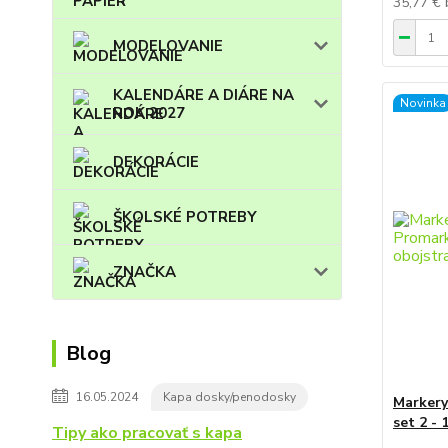
35,77 €
MODELOVANIE
KALENDÁRE A DIÁRE NA
Novinka
ROK 2027
DEKORÁCIE
ŠKOLSKÉ POTREBY
ZNAČKA
Blog
16.05.2024
Kapa dosky/penodosky
Marker
set 2 - 
Tipy ako pracovať s kapa