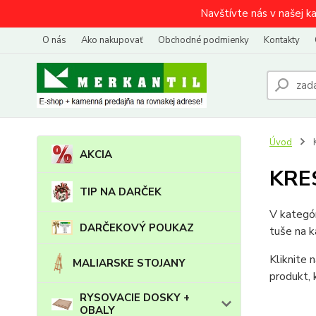
Navštívte nás v našej k
O nás
Ako nakupovať
Obchodné podmienky
Kontakty
Úvod
AKCIA
KRE
TIP NA DARČEK
V kategór
DARČEKOVÝ POUKAZ
tuše na k
Kliknite
MALIARSKE STOJANY
produkt, 
RYSOVACIE DOSKY +
OBALY