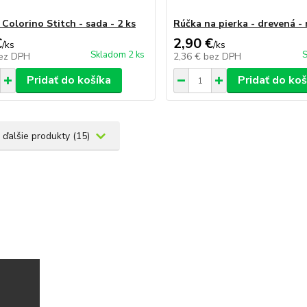
Colorino Stitch - sada - 2 ks
Rúčka na pierka - drevená - 
€
2,90 €
/
ks
/
ks
Skladom 2 ks
S
ez DPH
2,36 €
bez DPH
Pridať do košíka
Pridať do koš
 ďalšie produkty (15)