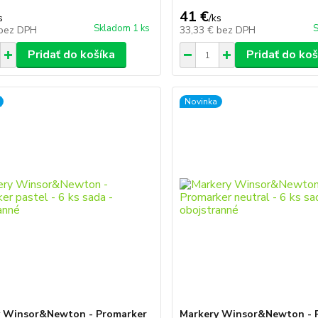
41 €
s
/
ks
Skladom 1 ks
S
bez DPH
33,33 €
bez DPH
Pridať do košíka
Pridať do koš
Novinka
y Winsor&Newton - Promarker
Markery Winsor&Newton - 