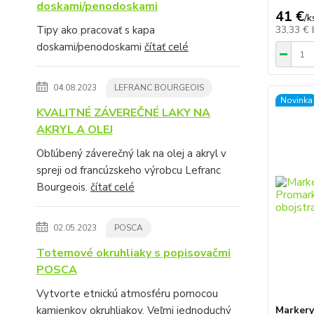
doskami/penodoskami
41 €
/
k
33,33 €
Tipy ako pracovať s kapa
doskami/penodoskami
čítať celé
04.08.2023
LEFRANC BOURGEOIS
Novinka
KVALITNÉ ZÁVEREČNÉ LAKY NA
AKRYL A OLEJ
Obľúbený záverečný lak na olej a akryl v
spreji od francúzskeho výrobcu Lefranc
Bourgeois.
čítať celé
02.05.2023
POSCA
Totemové okruhliaky s popisovačmi
POSCA
Vytvorte etnickú atmosféru pomocou
Marker
kamienkov okruhliakov. Veľmi jednoduchý