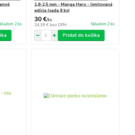
ranné
1,8-2,5 mm - Manga Hero - limitovaná
edícia (sada 8 ks)
30 €
/
ks
kladom 2 ks
Skladom 2 ks
24,39 €
bez DPH
íka
Pridať do košíka