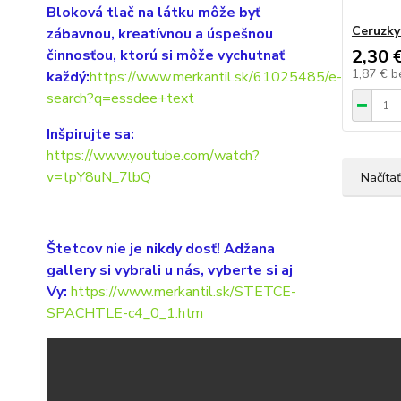
Bloková tlač na látku môže byť
Ceruzky 
zábavnou, kreatívnou a úspešnou
2,30 
činnosťou, ktorú si môže vychutnať
1,87 €
b
každý:
https://www.merkantil.sk/61025485/e-
search?q=essdee+text
Inšpirujte sa:
https://www.youtube.com/watch?
v=tpY8uN_7lbQ
Načítať
Štetcov nie je nikdy dosť! Adžana
gallery si vybrali u nás, vyberte si aj
Vy:
https://www.merkantil.sk/STETCE-
SPACHTLE-c4_0_1.htm