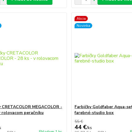
Akcia
Novinka
ky CRETACOLOR MEGACOLOR -
Farbičky Goldfaber Aqua-se
 v rolovacom peračníku
farebné-studio box
55 €
44 €
s
/
ks