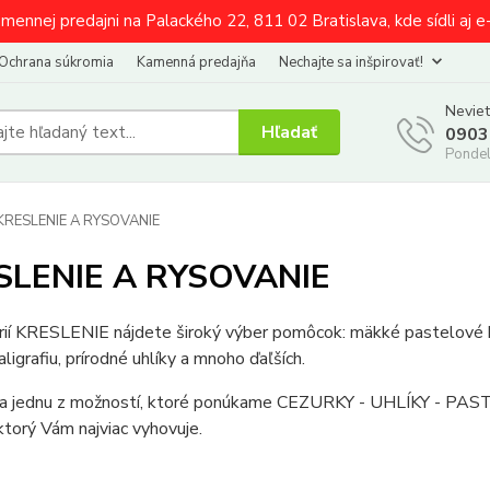
amennej predajni na Palackého 22, 811 02 Bratislava, kde sídli aj 
Ochrana súkromia
Kamenná predajňa
Nechajte sa inšpirovať!
Neviet
Hľadať
0903
Pondel
KRESLENIE A RYSOVANIE
SLENIE A RYSOVANIE
ií KRESLENIE nájdete široký výber pomôcok: mäkké pastelové kri
aligrafiu, prírodné uhlíky a mnoho ďaľších.
 na jednu z možností, ktoré ponúkame CEZURKY - UHLÍKY - P
ktorý Vám najviac vyhovuje.