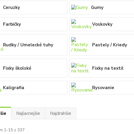
Ceruzky
Gumy
Farbičky
Voskovky
Rudky / Umelecké tuhy
Pastely / Kriedy
Fixky školské
Fixky na textil
Kaligrafia
Rysovanie
šie
Najlacnejšie
Najdrahšie
m 1-15 z 337