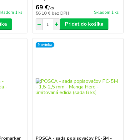
69 €
/
ks
kladom 1 ks
Skladom 1 ks
56,10 €
bez DPH
íka
Pridať do košíka
Novinka
Promarker
POSCA - sada popisovačov PC-5M -