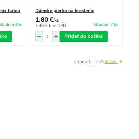
mix farieb
Dámske pierko na kreslenie
1,80 €
/
ks
kladom 3 ks
Skladom 7 ks
1,46 €
bez DPH
íka
Pridať do košíka
strana
z 23
ďalšie