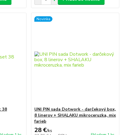
Novinka
t 38
UNI PIN sada Dotwork - darčekový box,
8 linerov + SHALAKU mikroceruzka, mix
farieb
28 €
/
ks