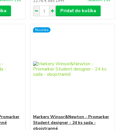
kladom 1 ks
Skladom 1 ks
22,76 €
bez DPH
íka
Pridať do košíka
Novinka
Promarker
Markery Winsor&Newton - Promarker
anné
Student designer - 24 ks sada -
obojstranné