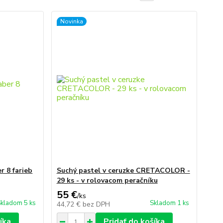
Novinka
r 8 farieb
Suchý pastel v ceruzke CRETACOLOR -
29 ks - v rolovacom peračníku
55 €
/
ks
kladom 5 ks
Skladom 1 ks
44,72 €
bez DPH
íka
Pridať do košíka