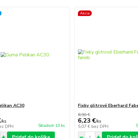
Akcia
elikan AC30
Fixky glitrové Eberhard Fabe
8,90 €
€
6,23 €
/
ks
/
ks
Skladom 10 ks
S
ez DPH
5,07 €
bez DPH
Pridať do košíka
Pridať do koš