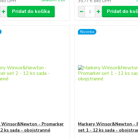
Skladom 1 ks
S
bez DPH
35,77 €
bez DPH
Pridať do košíka
Pridať do koš
Novinka
y Winsor&Newton - Promarker
Markery Winsor&Newton - 
12 ks sada - obojstranné
set 1 - 12 ks sada - obojstr