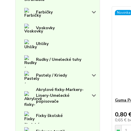
Farbičky
Novinka
Voskovky
Uhlíky
Rudky / Umelecké tuhy
Pastely / Kriedy
Akrylové fixky-Markery-
Linery-Umelecké
Guma P
popisovače
0,80 
Fixky školské
0,65 €
b