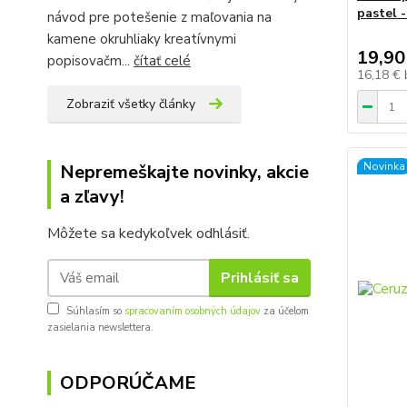
pastel -
návod pre potešenie z maľovania na
kamene okruhliaky kreatívnymi
19,90
popisovačm...
čítať celé
16,18 €
Zobraziť všetky články
Novinka
Nepremeškajte novinky, akcie
a zľavy!
Môžete sa kedykoľvek odhlásiť.
Prihlásiť sa
Súhlasím so
spracovaním osobných údajov
za účelom
zasielania newslettera.
ODPORÚČAME