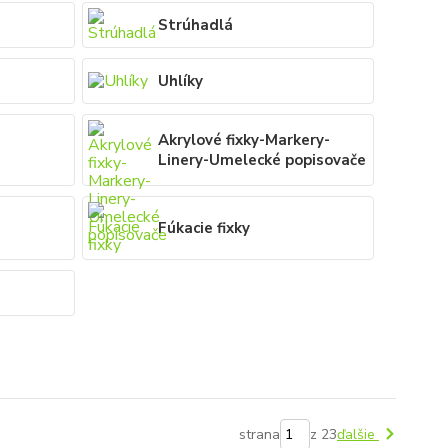
Strúhadlá
Uhlíky
Akrylové fixky-Markery-
Linery-Umelecké popisovače
Fúkacie fixky
strana
z 23
ďalšie