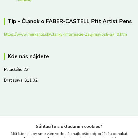
Tip - Článok o FABER-CASTELL Pitt Artist Pens
https://www.merkantil.sk/Clanky-Informacie-Zaujimavosti-a7_0.htm
Kde nás nájdete
Palackého 22
Bratislava, 811 02
Kontakty
Súhlasíte s ukladaním cookies?
www.merkantil.sk
Milí klienti, aby sme vám vedeli čo najlepšie odporúčať a ponúkať