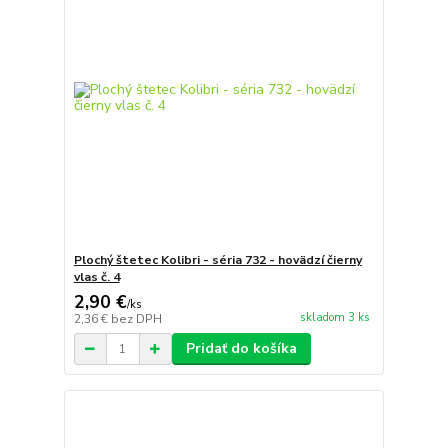
Plochý štetec Kolibri - séria 732 - hovädzí čierny
vlas č. 4
2,90 €
/
ks
skladom 3 ks
2,36 €
bez DPH
Pridať do košíka