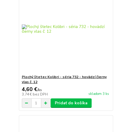
Plochý štetec Kolibri - séria 732 - hovädzí čierny
vlas č. 12
4,60 €
/
ks
skladom 3 ks
3,74 €
bez DPH
Pridať do košíka