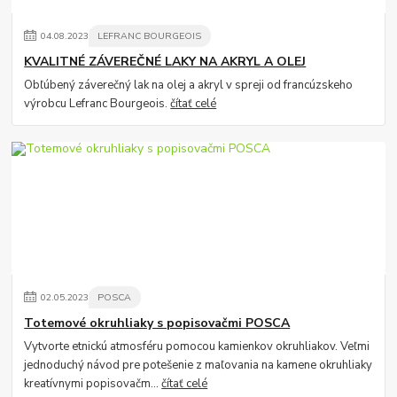
04
.
08
.
2023
LEFRANC BOURGEOIS
KVALITNÉ ZÁVEREČNÉ LAKY NA AKRYL A OLEJ
Obľúbený záverečný lak na olej a akryl v spreji od francúzskeho
výrobcu Lefranc Bourgeois.
čítať celé
02
.
05
.
2023
POSCA
Totemové okruhliaky s popisovačmi POSCA
Vytvorte etnickú atmosféru pomocou kamienkov okruhliakov. Veľmi
jednoduchý návod pre potešenie z maľovania na kamene okruhliaky
kreatívnymi popisovačm...
čítať celé