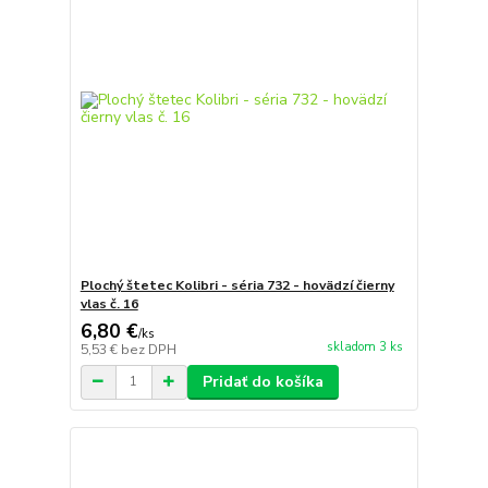
Plochý štetec Kolibri - séria 732 - hovädzí čierny
vlas č. 16
6,80 €
/
ks
skladom 3 ks
5,53 €
bez DPH
Pridať do košíka