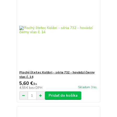
Plochý štetec Kolibri - séria 732 - hovädzí čierny
vlas č. 14
5,60 €
/
ks
Skladom 3 ks
4,55 €
bez DPH
Pridať do košíka