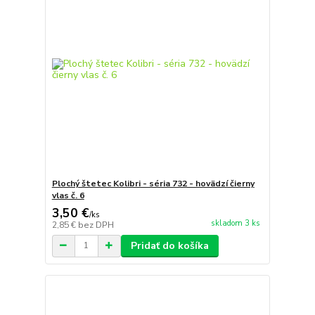
Plochý štetec Kolibri - séria 732 - hovädzí čierny
vlas č. 6
3,50 €
/
ks
skladom 3 ks
2,85 €
bez DPH
Pridať do košíka