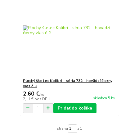
Plochý štetec Kolibri - séria 732 - hovädzí čierny
vlas č. 2
2,60 €
/
ks
skladom 5 ks
2,11 €
bez DPH
Pridať do košíka
strana
z 1