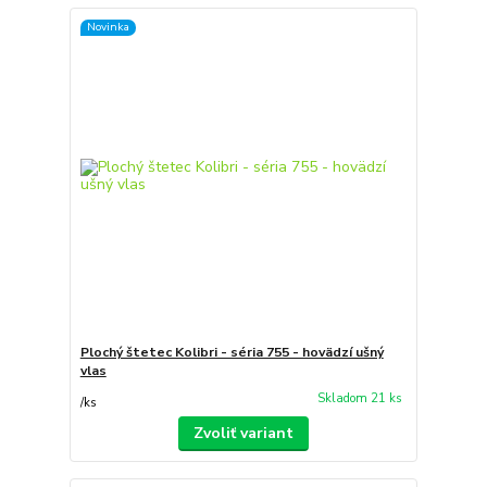
Novinka
Plochý štetec Kolibri - séria 755 - hovädzí ušný
vlas
Skladom 21 ks
/
ks
Zvoliť variant