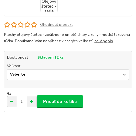
Ohodnotiť produkt
Plochý olejový štetec - zošikmené umelé chlpy z kuny - modrá lakovaná
rúčka. Ponúkame Vám na výber z viacerých veľkostí.
celý popis
Dostupnosť
Skladom 12 ks
Veľkosť
/
ks
Pridať do košíka