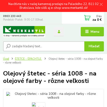
Navštívte nás v našej kamennej predajni na Palackého 22, 811 02
Bratislava, kde sídli aj e-shop www.merkantil.sk!
0
ks
0903 233 443
za
0 €
Pondelok-Piatok: 9.00-17.00hod.
Menu
Hľadať
Úvod
ŠTETCE - ŠPACHTLE
Olejový štetec - séria 1008 - na olejové farby
- rôzne veľkosti
Olejový štetec - séria 1008 - na
olejové farby - rôzne veľkosti