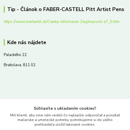
Tip - Článok o FABER-CASTELL Pitt Artist Pens
https://www.merkantil.sk/Clanky-Informacie-Zaujimavosti-a7_0.htm
Kde nás nájdete
Palackého 22
Bratislava, 811 02
Kontakty
Súhlasíte s ukladaním cookies?
www.merkantil.sk
Milí klienti, aby sme vám vedeli čo najlepšie odporúčať a ponúkať
maliarske a umelecké potreby, potrebujeme si do vášho
prehliadača uložiť takzvané cookies.
0903 233 443