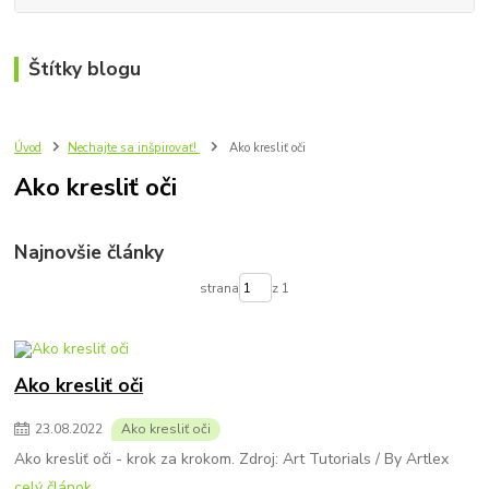
Štítky blogu
Úvod
Nechajte sa inšpirovať!
Ako kresliť oči
Ako kresliť oči
Najnovšie články
strana
z 1
Ako kresliť oči
23
.
08
.
2022
Ako kresliť oči
Ako kresliť oči - krok za krokom. Zdroj: Art Tutorials / By Artlex
celý článok