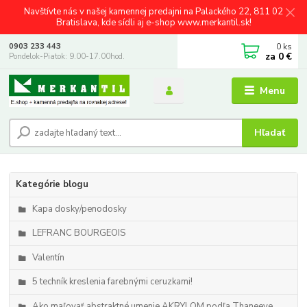
Navštívte nás v našej kamennej predajni na Palackého 22, 811 02
Bratislava, kde sídli aj e-shop www.merkantil.sk!
0
ks
0903 233 443
za
0 €
Pondelok-Piatok: 9.00-17.00hod.
Menu
Hľadať
Kategórie blogu
Kapa dosky/penodosky
LEFRANC BOURGEOIS
Valentín
5 techník kreslenia farebnými ceruzkami!
Ako maľovať abstraktné umenie AKRYLOM podľa Thaneeye