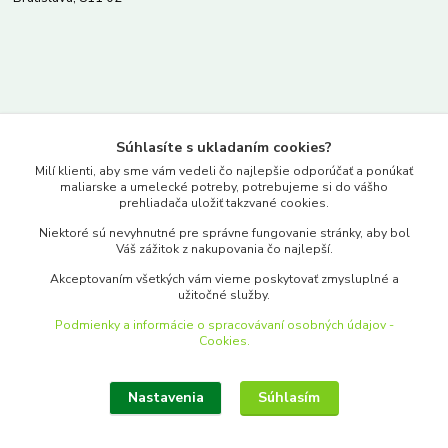
Kontakty
Súhlasíte s ukladaním cookies?
www.merkantil.sk
Milí klienti, aby sme vám vedeli čo najlepšie odporúčať a ponúkať
maliarske a umelecké potreby, potrebujeme si do vášho
prehliadača uložiť takzvané cookies.
0903 233 443
Niektoré sú nevyhnutné pre správne fungovanie stránky, aby bol
Pondelok-Piatok: 9.00-17.00hod.
Váš zážitok z nakupovania čo najlepší.
objednavky@merkantil-obchod.sk
Akceptovaním všetkých vám vieme poskytovať zmysluplné a
užitočné služby.
Podmienky a informácie o spracovávaní osobných údajov -
Cookies.
Nastavenia
Súhlasím
Upraviť zber cookies.