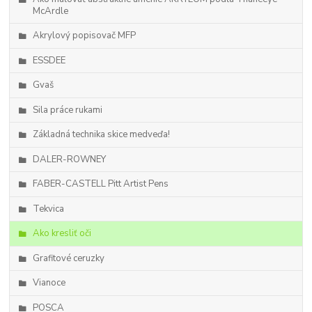
McArdle
Akrylový popisovač MFP
ESSDEE
Gvaš
Sila práce rukami
Základná technika skice medveďa!
DALER-ROWNEY
FABER-CASTELL Pitt Artist Pens
Tekvica
Ako kresliť oči
Grafitové ceruzky
Vianoce
POSCA