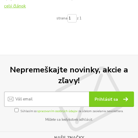
celý článok
strana
z 1
Nepremeškajte novinky, akcie a
zľavy!
Prihlásiť sa
Súhlasím so
spracovaním osobných údajov
za účelom zasielania newslettera.
Môžete sa kedykoľvek odhlásiť.
NAŠE ZNAČKY