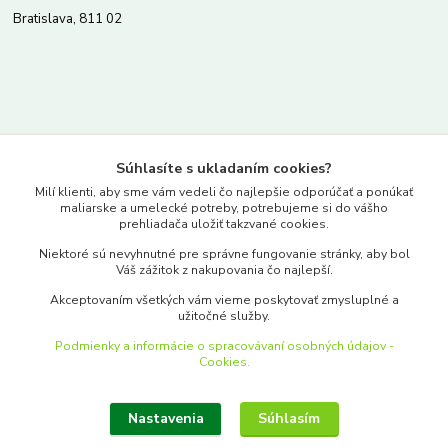
Bratislava, 811 02
Kontakty
Súhlasíte s ukladaním cookies?
www.merkantil.sk
Milí klienti, aby sme vám vedeli čo najlepšie odporúčať a ponúkať
maliarske a umelecké potreby, potrebujeme si do vášho
prehliadača uložiť takzvané cookies.
0903 233 443
Niektoré sú nevyhnutné pre správne fungovanie stránky, aby bol
Pondelok-Piatok: 9.00-17.00hod.
Váš zážitok z nakupovania čo najlepší.
objednavky@merkantil-obchod.sk
Akceptovaním všetkých vám vieme poskytovať zmysluplné a
užitočné služby.
Podmienky a informácie o spracovávaní osobných údajov -
Cookies.
Nastavenia
Súhlasím
Upraviť zber cookies.