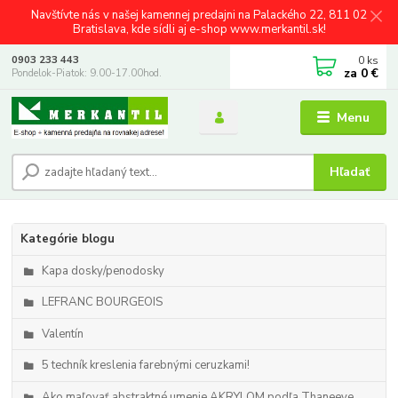
Navštívte nás v našej kamennej predajni na Palackého 22, 811 02
Bratislava, kde sídli aj e-shop www.merkantil.sk!
0
ks
0903 233 443
za
0 €
Pondelok-Piatok: 9.00-17.00hod.
Menu
Hľadať
Kategórie blogu
Kapa dosky/penodosky
LEFRANC BOURGEOIS
Valentín
5 techník kreslenia farebnými ceruzkami!
Ako maľovať abstraktné umenie AKRYLOM podľa Thaneeye