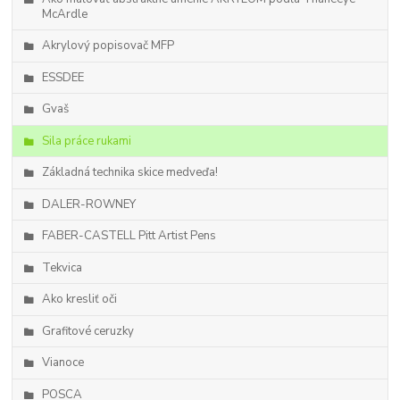
McArdle
Akrylový popisovač MFP
ESSDEE
Gvaš
Sila práce rukami
Základná technika skice medveďa!
DALER-ROWNEY
FABER-CASTELL Pitt Artist Pens
Tekvica
Ako kresliť oči
Grafitové ceruzky
Vianoce
POSCA