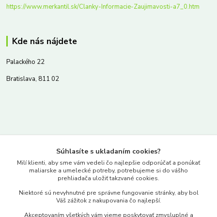
https://www.merkantil.sk/Clanky-Informacie-Zaujimavosti-a7_0.htm
Kde nás nájdete
Palackého 22
Bratislava, 811 02
Kontakty
Súhlasíte s ukladaním cookies?
www.merkantil.sk
Milí klienti, aby sme vám vedeli čo najlepšie odporúčať a ponúkať
maliarske a umelecké potreby, potrebujeme si do vášho
prehliadača uložiť takzvané cookies.
0903 233 443
Niektoré sú nevyhnutné pre správne fungovanie stránky, aby bol
Pondelok-Piatok: 9.00-17.00hod.
Váš zážitok z nakupovania čo najlepší.
objednavky@merkantil-obchod.sk
Akceptovaním všetkých vám vieme poskytovať zmysluplné a