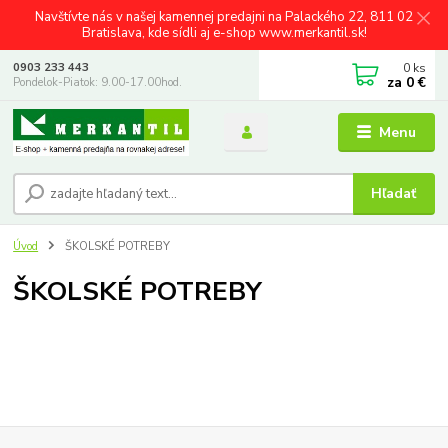
Navštívte nás v našej kamennej predajni na Palackého 22, 811 02
Bratislava, kde sídli aj e-shop www.merkantil.sk!
0
ks
0903 233 443
za
0 €
Pondelok-Piatok: 9.00-17.00hod.
Menu
Hľadať
Úvod
ŠKOLSKÉ POTREBY
ŠKOLSKÉ POTREBY