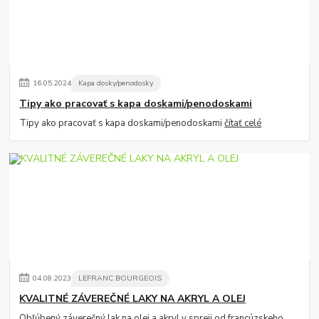
16
.
05
.
2024
Kapa dosky/penodosky
Tipy ako pracovať s kapa doskami/penodoskami
Tipy ako pracovať s kapa doskami/penodoskami
čítať celé
04
.
08
.
2023
LEFRANC BOURGEOIS
KVALITNÉ ZÁVEREČNÉ LAKY NA AKRYL A OLEJ
Obľúbený záverečný lak na olej a akryl v spreji od francúzskeho