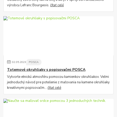
výrobcu Lefranc Bourgeois.
čítať celé
02
.
05
.
2023
POSCA
Totemové okruhliaky s popisovačmi POSCA
Vytvorte etnickú atmosféru pomocou kamienkov okruhliakov. Veľmi
jednoduchý návod pre potešenie z maľovania na kamene okruhliaky
kreatívnymi popisovačm...
čítať celé