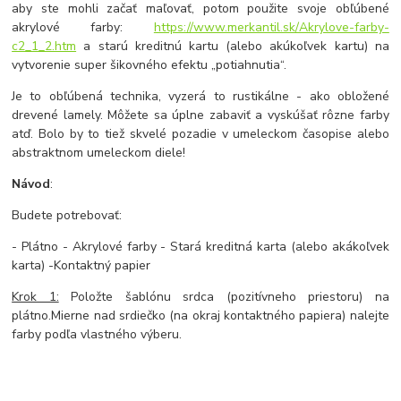
aby ste mohli začať maľovať, potom použite svoje obľúbené
akrylové farby:
https://www.merkantil.sk/Akrylove-farby-
c2_1_2.htm
a starú kreditnú kartu (alebo akúkoľvek kartu) na
vytvorenie super šikovného efektu „potiahnutia“.
Je to obľúbená technika, vyzerá to rustikálne - ako obložené
drevené lamely. Môžete sa úplne zabaviť a vyskúšať rôzne farby
atď. Bolo by to tiež skvelé pozadie v umeleckom časopise alebo
abstraktnom umeleckom diele!
Návod
:
Budete potrebovať:
- Plátno
-
Akrylové farby
-
Stará kreditná karta (alebo akákoľvek
karta) -
Kontaktný papier
Krok 1:
Položte šablónu srdca (pozitívneho priestoru) na
plátno.
Mierne nad srdiečko (na okraj kontaktného papiera) nalejte
farby podľa vlastného výberu.