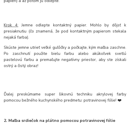
papieri) a až potom ju odlepte.
Krok 4:
Jemne odlepte kontaktný papier. Mohlo by dôjsť k
presiaknutiu (čo znamená, že pod kontaktným papierom stekala
nejaká farba).
Skúste jemne utrieť veľké guľôčky a počkajte, kým maľba zaschne.
Po zaschnutí použite bielu farbu alebo akúkoľvek svetlú
pastelovú farbu a premaľujte negatívny priestor, aby ste získali
ostrý a čistý obraz!
Ďalej preskúmame super šikovnú techniku akrylovej farby
pomocou bežného kuchynského predmetu: potravinovej fólie! ❤️
2. Maľba srdiečok na plátno pomocou potravinovej fólie