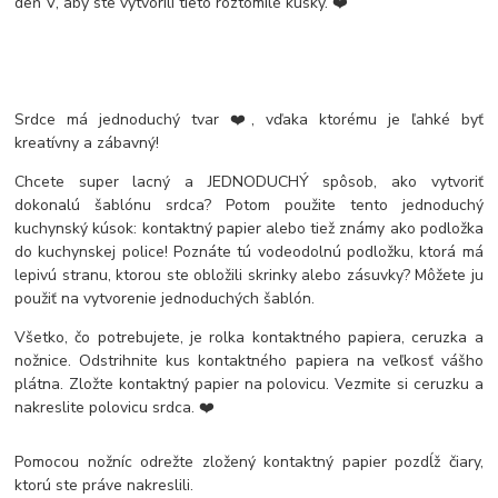
deň V, aby ste vytvorili tieto roztomilé kúsky. ❤️
Srdce má jednoduchý tvar ❤️, vďaka ktorému je ľahké byť
kreatívny a zábavný!
Chcete super lacný a JEDNODUCHÝ spôsob, ako vytvoriť
dokonalú šablónu srdca? Potom použite tento jednoduchý
kuchynský kúsok: kontaktný papier alebo tiež známy ako podložka
do kuchynskej police! Poznáte tú vodeodolnú podložku, ktorá má
lepivú stranu, ktorou ste obložili skrinky alebo zásuvky? Môžete ju
použiť na vytvorenie jednoduchých šablón.
Všetko, čo potrebujete, je rolka kontaktného papiera, ceruzka a
nožnice. Odstrihnite kus kontaktného papiera na veľkosť vášho
plátna. Zložte kontaktný papier na polovicu. Vezmite si ceruzku a
nakreslite polovicu srdca. ❤️
Pomocou nožníc odrežte zložený kontaktný papier pozdĺž čiary,
ktorú ste práve nakreslili.