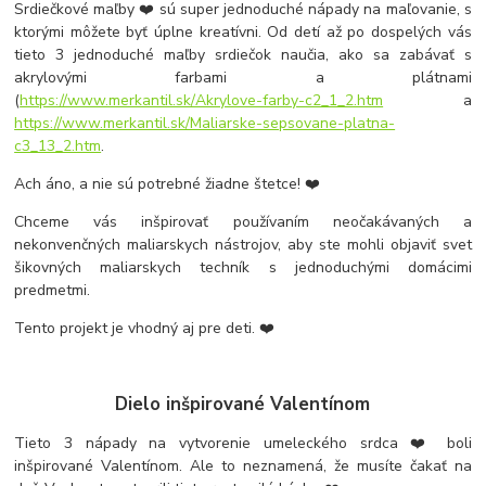
Srdiečkové maľby ❤️ sú super jednoduché nápady na maľovanie, s
ktorými môžete byť úplne kreatívni. Od detí až po dospelých vás
tieto 3 jednoduché maľby srdiečok naučia, ako sa zabávať s
akrylovými farbami a plátnami
(
https://www.merkantil.sk/Akrylove-farby-c2_1_2.htm
a
https://www.merkantil.sk/Maliarske-sepsovane-platna-
c3_13_2.htm
.
Ach áno, a nie sú potrebné žiadne štetce! ❤️
Chceme vás inšpirovať používaním neočakávaných a
nekonvenčných maliarskych nástrojov, aby ste mohli objaviť svet
šikovných maliarskych techník s jednoduchými domácimi
predmetmi.
Tento projekt je vhodný aj pre deti. ❤️
Dielo inšpirované Valentínom
Tieto 3 nápady na vytvorenie umeleckého srdca ❤️ boli
inšpirované Valentínom. Ale to neznamená, že musíte čakať na