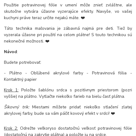
Použitie potravinovej fólie v umení môže znieť zvláštne, ale
skutočne vytvára úžasne vyzerajúce efekty. Navyše, vo vašej
kuchyni práve teraz určite nejakú máte. ❤️
Táto technika maľovania je zábavná najmä pre deti. Tiež by
vyzerala úžasne pri použití na celom plátne! S touto technikou sú
nekonečné možnosti. ❤️
Návod
:
Budete potrebovať:
- Plátno - Obľúbené akrylové farby - Potravinová fólia -
Kontaktný papier
Krok 1:
Položte šablónu srdca s pozitívnym priestorom (pozri
vyššie) na plátno. Vytlačte niekoľko farieb na bielu časť plátna.
Šikovný trik:
Miestami môžete pridať niekoľko stlačení zlatej
akrylovej farby, bude sa vám páčiť kovový efekt v srdci! ❤️
Krok 2:
Odrežte veľkoryso dostatočnú veľkosť potravinovej fólie
(dostatočnú na zakrytie plátna) a položte ju na srdce.