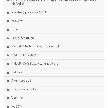
McArdle
Akrylový popisovač MFP
ESSDEE
Gvaš
Sila práce rukami
Základná technika skice medveďa!
DALER-ROWNEY
FABER-CASTELL Pitt Artist Pens
Tekvica
Ako kresliť oči
Grafitové ceruzky
Vianoce
POSCA