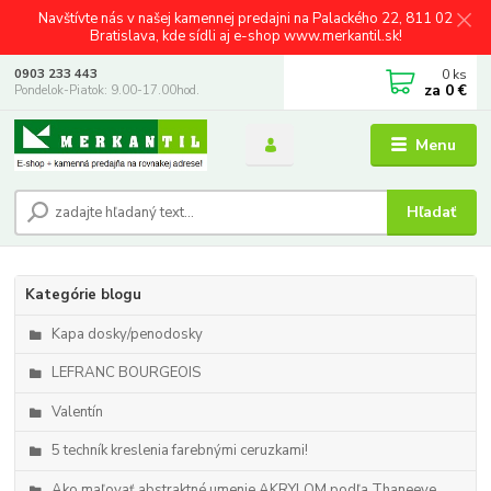
Navštívte nás v našej kamennej predajni na Palackého 22, 811 02
Bratislava, kde sídli aj e-shop www.merkantil.sk!
0
ks
0903 233 443
za
0 €
Pondelok-Piatok: 9.00-17.00hod.
Menu
Hľadať
Kategórie blogu
Kapa dosky/penodosky
LEFRANC BOURGEOIS
Valentín
5 techník kreslenia farebnými ceruzkami!
Ako maľovať abstraktné umenie AKRYLOM podľa Thaneeye