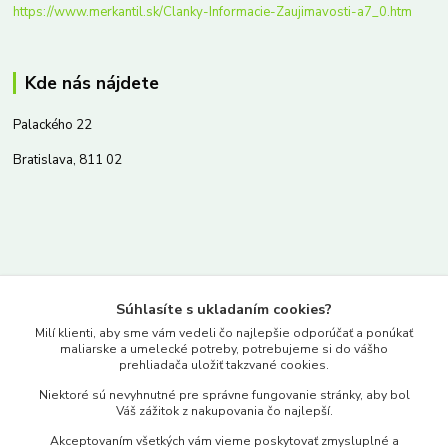
https://www.merkantil.sk/Clanky-Informacie-Zaujimavosti-a7_0.htm
Kde nás nájdete
Palackého 22
Bratislava, 811 02
Kontakty
Súhlasíte s ukladaním cookies?
www.merkantil.sk
Milí klienti, aby sme vám vedeli čo najlepšie odporúčať a ponúkať
maliarske a umelecké potreby, potrebujeme si do vášho
prehliadača uložiť takzvané cookies.
0903 233 443
Niektoré sú nevyhnutné pre správne fungovanie stránky, aby bol
Pondelok-Piatok: 9.00-17.00hod.
Váš zážitok z nakupovania čo najlepší.
objednavky@merkantil-obchod.sk
Akceptovaním všetkých vám vieme poskytovať zmysluplné a