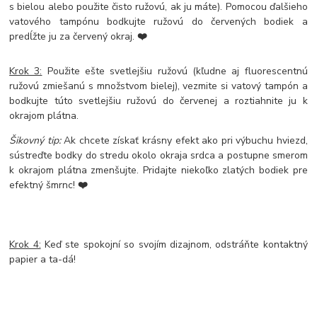
s bielou alebo použite čisto ružovú, ak ju máte). Pomocou ďalšieho
vatového tampónu bodkujte ružovú do červených bodiek a
predĺžte ju za červený okraj.
❤️
Krok 3:
Použite ešte svetlejšiu ružovú (kľudne aj fluorescentnú
ružovú zmiešanú s množstvom bielej), vezmite si vatový tampón a
bodkujte túto svetlejšiu ružovú do červenej a roztiahnite ju k
okrajom plátna.
Šikovný tip:
Ak chcete získať krásny efekt ako pri výbuchu hviezd,
sústreďte bodky do stredu okolo okraja srdca a postupne smerom
k okrajom plátna zmenšujte. Pridajte niekoľko zlatých bodiek pre
efektný šmrnc!
❤️
Krok 4:
Keď ste spokojní so svojím dizajnom, odstráňte kontaktný
papier a ta-dá!