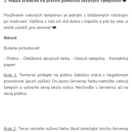
3. Maľba srdiečok na plátno pomocou vatových tampónov ❤️
Používanie vatových tampónov je jedným z obľúbených nástrojov
pri maľovaní. Väčšina z nás ich má doma v kúpeľni a pár by sme si
mohli ušetriť, pre umenie!
❤️
Návod
:
Budete potrebovať:
- Plátno - Obľúbené akrylové farby - Vatové tampóny - Kontaktný
papier
Krok 1:
Tentoraz pridajte na plátno šablónu srdca s negatívnym
priestorom (pozri vyššie). Do jasno-červenej farby namočte vatový
tampón a vytvorte okraj okolo srdca. Nechoďte s červenou až na
okraj plátna.
Krok 2:
Teraz vezmite ružovú farbu (buď zmiešajte trochu červenej