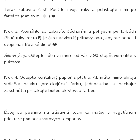
Teraz zábavná časť! Použite svoje ruky a pohybujte nimi po
farbách (deti to milujú!) ❤️
Krok 3:
Akonáhle sa zabavíte šúchaním a pohybom po farbách
(čisté ruky zostali!), je čas nadvihnúť priľnavý obal, aby ste odhalili
svoje majstrovské dielo! ❤️
Šikovný tip:
Odlepte fóliu v smere od vás v 90-stupňovom uhle s
plátnom.
Krok 4:
Odlepte kontaktný papier z plátna. Ak máte mimo okraja
srdiečka nejakú „pretekajúcu“ farbu, jednoducho ju nechajte
zaschnúť a prelakujte bielou akrylovou farbou.
Ďalej sa pozrime na zábavnú techniku maľby v negatívnom
priestore pomocou vatových tampónov.