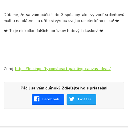
Dúfame, že sa vám páčili tieto 3 spôsoby, ako vytvoriť srdiečkovú
maľbu na plátne – a užite si výrobu svojho umeleckého diela! ❤️
❤️ Tu je niekoľko ďalších obrázkov hotových kúskov! ❤️
Zdroj:
https://feelingnifty.com/heart-painting-canvas-ideas/
Páčil sa vám článok? Zdieľajte ho s priateľmi
Facebook
Twitter