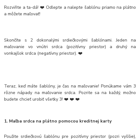
Rozviňte a ta-dá! ❤️ Odlepte a nalepte šablónu priamo na plátno
a môžete maľovať!
Skončíte s 2 dokonalými srdiečkovými šablónami. Jeden na
maľovanie vo vnútri srdca (pozitívny priestor) a druhý na
vonkajšok srdca (negatívny priestor). ❤️
Teraz, keď máte šablóny, je čas na maľovanie! Ponúkame vám 3
rôzne nápady na maľovanie srdca. Pozrite sa na každý, možno
budete chcieť urobiť všetky 3! ❤️ ❤️ ❤️
1. Maľba srdca na plátno pomocou kreditnej karty
Použite srdiečkovú šablónu pre pozitívny priestor (pozri vyššie),