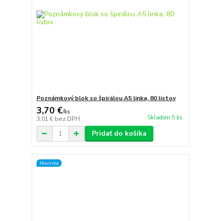
Poznámkový blok so špirálou A5 linka, 80 listov
3,70 €
/
ks
Skladom 5 ks
3,01 €
bez DPH
Pridať do košíka
Novinka