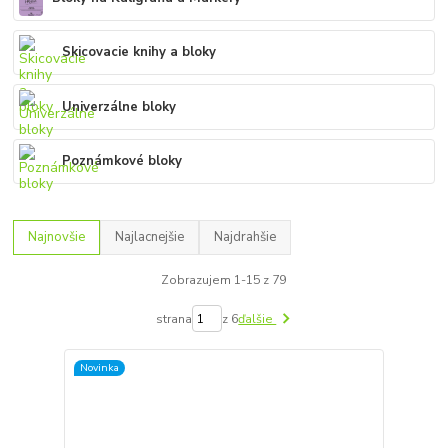
Skicovacie knihy a bloky
Univerzálne bloky
Poznámkové bloky
Najnovšie
Najlacnejšie
Najdrahšie
Zobrazujem 1-15 z 79
strana
z 6
ďalšie
Novinka