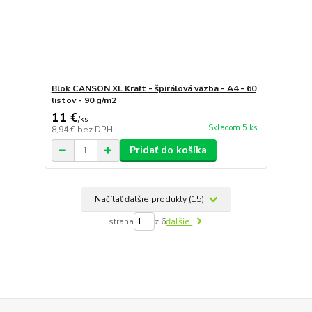
Blok CANSON XL Kraft - špirálová väzba - A4 - 60
listov - 90 g/m2
11 €
/
ks
Skladom 5 ks
8,94 €
bez DPH
Pridať do košíka
Načítať ďalšie produkty (15)
strana
z 6
ďalšie