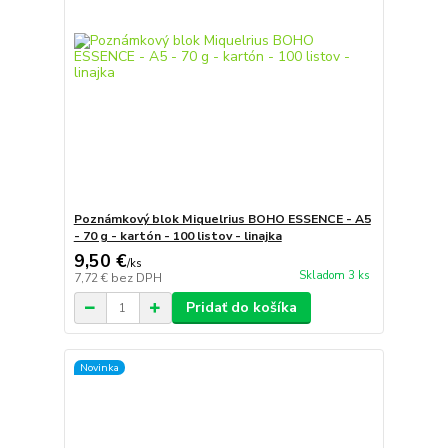
Poznámkový blok Miquelrius BOHO ESSENCE - A5
- 70 g - kartón - 100 listov - linajka
9,50 €
/
ks
Skladom 3 ks
7,72 €
bez DPH
Pridať do košíka
Novinka