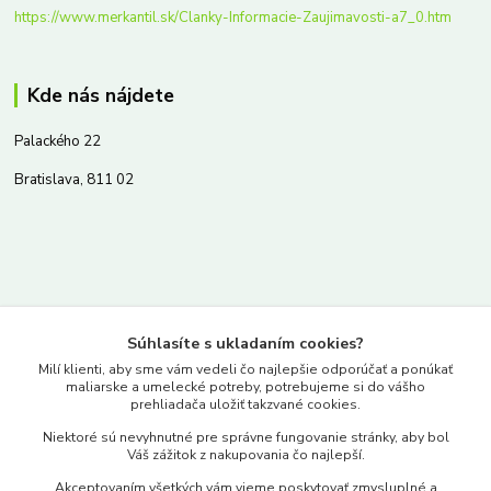
https://www.merkantil.sk/Clanky-Informacie-Zaujimavosti-a7_0.htm
Kde nás nájdete
Palackého 22
Bratislava, 811 02
Kontakty
Súhlasíte s ukladaním cookies?
www.merkantil.sk
Milí klienti, aby sme vám vedeli čo najlepšie odporúčať a ponúkať
maliarske a umelecké potreby, potrebujeme si do vášho
prehliadača uložiť takzvané cookies.
0903 233 443
Niektoré sú nevyhnutné pre správne fungovanie stránky, aby bol
Pondelok-Piatok: 9.00-17.00hod.
Váš zážitok z nakupovania čo najlepší.
objednavky@merkantil-obchod.sk
Akceptovaním všetkých vám vieme poskytovať zmysluplné a