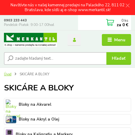
Navštívte nás v našej kamennej predajni na Palackého 22, 811 02
Bratislava, kde sídli aj e-shop www.merkantil.sk!
0
ks
0903 233 443
za
0 €
Pondelok-Piatok: 9.00-17.00hod.
Menu
Hľadať
Úvod
SKICÁRE A BLOKY
SKICÁRE A BLOKY
Bloky na Akvarel
Bloky na Akryl a Olej
Bloky na Kaligrafiu a Markery