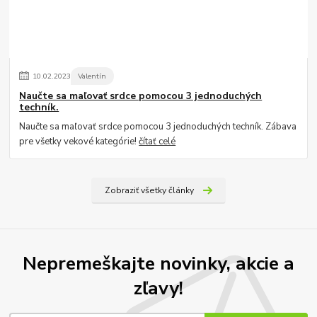
10
.
02
.
2023
Valentín
Naučte sa maľovať srdce pomocou 3 jednoduchých
techník.
Naučte sa maľovať srdce pomocou 3 jednoduchých techník. Zábava
pre všetky vekové kategórie!
čítať celé
Zobraziť všetky články
Nepremeškajte novinky, akcie a
zľavy!