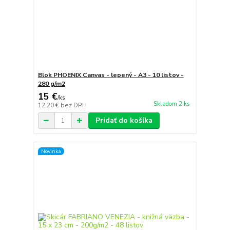
Blok PHOENIX Canvas - lepený - A3 - 10 listov -
280 g/m2
15 €
/
ks
Skladom 2 ks
12,20 €
bez DPH
Pridať do košíka
Novinka