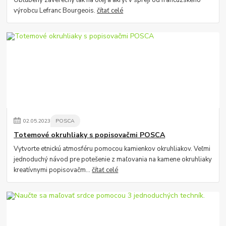
Obľúbený záverečný lak na olej a akryl v spreji od francúzskeho
výrobcu Lefranc Bourgeois.
čítať celé
02
.
05
.
2023
POSCA
Totemové okruhliaky s popisovačmi POSCA
Vytvorte etnickú atmosféru pomocou kamienkov okruhliakov. Veľmi
jednoduchý návod pre potešenie z maľovania na kamene okruhliaky
kreatívnymi popisovačm...
čítať celé