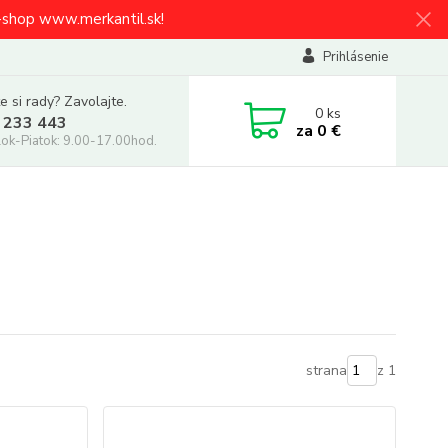
e-shop www.merkantil.sk!
Prihlásenie
e si rady? Zavolajte.
0
ks
 233 443
za
0 €
ok-Piatok: 9.00-17.00hod.
strana
z 1