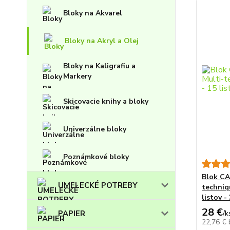
Bloky na Akvarel
Bloky na Akryl a Olej
Bloky na Kaligrafiu a
Markery
Skicovacie knihy a bloky
Univerzálne bloky
Poznámkové bloky
Blok CA
UMELECKÉ POTREBY
techniqu
listov -
28 €
PAPIER
/
k
22,76 €