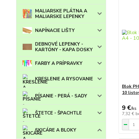
MALIARSKE PLÁTNA A
MALIARSKE LEPENKY
NAPÍNACIE LIŠTY
DEBNOVÉ LEPENKY -
KARTÓNY - KAPA DOSKY
FARBY A PRÍPRAVKY
KRESLENIE A RYSOVANIE
Blok PH
10 listo
PÍSANIE - PERÁ - SADY
9 €
/
ks
ŠTETCE - ŠPACHTLE
7,32 €
b
SKICÁRE A BLOKY