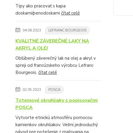
Tipy ako pracovať s kapa
doskami/penodoskami
čítať celé
04.08.2023
LEFRANC BOURGEOIS
KVALITNÉ ZÁVEREČNÉ LAKY NA
AKRYL A OLEJ
Obľúbený záverečný lak na olej a akryl v
spreji od francúzskeho výrobcu Lefranc
Bourgeois.
čítať celé
02.05.2023
POSCA
Totemové okruhliaky s popisovačmi
POSCA
Vytvorte etnickú atmosféru pomocou
kamienkov okruhliakov. Veľmi jednoduchý
návod pre potešenie z maľovania na