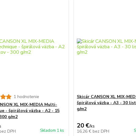
1 hodnotenie
Skicár CANSON XL MIX-MEDI
špirálová väzba - A3 - 30 lis
NSON XL MIX-MEDIA Multi-
g/m2
e - špirálová väzba - A2 - 15
 300 g/m2
20 €
s
/
ks
Skladom 1 ks
S
bez DPH
16,26 €
bez DPH