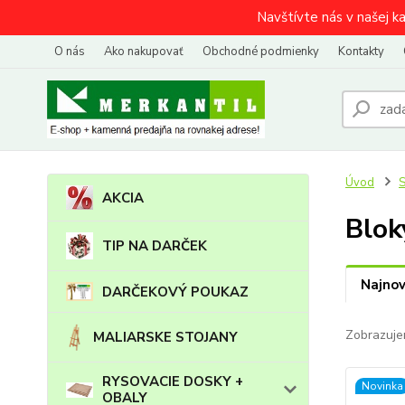
Navštívte nás v našej k
O nás
Ako nakupovať
Obchodné podmienky
Kontakty
Úvod
AKCIA
Blok
TIP NA DARČEK
Najnov
DARČEKOVÝ POUKAZ
Zobrazuje
MALIARSKE STOJANY
RYSOVACIE DOSKY +
Novinka
OBALY