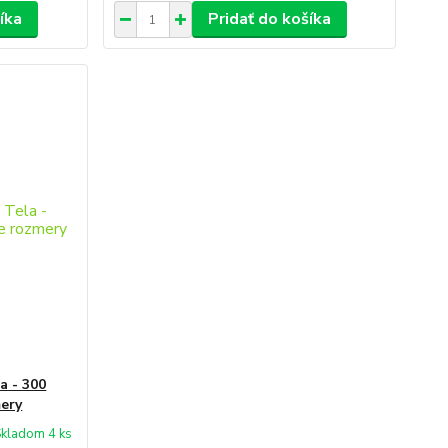
íka
Pridať do košíka
a - 300
mery
kladom 4 ks