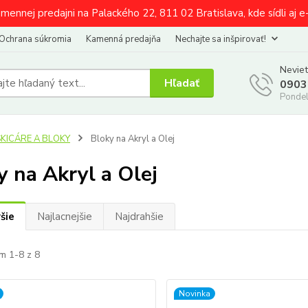
amennej predajni na Palackého 22, 811 02 Bratislava, kde sídli aj 
Ochrana súkromia
Kamenná predajňa
Nechajte sa inšpirovať!
Neviet
Hľadať
0903
Pondel
SKICÁRE A BLOKY
Bloky na Akryl a Olej
y na Akryl a Olej
šie
Najlacnejšie
Najdrahšie
m 1-8 z 8
Novinka