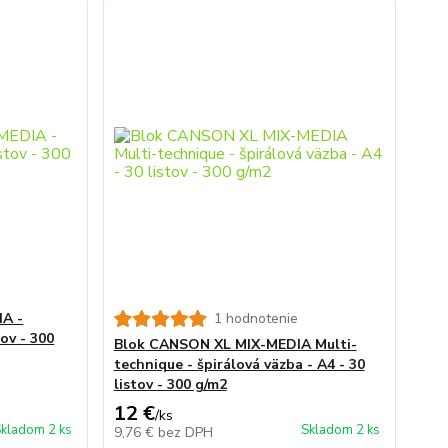
A -
1 hodnotenie
tov - 300
Blok CANSON XL MIX-MEDIA Multi-
technique - špirálová väzba - A4 - 30
listov - 300 g/m2
12 €
/
ks
kladom 2 ks
Skladom 2 ks
9,76 €
bez DPH