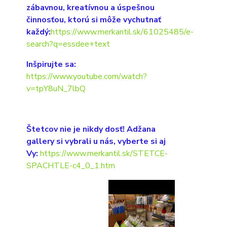
zábavnou, kreatívnou a úspešnou
činnosťou, ktorú si môže vychutnať
každý:
https://www.merkantil.sk/61025485/e-
search?q=essdee+text
Inšpirujte sa:
https://www.youtube.com/watch?
v=tpY8uN_7lbQ
Štetcov nie je nikdy dosť! Adžana
gallery si vybrali u nás, vyberte si aj
Vy:
https://www.merkantil.sk/STETCE-
SPACHTLE-c4_0_1.htm