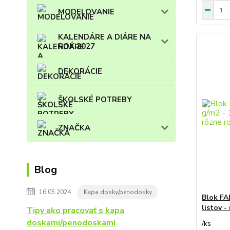
MODELOVANIE
KALENDÁRE A DIÁRE NA
ROK 2027
DEKORÁCIE
ŠKOLSKÉ POTREBY
ZNAČKA
Blog
16.05.2024
Kapa dosky/penodosky
Blok FA
listov -
Tipy ako pracovať s kapa
doskami/penodoskami
/
ks