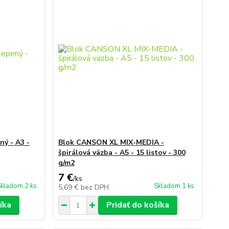
ný - A3 -
Blok CANSON XL MIX-MEDIA -
špirálová väzba - A5 - 15 listov - 300
g/m2
7 €
/
ks
kladom 2 ks
Skladom 1 ks
5,69 €
bez DPH
íka
Pridať do košíka