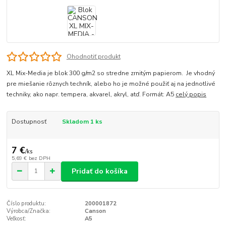
Ohodnotiť produkt
XL Mix-Media je blok 300 g/m2 so stredne zrnitým papierom. Je vhodný
pre miešanie rôznych techník, alebo ho je možné použiť aj na jednotlivé
techniky, ako napr. tempera, akvarel, akryl, atď. Formát: A5
celý popis
Dostupnosť
Skladom 1 ks
7 €
/
ks
5,69 €
bez DPH
Pridať do košíka
Číslo produktu:
200001872
Výrobca/Značka:
Canson
Veľkosť:
A5