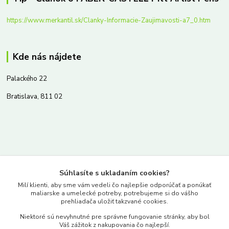
https://www.merkantil.sk/Clanky-Informacie-Zaujimavosti-a7_0.htm
Kde nás nájdete
Palackého 22
Bratislava, 811 02
Kontakty
Súhlasíte s ukladaním cookies?
www.merkantil.sk
Milí klienti, aby sme vám vedeli čo najlepšie odporúčať a ponúkať
maliarske a umelecké potreby, potrebujeme si do vášho
prehliadača uložiť takzvané cookies.
0903 233 443
Niektoré sú nevyhnutné pre správne fungovanie stránky, aby bol
Pondelok-Piatok: 9.00-17.00hod.
Váš zážitok z nakupovania čo najlepší.