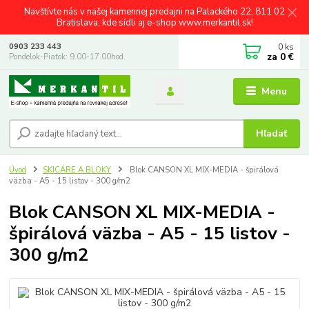
Navštívte nás v našej kamennej predajni na Palackého 22, 811 02
Bratislava, kde sídli aj e-shop www.merkantil.sk!
0
ks
0903 233 443
za
0 €
Pondelok-Piatok: 9.00-17.00hod.
Menu
Hľadať
Úvod
SKICÁRE A BLOKY
Blok CANSON XL MIX-MEDIA - špirálová
väzba - A5 - 15 listov - 300 g/m2
Blok CANSON XL MIX-MEDIA -
špirálová väzba - A5 - 15 listov -
300 g/m2