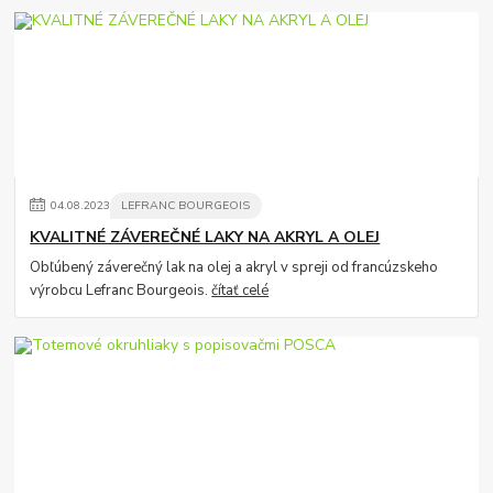
04
.
08
.
2023
LEFRANC BOURGEOIS
KVALITNÉ ZÁVEREČNÉ LAKY NA AKRYL A OLEJ
Obľúbený záverečný lak na olej a akryl v spreji od francúzskeho
výrobcu Lefranc Bourgeois.
čítať celé