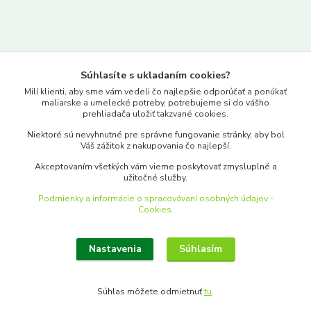
Kontakty
Súhlasíte s ukladaním cookies?
www.merkantil.sk
Milí klienti, aby sme vám vedeli čo najlepšie odporúčať a ponúkať
maliarske a umelecké potreby, potrebujeme si do vášho
prehliadača uložiť takzvané cookies.
0903 233 443
Niektoré sú nevyhnutné pre správne fungovanie stránky, aby bol
Pondelok-Piatok: 9.00-17.00hod.
Váš zážitok z nakupovania čo najlepší.
objednavky@merkantil-obchod.sk
Akceptovaním všetkých vám vieme poskytovať zmysluplné a
užitočné služby.
Podmienky a informácie o spracovávaní osobných údajov -
Cookies.
Nastavenia
Súhlasím
Upraviť zber cookies.
Súhlas môžete odmietnuť
tu
.
Vytvorené na
Eshop-rychlo.sk