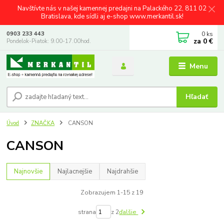
Navštívte nás v našej kamennej predajni na Palackého 22, 811 02
Bratislava, kde sídli aj e-shop www.merkantil.sk!
0
ks
0903 233 443
za
0 €
Pondelok-Piatok: 9.00-17.00hod.
Menu
Hľadať
Úvod
ZNAČKA
CANSON
CANSON
Najnovšie
Najlacnejšie
Najdrahšie
Zobrazujem 1-15 z 19
strana
z 2
ďalšie