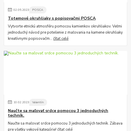
02
.
05
.
2023
POSCA
Totemové okruhliaky s popisovačmi POSCA
Vytvorte etnickú atmosféru pomocou kamienkov okruhliakov. Veľmi
jednoduchý návod pre potešenie z maľovania na kamene okruhliaky
kreatívnymi popisovačm...
čítať celé
10
.
02
.
2023
Valentín
Naučte sa maľovať srdce pomocou 3 jednoduchých
techník.
Naučte sa maľovať srdce pomocou 3 jednoduchých techník. Zábava
pre všetky vekové kategórie!
čítať celé