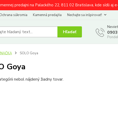
amennej predajni na Palackého 22, 811 02 Bratislava, kde sídli aj 
Ochrana súkromia
Kamenná predajňa
Nechajte sa inšpirovať!
Neviet
Hľadať
0903
Pondel
ZNAČKA
SOLO Goya
O Goya
ategórii nebol nájdený žiadny tovar.