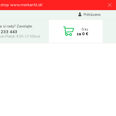
e-shop www.merkantil.sk!
Prihlásenie
e si rady? Zavolajte.
0
ks
 233 443
za
0 €
ok-Piatok: 9.00-17.00hod.