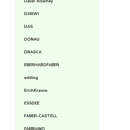
Daler-Rowney
DARWI
DAS
DONAU
DRASCA
EBERHARDFABER
edding
ErichKrause
ESSDEE
FABER-CASTELL
FABRIANO