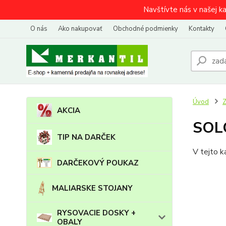
Navštívte nás v našej k
O nás
Ako nakupovať
Obchodné podmienky
Kontakty
Úvod
AKCIA
SOL
TIP NA DARČEK
V tejto k
DARČEKOVÝ POUKAZ
MALIARSKE STOJANY
RYSOVACIE DOSKY +
OBALY