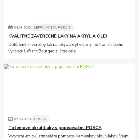
04
.
08
.
2023
LEFRANC BOURGEOIS
KVALITNÉ ZÁVEREČNÉ LAKY NA AKRYL A OLEJ
Obľúbený záverečný lak na olej a akryl v spreji od francúzskeho
výrobcu Lefranc Bourgeois.
čítať celé
02
.
05
.
2023
POSCA
Totemové okruhliaky s popisovačmi POSCA
Vytvorte etnickú atmosféru pomocou kamienkov okruhliakov. Veľmi