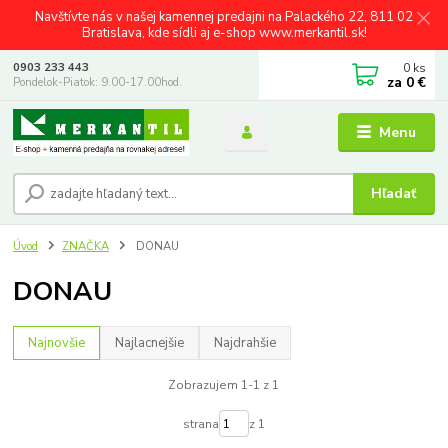
Navštívte nás v našej kamennej predajni na Palackého 22, 811 02
Bratislava, kde sídli aj e-shop www.merkantil.sk!
0
ks
0903 233 443
za
0 €
Pondelok-Piatok: 9.00-17.00hod.
Menu
Hľadať
Úvod
ZNAČKA
DONAU
DONAU
Najnovšie
Najlacnejšie
Najdrahšie
Zobrazujem 1-1 z 1
strana
z 1