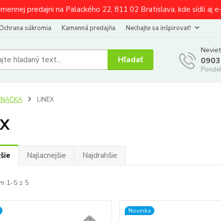
amennej predajni na Palackého 22, 811 02 Bratislava, kde sídli aj 
Ochrana súkromia
Kamenná predajňa
Nechajte sa inšpirovať!
Neviet
Hľadať
0903
Pondel
ZNAČKA
LINEX
EX
šie
Najlacnejšie
Najdrahšie
m 1-5 z 5
Novinka