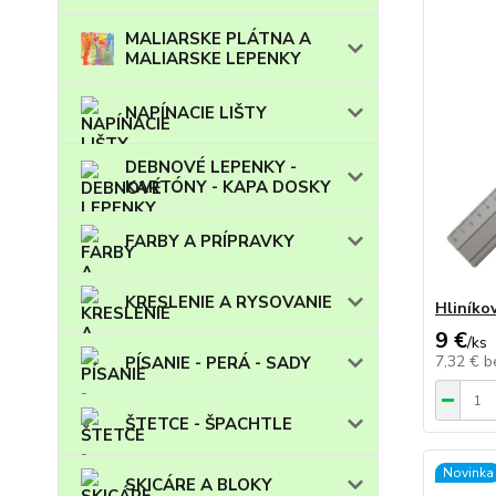
MALIARSKE PLÁTNA A
MALIARSKE LEPENKY
NAPÍNACIE LIŠTY
DEBNOVÉ LEPENKY -
KARTÓNY - KAPA DOSKY
FARBY A PRÍPRAVKY
KRESLENIE A RYSOVANIE
Hliníko
9 €
/
ks
7,32 €
b
PÍSANIE - PERÁ - SADY
ŠTETCE - ŠPACHTLE
Novinka
SKICÁRE A BLOKY