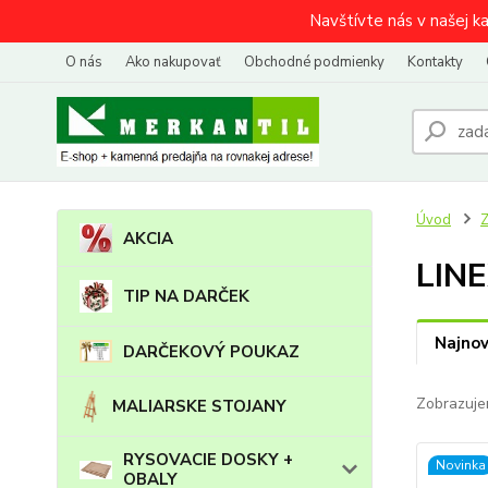
Navštívte nás v našej k
O nás
Ako nakupovať
Obchodné podmienky
Kontakty
Úvod
AKCIA
LIN
TIP NA DARČEK
Najnov
DARČEKOVÝ POUKAZ
Zobrazuje
MALIARSKE STOJANY
RYSOVACIE DOSKY +
Novinka
OBALY