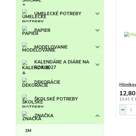
UMELECKÉ POTREBY
PAPIER
MODELOVANIE
KALENDÁRE A DIÁRE NA
ROK 2027
DEKORÁCIE
Hliníko
12,80
ŠKOLSKÉ POTREBY
10,41 €
ZNAČKA
3M