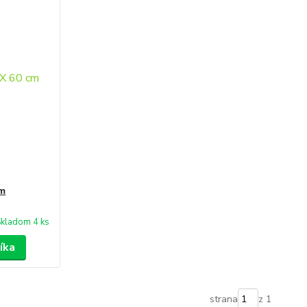
cm
kladom 4 ks
íka
strana
z 1