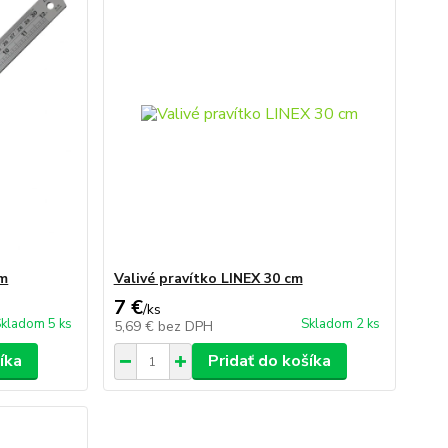
cm
Valivé pravítko LINEX 30 cm
7 €
/
ks
kladom 5 ks
Skladom 2 ks
5,69 €
bez DPH
íka
Pridať do košíka