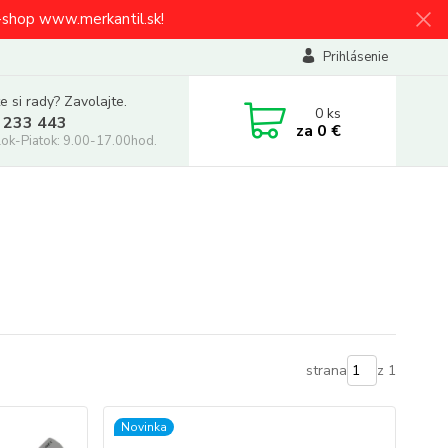
e-shop www.merkantil.sk!
Prihlásenie
e si rady? Zavolajte.
0
ks
 233 443
za
0 €
ok-Piatok: 9.00-17.00hod.
strana
z 1
Novinka