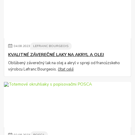
04
.
08
.
2023
LEFRANC BOURGEOIS
KVALITNÉ ZÁVEREČNÉ LAKY NA AKRYL A OLEJ
Obľúbený záverečný lak na olej a akryl v spreji od francúzskeho
výrobcu Lefranc Bourgeois.
čítať celé
02
.
05
.
2023
POSCA