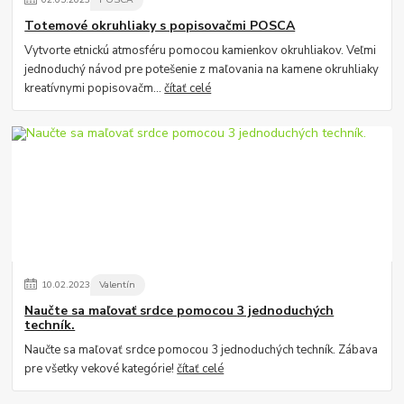
Totemové okruhliaky s popisovačmi POSCA
Vytvorte etnickú atmosféru pomocou kamienkov okruhliakov. Veľmi
jednoduchý návod pre potešenie z maľovania na kamene okruhliaky
kreatívnymi popisovačm...
čítať celé
10
.
02
.
2023
Valentín
Naučte sa maľovať srdce pomocou 3 jednoduchých
techník.
Naučte sa maľovať srdce pomocou 3 jednoduchých techník. Zábava
pre všetky vekové kategórie!
čítať celé