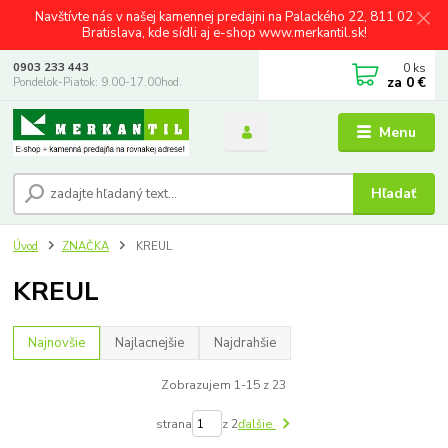
Navštívte nás v našej kamennej predajni na Palackého 22, 811 02
Bratislava, kde sídli aj e-shop www.merkantil.sk!
0
ks
0903 233 443
za
0 €
Pondelok-Piatok: 9.00-17.00hod.
Menu
Hľadať
Úvod
ZNAČKA
KREUL
KREUL
Najnovšie
Najlacnejšie
Najdrahšie
Zobrazujem 1-15 z 23
strana
z 2
ďalšie