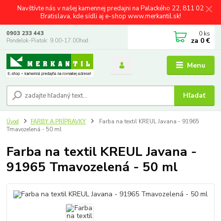
Navštívte nás v našej kamennej predajni na Palackého 22, 811 02
Bratislava, kde sídli aj e-shop www.merkantil.sk!
0
ks
0903 233 443
za
0 €
Pondelok-Piatok: 9.00-17.00hod.
Menu
Hľadať
Úvod
FARBY A PRÍPRAVKY
Farba na textil KREUL Javana - 91965
Tmavozelená - 50 ml
Farba na textil KREUL Javana -
91965 Tmavozelená - 50 ml