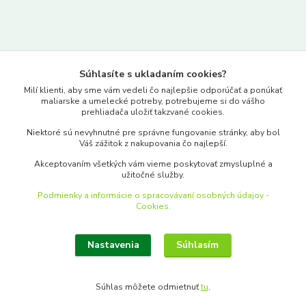
Kontakty
Súhlasíte s ukladaním cookies?
www.merkantil.sk
Milí klienti, aby sme vám vedeli čo najlepšie odporúčať a ponúkať
maliarske a umelecké potreby, potrebujeme si do vášho
prehliadača uložiť takzvané cookies.
0903 233 443
Niektoré sú nevyhnutné pre správne fungovanie stránky, aby bol
Pondelok-Piatok: 9.00-17.00hod.
Váš zážitok z nakupovania čo najlepší.
objednavky@merkantil-obchod.sk
Akceptovaním všetkých vám vieme poskytovať zmysluplné a
užitočné služby.
Podmienky a informácie o spracovávaní osobných údajov -
Cookies.
Nastavenia
Súhlasím
Upraviť zber cookies.
Súhlas môžete odmietnuť
tu
.
Vytvorené na
Eshop-rychlo.sk