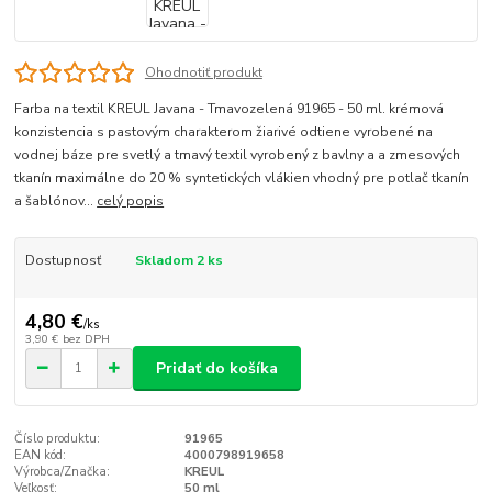
Ohodnotiť produkt
Farba na textil KREUL Javana - Tmavozelená 91965 - 50 ml. krémová
konzistencia s pastovým charakterom žiarivé odtiene vyrobené na
vodnej báze pre svetlý a tmavý textil vyrobený z bavlny a a zmesových
tkanín maximálne do 20 % syntetických vlákien vhodný pre potlač tkanín
a šablónov...
celý popis
Dostupnosť
Skladom 2 ks
4,80 €
/
ks
3,90 €
bez DPH
Pridať do košíka
Číslo produktu:
91965
EAN kód:
4000798919658
Výrobca/Značka:
KREUL
Veľkosť:
50 ml