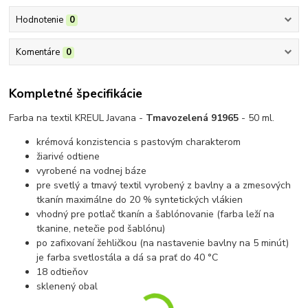
Hodnotenie
0
Komentáre
0
Kompletné špecifikácie
Farba na textil KREUL Javana -
Tmavozelená
91965
- 50 ml.
krémová konzistencia s pastovým charakterom
žiarivé odtiene
vyrobené na vodnej báze
pre svetlý a tmavý textil vyrobený z bavlny a a zmesových
tkanín maximálne do 20 % syntetických vlákien
vhodný pre potlač tkanín a šablónovanie
(farba leží na
tkanine, netečie pod šablónu)
p
o zafixovaní žehličkou (na nastavenie bavlny na 5 minút)
je farba svetlostála a dá sa prať do 40 °C
18 odtieňov
sklenený obal