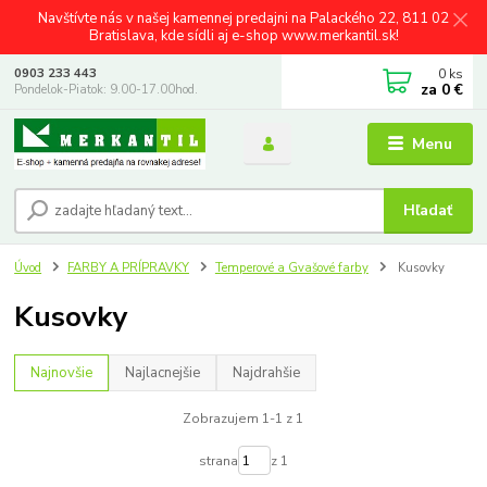
Navštívte nás v našej kamennej predajni na Palackého 22, 811 02
Bratislava, kde sídli aj e-shop www.merkantil.sk!
0
ks
0903 233 443
za
0 €
Pondelok-Piatok: 9.00-17.00hod.
Menu
Hľadať
Úvod
FARBY A PRÍPRAVKY
Temperové a Gvašové farby
Kusovky
Kusovky
Najnovšie
Najlacnejšie
Najdrahšie
Zobrazujem 1-1 z 1
strana
z 1