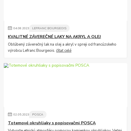
04
.
08
.
2023
LEFRANC BOURGEOIS
KVALITNÉ ZÁVEREČNÉ LAKY NA AKRYL A OLEJ
Obľúbený záverečný lak na olej a akryl v spreji od francúzskeho
výrobcu Lefranc Bourgeois.
čítať celé
02
.
05
.
2023
POSCA
Totemové okruhliaky s popisovačmi POSCA
Vytvorte etnickú atmosféru pomocou kamienkov okruhliakov. Veľmi