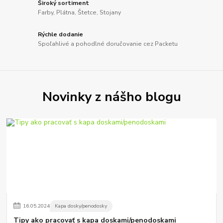
Široký sortiment
Farby, Plátna, Štetce, Stojany
Rýchle dodanie
Spoľahlivé a pohodlné doručovanie cez Packetu
Novinky z nášho blogu
16
.
05
.
2024
Kapa dosky/penodosky
Tipy ako pracovať s kapa doskami/penodoskami