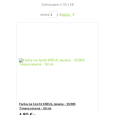
Zobrazujem 1-15 z 18
strana
z 2
ďalšie
Farba na textil KREUL Javana - 91965
Tmavozelená - 50 ml
4,80 €