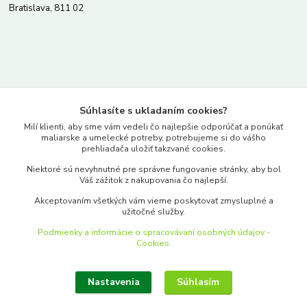
Bratislava, 811 02
Kontakty
Súhlasíte s ukladaním cookies?
www.merkantil.sk
Milí klienti, aby sme vám vedeli čo najlepšie odporúčať a ponúkať
maliarske a umelecké potreby, potrebujeme si do vášho
prehliadača uložiť takzvané cookies.
0903 233 443
Niektoré sú nevyhnutné pre správne fungovanie stránky, aby bol
Pondelok-Piatok: 9.00-17.00hod.
Váš zážitok z nakupovania čo najlepší.
objednavky@merkantil-obchod.sk
Akceptovaním všetkých vám vieme poskytovať zmysluplné a
užitočné služby.
Podmienky a informácie o spracovávaní osobných údajov -
Cookies.
Nastavenia
Súhlasím
Upraviť zber cookies.