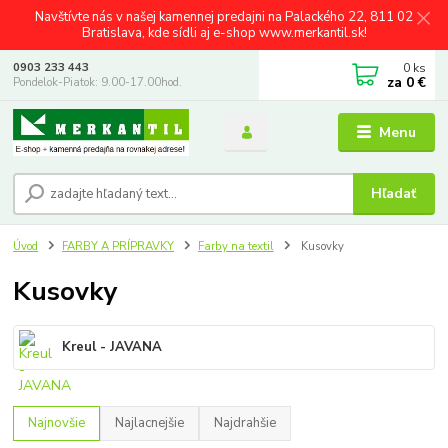
Navštívte nás v našej kamennej predajni na Palackého 22, 811 02
Bratislava, kde sídli aj e-shop www.merkantil.sk!
0
ks
0903 233 443
za
0 €
Pondelok-Piatok: 9.00-17.00hod.
Menu
Hľadať
Úvod
FARBY A PRÍPRAVKY
Farby na textil
Kusovky
Kusovky
Kreul - JAVANA
Najnovšie
Najlacnejšie
Najdrahšie