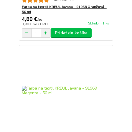
1 hodnotenie
Farba na textil KREUL Javana - 91958 Oranžová -
50 ml
4,80 €
/
ks
Skladom 1 ks
3,90 €
bez DPH
Pridať do košíka