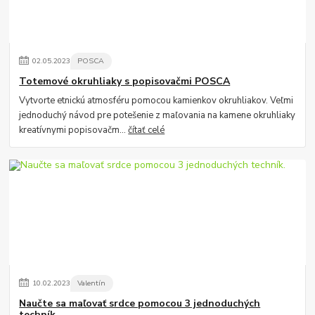
02
.
05
.
2023
POSCA
Totemové okruhliaky s popisovačmi POSCA
Vytvorte etnickú atmosféru pomocou kamienkov okruhliakov. Veľmi
jednoduchý návod pre potešenie z maľovania na kamene okruhliaky
kreatívnymi popisovačm...
čítať celé
10
.
02
.
2023
Valentín
Naučte sa maľovať srdce pomocou 3 jednoduchých
techník.