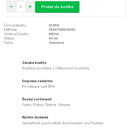
Pridať do košíka
Číslo produktu:
91958
EAN kód:
4000798919580
Výrobca/Značka:
KREUL
Veľkosť:
50 ml
Farba:
Oranžová
Záruka kvality
Kvalitné produkty + Odbornosť a ochota
Doprava zadarmo
Pri nákupe nad 90 €
Široký sortiment
Farby, Plátna, Štetce, Stojany
Rýchle dodanie
Spoľahlivé a pohodlné doručovanie cez Packetu