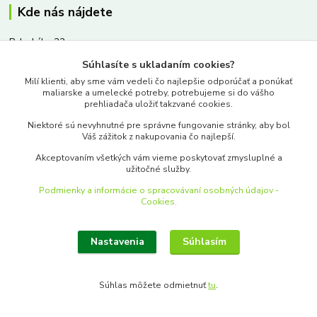
Kde nás nájdete
Palackého 22
Súhlasíte s ukladaním cookies?
Bratislava, 811 02
Milí klienti, aby sme vám vedeli čo najlepšie odporúčať a ponúkať
maliarske a umelecké potreby, potrebujeme si do vášho
prehliadača uložiť takzvané cookies.
Niektoré sú nevyhnutné pre správne fungovanie stránky, aby bol
Váš zážitok z nakupovania čo najlepší.
Kontakty
Akceptovaním všetkých vám vieme poskytovať zmysluplné a
užitočné služby.
www.merkantil.sk
Podmienky a informácie o spracovávaní osobných údajov -
Cookies.
0903 233 443
Pondelok-Piatok: 9.00-17.00hod.
Nastavenia
Súhlasím
objednavky@merkantil-obchod.sk
Súhlas môžete odmietnuť
tu
.