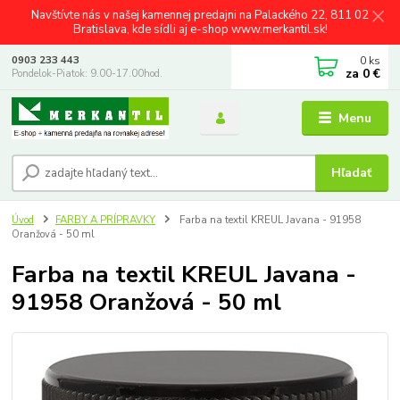
Navštívte nás v našej kamennej predajni na Palackého 22, 811 02
Bratislava, kde sídli aj e-shop www.merkantil.sk!
0
ks
0903 233 443
za
0 €
Pondelok-Piatok: 9.00-17.00hod.
Menu
Hľadať
Úvod
FARBY A PRÍPRAVKY
Farba na textil KREUL Javana - 91958
Oranžová - 50 ml
Farba na textil KREUL Javana -
91958 Oranžová - 50 ml