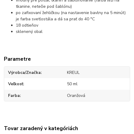
vhodný pre potlač tkanín a šablónovanie
(farba leží na
tkanine, netečie pod šablónu)
p
o zafixovaní žehličkou (na nastavenie bavlny na 5 minút)
je farba svetlostála a dá sa prať do 40 °C
18 odtieňov
sklenený obal
Parametre
Výrobca/Značka
KREUL
Veľkosť
50 ml
Farba
Oranžová
Tovar zaradený v kategóriách