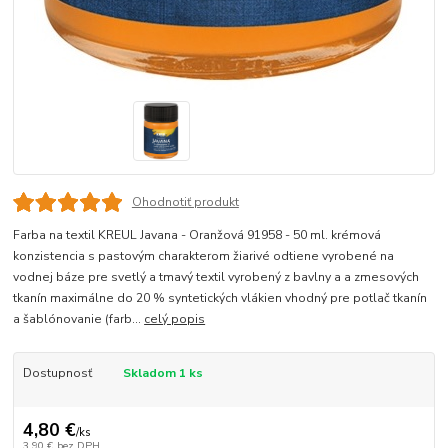
Ohodnotiť produkt
Farba na textil KREUL Javana - Oranžová 91958 - 50 ml. krémová
konzistencia s pastovým charakterom žiarivé odtiene vyrobené na
vodnej báze pre svetlý a tmavý textil vyrobený z bavlny a a zmesových
tkanín maximálne do 20 % syntetických vlákien vhodný pre potlač tkanín
a šablónovanie (farb...
celý popis
Dostupnosť
Skladom 1 ks
4,80 €
/
ks
3,90 €
bez DPH