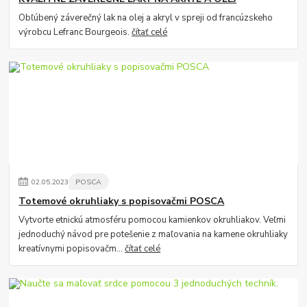
Obľúbený záverečný lak na olej a akryl v spreji od francúzskeho
výrobcu Lefranc Bourgeois.
čítať celé
02
.
05
.
2023
POSCA
Totemové okruhliaky s popisovačmi POSCA
Vytvorte etnickú atmosféru pomocou kamienkov okruhliakov. Veľmi
jednoduchý návod pre potešenie z maľovania na kamene okruhliaky
kreatívnymi popisovačm...
čítať celé