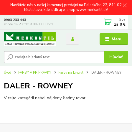
Navštívte nás v našej kamennej predajni na Palackého 22, 811 02
Bratislava, kde sídli aj e-shop www.merkantil.sk!
0
ks
0903 233 443
za
0 €
Pondelok-Piatok: 9.00-17.00hod.
Menu
Hľadať
Úvod
FARBY A PRÍPRAVKY
Farby na Linoryt
DALER - ROWNEY
DALER - ROWNEY
V tejto kategórii nebol nájdený žiadny tovar.