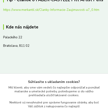
https://www.merkantil.sk/Clanky-Informacie-Zaujimavosti-a7_0.htm
Kde nás nájdete
Palackého 22
Bratislava, 811 02
Kontakty
Súhlasíte s ukladaním cookies?
www.merkantil.sk
Milí klienti, aby sme vám vedeli čo najlepšie odporúčať a ponúkať
maliarske a umelecké potreby, potrebujeme si do vášho
prehliadača uložiť takzvané cookies.
0903 233 443
Niektoré sú nevyhnutné pre správne fungovanie stránky, aby bol
Pondelok-Piatok: 9.00-17.00hod.
Váš zážitok z nakupovania čo najlepší.