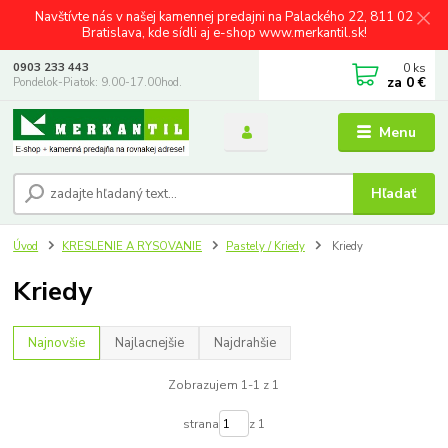
Navštívte nás v našej kamennej predajni na Palackého 22, 811 02
Bratislava, kde sídli aj e-shop www.merkantil.sk!
0
ks
0903 233 443
za
0 €
Pondelok-Piatok: 9.00-17.00hod.
Menu
Hľadať
Úvod
KRESLENIE A RYSOVANIE
Pastely / Kriedy
Kriedy
Kriedy
Najnovšie
Najlacnejšie
Najdrahšie
Zobrazujem 1-1 z 1
strana
z 1