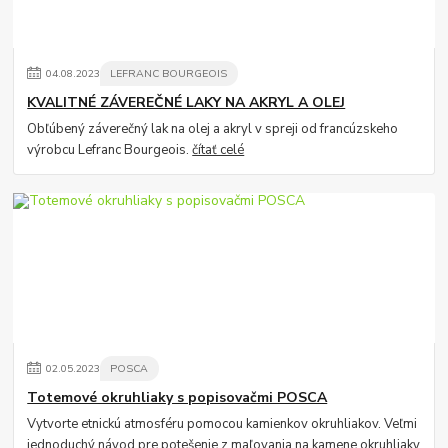
04
.
08
.
2023
LEFRANC BOURGEOIS
KVALITNÉ ZÁVEREČNÉ LAKY NA AKRYL A OLEJ
Obľúbený záverečný lak na olej a akryl v spreji od francúzskeho
výrobcu Lefranc Bourgeois.
čítať celé
02
.
05
.
2023
POSCA
Totemové okruhliaky s popisovačmi POSCA
Vytvorte etnickú atmosféru pomocou kamienkov okruhliakov. Veľmi
jednoduchý návod pre potešenie z maľovania na kamene okruhliaky