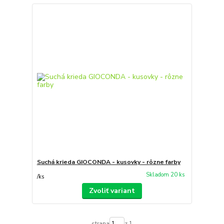
Suchá krieda GIOCONDA - kusovky - rôzne farby
Skladom 20 ks
/
ks
Zvoliť variant
strana
z 1