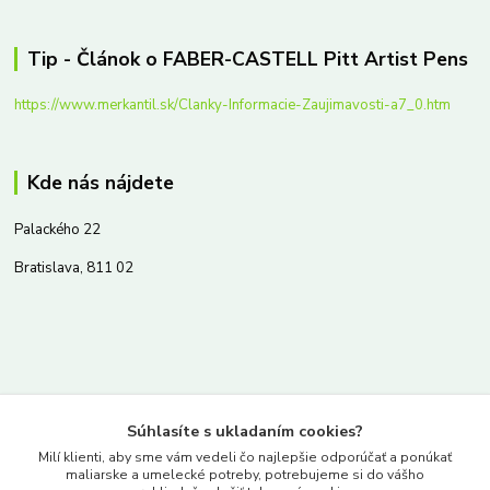
Tip - Článok o FABER-CASTELL Pitt Artist Pens
https://www.merkantil.sk/Clanky-Informacie-Zaujimavosti-a7_0.htm
Kde nás nájdete
Palackého 22
Bratislava, 811 02
Kontakty
Súhlasíte s ukladaním cookies?
www.merkantil.sk
Milí klienti, aby sme vám vedeli čo najlepšie odporúčať a ponúkať
maliarske a umelecké potreby, potrebujeme si do vášho