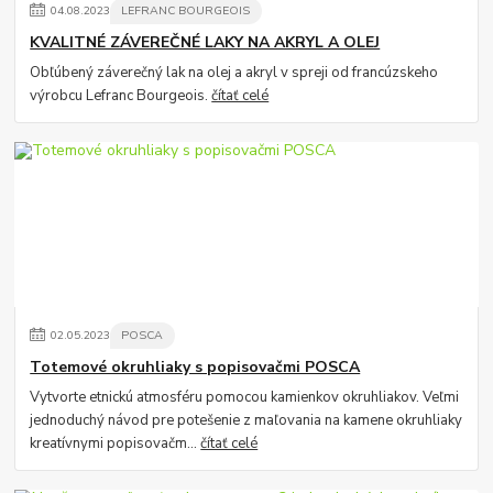
04
.
08
.
2023
LEFRANC BOURGEOIS
KVALITNÉ ZÁVEREČNÉ LAKY NA AKRYL A OLEJ
Obľúbený záverečný lak na olej a akryl v spreji od francúzskeho
výrobcu Lefranc Bourgeois.
čítať celé
02
.
05
.
2023
POSCA
Totemové okruhliaky s popisovačmi POSCA
Vytvorte etnickú atmosféru pomocou kamienkov okruhliakov. Veľmi
jednoduchý návod pre potešenie z maľovania na kamene okruhliaky
kreatívnymi popisovačm...
čítať celé