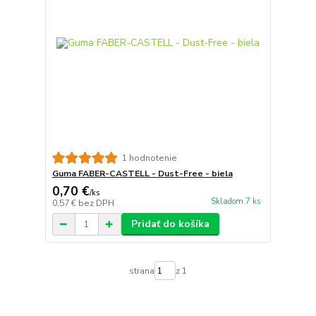
1 hodnotenie
Guma FABER-CASTELL - Dust-Free - biela
0,70 €
/
ks
Skladom 7 ks
0,57 €
bez DPH
Pridať do košíka
strana
z 1