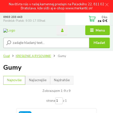
Navštívte nás v našej kamennej predajni na Palackého 22, 811 02
Bratislava, kde sídli aj e-shop www.merkantil.sk!
0
ks
0903 233 443
za
0 €
Pondelok-Piatok: 9.00-17.00hod.
Menu
Hľadať
Úvod
KRESLENIE A RYSOVANIE
Gumy
Gumy
Najnovšie
Najlacnejšie
Najdrahšie
Zobrazujem 1-9 z 9
strana
z 1