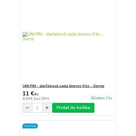
UNI PIN - darčeková sada linerov 9 ks - čierne
11 €
/
ks
Skladom 3 ks
8,94 €
bez DPH
Pridať do košíka
Novinka