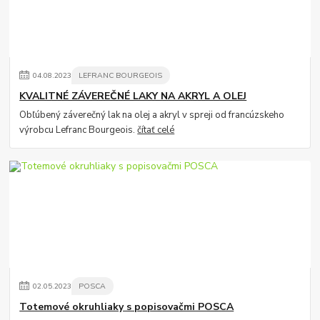
04
.
08
.
2023
LEFRANC BOURGEOIS
KVALITNÉ ZÁVEREČNÉ LAKY NA AKRYL A OLEJ
Obľúbený záverečný lak na olej a akryl v spreji od francúzskeho
výrobcu Lefranc Bourgeois.
čítať celé
02
.
05
.
2023
POSCA
Totemové okruhliaky s popisovačmi POSCA