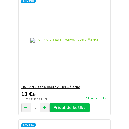
Novinka
UNI PIN - sada linerov 5 ks - čierne
13 €
/
ks
Skladom 2 ks
10,57 €
bez DPH
Pridať do košíka
Novinka