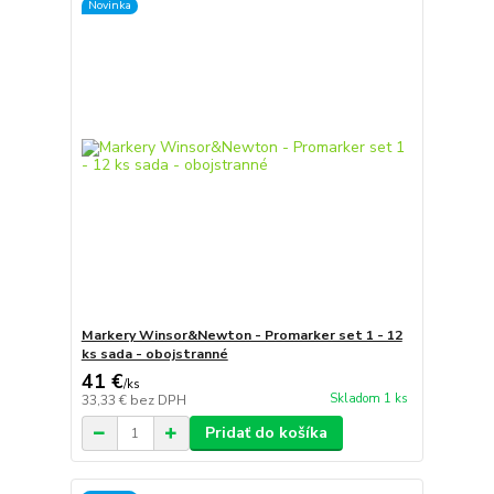
Novinka
Markery Winsor&Newton - Promarker set 1 - 12
ks sada - obojstranné
41 €
/
ks
Skladom 1 ks
33,33 €
bez DPH
Pridať do košíka