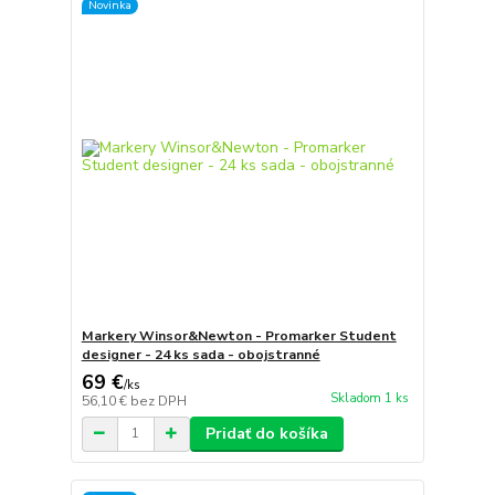
Novinka
Markery Winsor&Newton - Promarker Student
designer - 24 ks sada - obojstranné
69 €
/
ks
Skladom 1 ks
56,10 €
bez DPH
Pridať do košíka