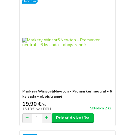
Novinka
Markery Winsor&Newton - Promarker neutral - 6
ks sada - obojstranné
19,90 €
/
ks
Skladom 2 ks
16,18 €
bez DPH
Pridať do košíka