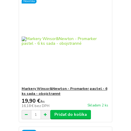
Novinka
Markery Winsor&Newton - Promarker pastel - 6
ks sada - obojstranné
19,90 €
/
ks
Skladom 2 ks
16,18 €
bez DPH
Pridať do košíka