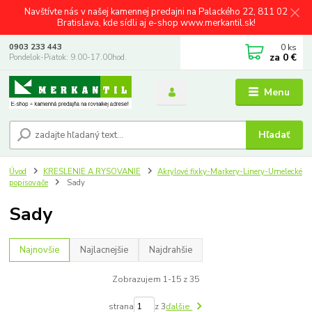
Navštívte nás v našej kamennej predajni na Palackého 22, 811 02
Bratislava, kde sídli aj e-shop www.merkantil.sk!
0
ks
0903 233 443
za
0 €
Pondelok-Piatok: 9.00-17.00hod.
Menu
Hľadať
Úvod
KRESLENIE A RYSOVANIE
Akrylové fixky-Markery-Linery-Umelecké
popisovače
Sady
Sady
Najnovšie
Najlacnejšie
Najdrahšie
Zobrazujem 1-15 z 35
strana
z 3
ďalšie