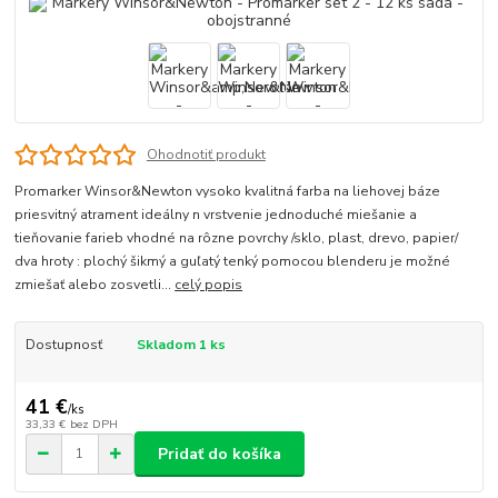
Ohodnotiť produkt
Promarker Winsor&Newton vysoko kvalitná farba na liehovej báze
priesvitný atrament ideálny n vrstvenie jednoduché miešanie a
tieňovanie farieb vhodné na rôzne povrchy /sklo, plast, drevo, papier/
dva hroty : plochý šikmý a guľatý tenký pomocou blenderu je možné
zmiešať alebo zosvetli...
celý popis
Dostupnosť
Skladom 1 ks
41 €
/
ks
33,33 €
bez DPH
Pridať do košíka