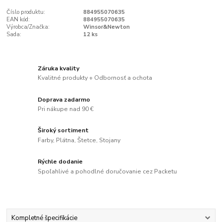
Číslo produktu:
884955070635
EAN kód:
884955070635
Výrobca/Značka:
Winsor&Newton
Sada:
12 ks
Záruka kvality
Kvalitné produkty + Odbornosť a ochota
Doprava zadarmo
Pri nákupe nad 90 €
Široký sortiment
Farby, Plátna, Štetce, Stojany
Rýchle dodanie
Spoľahlivé a pohodlné doručovanie cez Packetu
Kompletné špecifikácie