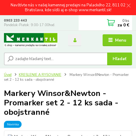
Navštívte nás v našej kamennej predajni na Palackého 22, 811 02
Bratislava, kde sídli aj e-shop www.merkantil.sk!
0
ks
0903 233 443
za
0 €
Pondelok-Piatok: 9.00-17.00hod.
Menu
Hľadať
Úvod
KRESLENIE A RYSOVANIE
Markery Winsor&Newton - Promarker
set 2 - 12 ks sada - obojstranné
Markery Winsor&Newton -
Promarker set 2 - 12 ks sada -
obojstranné
Novinka