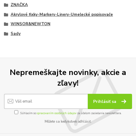
ZNAČKA
Akrylové fixky-Markery-Linery-Umelecké popisovače
WINSOR&NEWTON
Sady
Nepremeškajte novinky, akcie a
zľavy!
Prihlásiť sa
Súhlasím so
spracovaním osobných údajov
za účelom zasielania newslettera.
Môžete sa kedykoľvek odhlásiť.