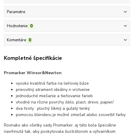
Parametre
Hodnotenie
0
Komentáre
0
Kompletné špecifikácie
Promarker Winsor&Newton
vysoko kvalitná farba na liehovej báze
priesvitný atrament ideálny n vrstvenie
jednoduché miešanie a tieňovanie farieb
vhodné na rôzne povrchy /sklo, plast, drevo, papier/
dva hroty : plochý šikmý a guľatý tenký
pomocou blenderu je možné zmiešať alebo zosvetliť farby
Rovnako ako všetky sady Promarker, aj táto bola špeciálne
navrhnutá tak, aby poskytovala ilustrátorom a výtvarníkom