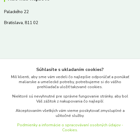
Palackého 22
Bratislava, 811 02
Kontakty
Súhlasíte s ukladaním cookies?
www.merkantil.sk
Milí klienti, aby sme vám vedeli čo najlepšie odporúčať a ponúkať
maliarske a umelecké potreby, potrebujeme si do vášho
prehliadača uložiť takzvané cookies.
0903 233 443
Niektoré sú nevyhnutné pre správne fungovanie stránky, aby bol
Pondelok-Piatok: 9.00-17.00hod.
Váš zážitok z nakupovania čo najlepší.
objednavky@merkantil-obchod.sk
Akceptovaním všetkých vám vieme poskytovať zmysluplné a
užitočné služby.
Podmienky a informácie o spracovávaní osobných údajov -
Cookies.