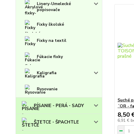
Linery-Umelecké
popisovače
Fixky školské
Fixky na textil
Fúkacie fixky
Kaligrafia
Rysovanie
Suché 
PÍSANIE - PERÁ - SADY
´OR - f
8,50 
6,91 €
b
ŠTETCE - ŠPACHTLE