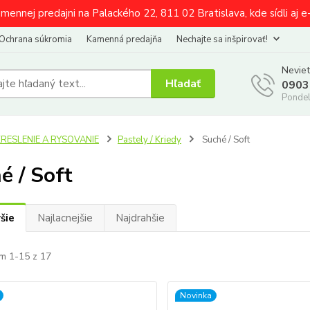
amennej predajni na Palackého 22, 811 02 Bratislava, kde sídli aj 
Ochrana súkromia
Kamenná predajňa
Nechajte sa inšpirovať!
Neviet
Hľadať
0903
Pondel
KRESLENIE A RYSOVANIE
Pastely / Kriedy
Suché / Soft
é / Soft
šie
Najlacnejšie
Najdrahšie
m 1-15 z 17
Novinka