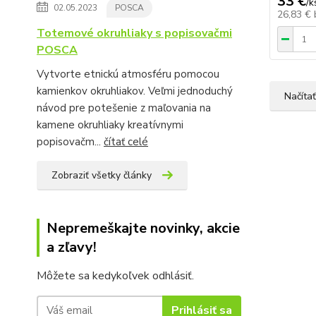
33 €
/
k
02.05.2023
POSCA
26,83 €
Totemové okruhliaky s popisovačmi
POSCA
Vytvorte etnickú atmosféru pomocou
kamienkov okruhliakov. Veľmi jednoduchý
Načítať
návod pre potešenie z maľovania na
kamene okruhliaky kreatívnymi
popisovačm...
čítať celé
Zobraziť všetky články
Nepremeškajte novinky, akcie
a zľavy!
Môžete sa kedykoľvek odhlásiť.
Prihlásiť sa