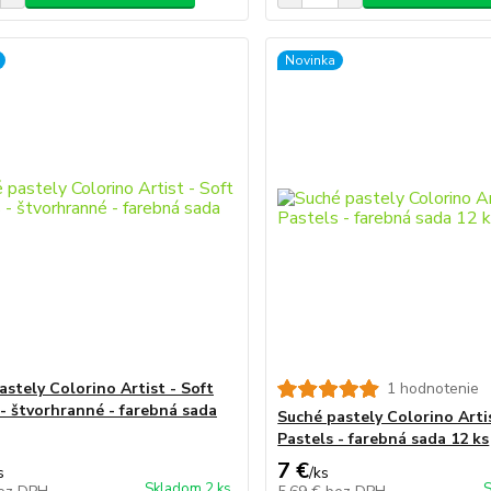
Novinka
astely Colorino Artist - Soft
1 hodnotenie
 - štvorhranné - farebná sada
Suché pastely Colorino Artis
Pastels - farebná sada 12 ks
7 €
s
/
ks
Skladom 2 ks
S