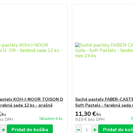
pastely KOH-I-NOOR TOISON D
Suché pastely FABER-CASTE
arebná sada 12 ks - prašné
Soft Pastels - farebná sada 
€
11,30 €
/
ks
/
ks
Skladom 6 ks
S
ez DPH
9,19 €
bez DPH
Pridať do košíka
Pridať do koš