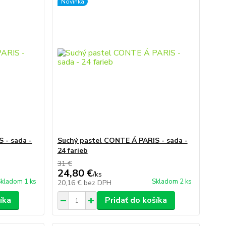
Novinka
 - sada -
Suchý pastel CONTE Á PARIS - sada -
24 farieb
31 €
24,80 €
/
ks
kladom 1 ks
Skladom 2 ks
20,16 €
bez DPH
íka
Pridať do košíka