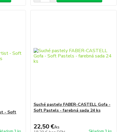
Suché pastely FABER-CASTELL Gofa -
Soft Pastels - farebná sada 24 ks
t - Soft
22,50 €
/
ks
kladom 3 ks
Skladom 3 ks