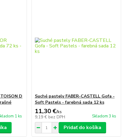
R TOISON D
Suché pastely FABER-CASTELL Gofa -
prašné
Soft Pastels - farebná sada 12 ks
11,30 €
/
ks
kladom 1 ks
Skladom 3 ks
9,19 €
bez DPH
íka
Pridať do košíka