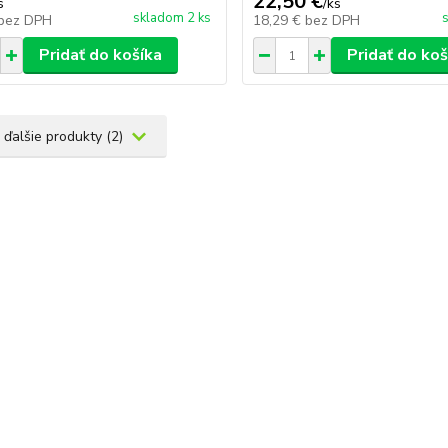
22,50 €
s
/
ks
skladom 2 ks
bez DPH
18,29 €
bez DPH
Pridať do košíka
Pridať do koš
 ďalšie produkty (2)