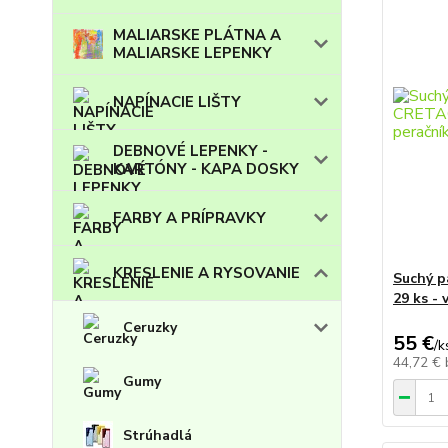
MALIARSKE PLÁTNA A
MALIARSKE LEPENKY
NAPÍNACIE LIŠTY
DEBNOVÉ LEPENKY -
KARTÓNY - KAPA DOSKY
FARBY A PRÍPRAVKY
KRESLENIE A RYSOVANIE
Suchý p
29 ks -
Ceruzky
55 €
/
k
44,72 €
Gumy
Strúhadlá