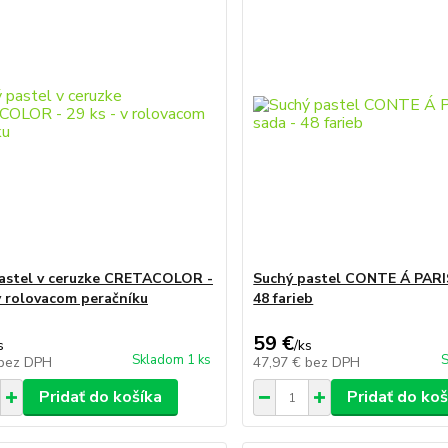
astel v ceruzke CRETACOLOR -
Suchý pastel CONTE Á PARIS
 v rolovacom peračníku
48 farieb
59 €
s
/
ks
Skladom 1 ks
S
bez DPH
47,97 €
bez DPH
Pridať do košíka
Pridať do koš