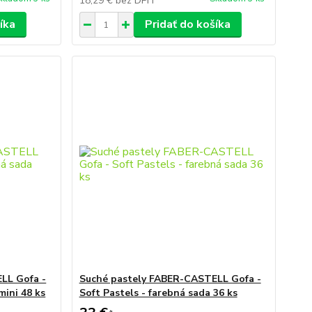
18,29 €
bez DPH
íka
Pridať do košíka
LL Gofa -
Suché pastely FABER-CASTELL Gofa -
mini 48 ks
Soft Pastels - farebná sada 36 ks