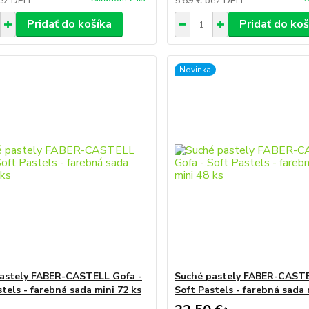
ez DPH
5,69 €
bez DPH
Pridať do košíka
Pridať do koš
Novinka
astely FABER-CASTELL Gofa -
Suché pastely FABER-CASTE
tels - farebná sada mini 72 ks
Soft Pastels - farebná sada 