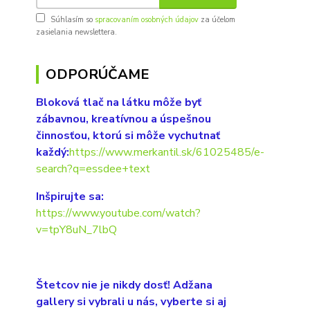
Súhlasím so
spracovaním osobných údajov
za účelom
zasielania newslettera.
ODPORÚČAME
Bloková tlač na látku môže byť
zábavnou, kreatívnou a úspešnou
činnosťou, ktorú si môže vychutnať
každý:
https://www.merkantil.sk/61025485/e-
search?q=essdee+text
Inšpirujte sa:
https://www.youtube.com/watch?
v=tpY8uN_7lbQ
Štetcov nie je nikdy dosť! Adžana
gallery si vybrali u nás, vyberte si aj