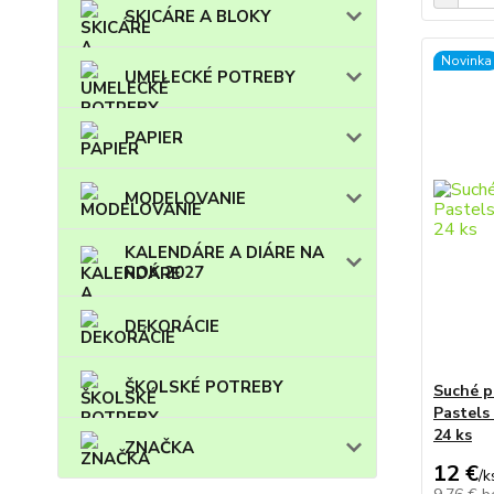
SKICÁRE A BLOKY
Novinka
UMELECKÉ POTREBY
PAPIER
MODELOVANIE
KALENDÁRE A DIÁRE NA
ROK 2027
DEKORÁCIE
ŠKOLSKÉ POTREBY
Suché p
Pastels
24 ks
ZNAČKA
12 €
/
k