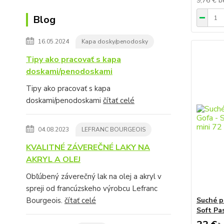
9,76 €
b
Blog
16.05.2024
Kapa dosky/penodosky
Tipy ako pracovať s kapa
doskami/penodoskami
Tipy ako pracovať s kapa
doskami/penodoskami
čítať celé
04.08.2023
LEFRANC BOURGEOIS
KVALITNÉ ZÁVEREČNÉ LAKY NA
AKRYL A OLEJ
Obľúbený záverečný lak na olej a akryl v
spreji od francúzskeho výrobcu Lefranc
Suché p
Bourgeois.
čítať celé
Soft Pas