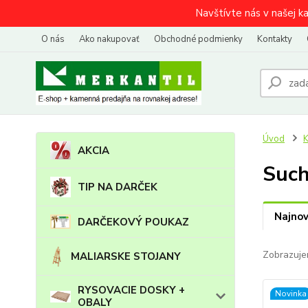
Navštívte nás v našej k
O nás
Ako nakupovať
Obchodné podmienky
Kontakty
Úvod
AKCIA
Such
TIP NA DARČEK
Najnov
DARČEKOVÝ POUKAZ
Zobrazuje
MALIARSKE STOJANY
RYSOVACIE DOSKY +
Novinka
OBALY