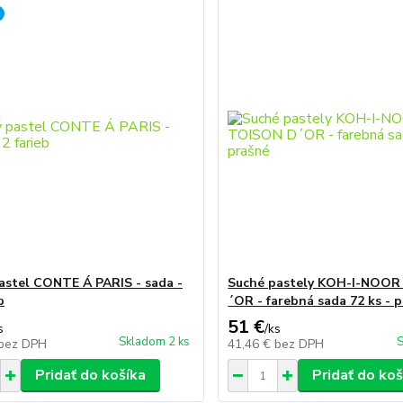
astel CONTE Á PARIS - sada -
Suché pastely KOH-I-NOO
b
´OR - farebná sada 72 ks - 
51 €
s
/
ks
Skladom 2 ks
S
bez DPH
41,46 €
bez DPH
Pridať do košíka
Pridať do koš