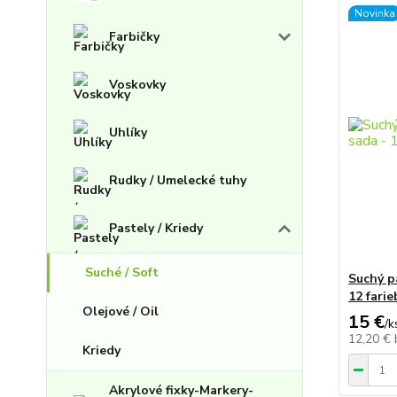
Novinka
Farbičky
Voskovky
Uhlíky
Rudky / Umelecké tuhy
Pastely / Kriedy
Suché / Soft
Suchý p
12 farie
Olejové / Oil
15 €
/
k
12,20 €
Kriedy
Akrylové fixky-Markery-