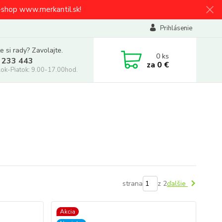
e-shop www.merkantil.sk!
Prihlásenie
e si rady? Zavolajte.
0
ks
 233 443
za
0 €
ok-Piatok: 9.00-17.00hod.
strana
z 2
ďalšie
Akcia