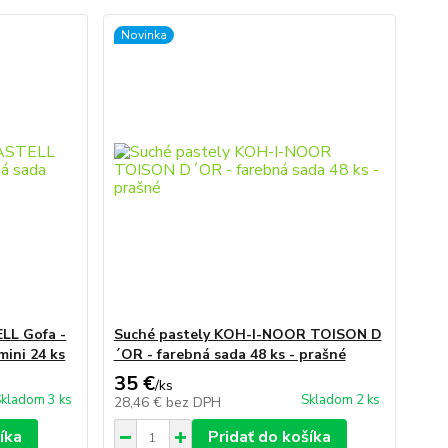
Novinka
LL Gofa -
Suché pastely KOH-I-NOOR TOISON D
mini 24 ks
´OR - farebná sada 48 ks - prašné
35 €
/
ks
kladom 3 ks
Skladom 2 ks
28,46 €
bez DPH
íka
Pridať do košíka