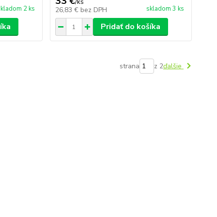
33 €
/
ks
skladom 2 ks
skladom 3 ks
26,83 €
bez DPH
íka
Pridať do košíka
strana
z 2
ďalšie