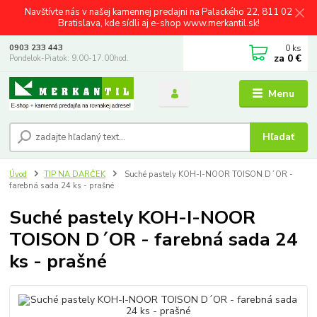
Navštívte nás v našej kamennej predajni na Palackého 22, 811 02
Bratislava, kde sídli aj e-shop www.merkantil.sk!
0
ks
0903 233 443
za
0 €
Pondelok-Piatok: 9.00-17.00hod.
Menu
Hľadať
Úvod
TIP NA DARČEK
Suché pastely KOH-I-NOOR TOISON D´OR -
farebná sada 24 ks - prašné
Suché pastely KOH-I-NOOR
TOISON D´OR - farebná sada 24
ks - prašné