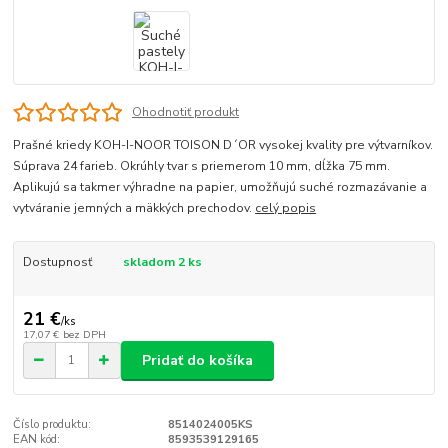
Ohodnotiť produkt
Prašné kriedy KOH-I-NOOR TOISON D´OR vysokej kvality pre výtvarníkov.
Súprava 24 farieb. Okrúhly tvar s priemerom 10 mm, dĺžka 75 mm.
Aplikujú sa takmer výhradne na papier, umožňujú suché rozmazávanie a
vytváranie jemných a mäkkých prechodov.
celý popis
Dostupnosť
skladom 2 ks
21 €
/
ks
17,07 €
bez DPH
Pridať do košíka
Číslo produktu:
8514024005KS
EAN kód:
8593539129165