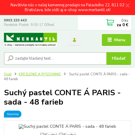
Navštívte nás v našej kamennej predajni na Palackého 22, 811 02
Bratislava, kde sídli aj e-shop www.merkantil.sk!
0
ks
0903 233 443
za
0 €
Pondelok-Piatok: 9.00-17.00hod.
Menu
Hľadať
Úvod
KRESLENIE A RYSOVANIE
Suchý pastel CONTE Á PARIS - sada -
48 farieb
Suchý pastel CONTE Á PARIS -
sada - 48 farieb
Novinka