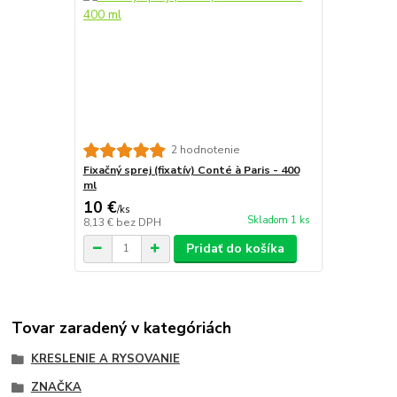
2 hodnotenie
Fixačný sprej (fixatív) Conté à Paris - 400
ml
10 €
/
ks
Skladom 1 ks
8,13 €
bez DPH
Pridať do košíka
Tovar zaradený v kategóriách
KRESLENIE A RYSOVANIE
ZNAČKA