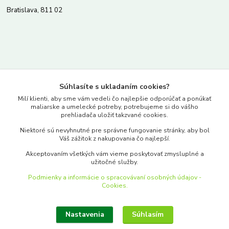
Bratislava, 811 02
Kontakty
Súhlasíte s ukladaním cookies?
www.merkantil.sk
Milí klienti, aby sme vám vedeli čo najlepšie odporúčať a ponúkať
maliarske a umelecké potreby, potrebujeme si do vášho
prehliadača uložiť takzvané cookies.
0903 233 443
Niektoré sú nevyhnutné pre správne fungovanie stránky, aby bol
Pondelok-Piatok: 9.00-17.00hod.
Váš zážitok z nakupovania čo najlepší.
objednavky@merkantil-obchod.sk
Akceptovaním všetkých vám vieme poskytovať zmysluplné a
užitočné služby.
Podmienky a informácie o spracovávaní osobných údajov -
Cookies.
Nastavenia
Súhlasím
Upraviť zber cookies.