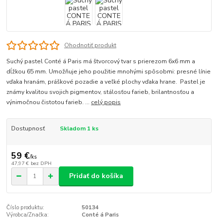
Ohodnotiť produkt
Suchý pastel Conté á Paris má štvorcový tvar s prierezom 6x6 mm a
dĺžkou 65 mm. Umožňuje jeho použitie mnohými spôsobmi: presné línie
vďaka hranám, práškové pozadie a veľké plochy vďaka hrane. Pastel je
známy kvalitou svojich pigmentov, stálosťou farieb, brilantnosťou a
výnimočnou čistotou farieb. ...
celý popis
Dostupnosť
Skladom 1 ks
59 €
/
ks
47,97 €
bez DPH
Pridať do košíka
Číslo produktu:
50134
Výrobca/Značka:
Conté á Paris