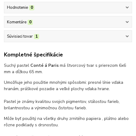
Hodnotenie
0
Komentáre
0
Súvisiaci tovar
1
Kompletné špecifikácie
Suchý pastel
Conté á Paris
má štvorcový tvar s prierezom 6x6
mm a dĺžkou 65 mm.
Umožňuje jeho použitie mnohými spôsobmi: presné línie vďaka
hranám, práškové pozadie a veľké plochy vďaka hrane.
Pastel je známy kvalitou svojich pigmentov, stálosťou farieb,
brilantnosťou a výnimočnou čistotou farieb.
Môže byť použitý na všetky druhy zrnitého papiera , plátno alebo
rôzne podklady s drsnosťou.