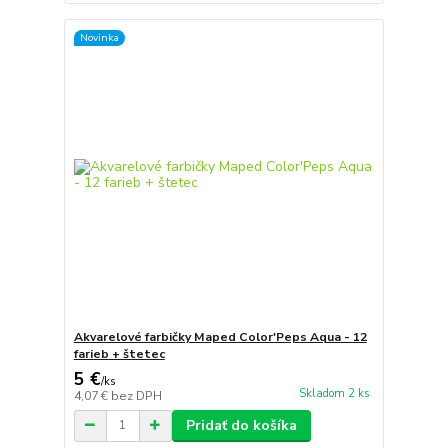
Novinka
Akvarelové farbičky Maped Color'Peps Aqua - 12
farieb + štetec
5 €
/
ks
Skladom 2 ks
4,07 €
bez DPH
Pridať do košíka