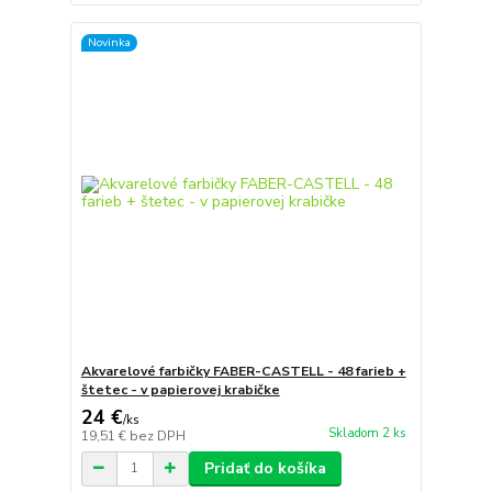
Novinka
Akvarelové farbičky FABER-CASTELL - 48 farieb +
štetec - v papierovej krabičke
24 €
/
ks
Skladom 2 ks
19,51 €
bez DPH
Pridať do košíka