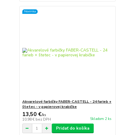
Novinka
Akvarelové farbičky FABER-CASTELL - 24 farieb +
štetec - v papierovej krabičke
13,50 €
/
ks
Skladom 2 ks
10,98 €
bez DPH
Pridať do košíka