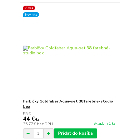
Akcia
Novinka
Farbičky Goldfaber Aqua-set 38 farebné-studio
box
55 €
44 €
/
ks
Skladom 1 ks
35,77 €
bez DPH
Pridať do košíka