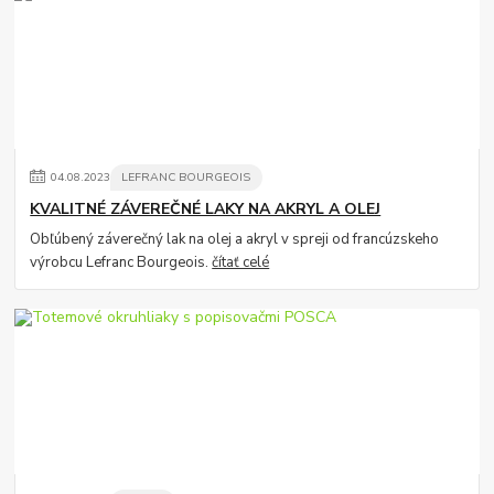
04
.
08
.
2023
LEFRANC BOURGEOIS
KVALITNÉ ZÁVEREČNÉ LAKY NA AKRYL A OLEJ
Obľúbený záverečný lak na olej a akryl v spreji od francúzskeho
výrobcu Lefranc Bourgeois.
čítať celé