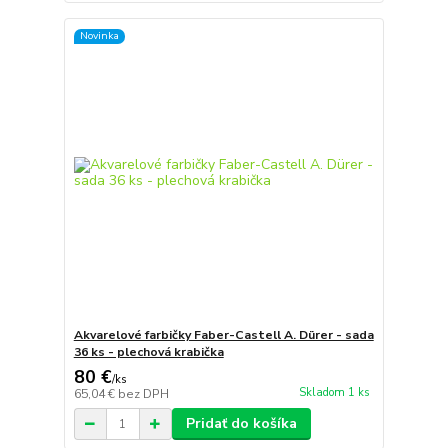
Novinka
Akvarelové farbičky Faber-Castell A. Dürer - sada
36 ks - plechová krabička
80 €
/
ks
Skladom 1 ks
65,04 €
bez DPH
Pridať do košíka