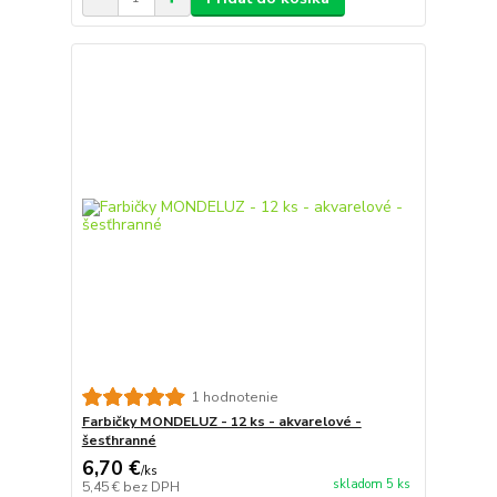
1 hodnotenie
Farbičky MONDELUZ - 12 ks - akvarelové -
šesťhranné
6,70 €
/
ks
skladom 5 ks
5,45 €
bez DPH