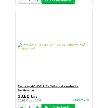
Farbičky MONDELUZ - 24 ks - akvarelové -
šesťhranné
13,50 €
/
ks
skladom 2 ks
10,98 €
bez DPH
Pridať do košíka