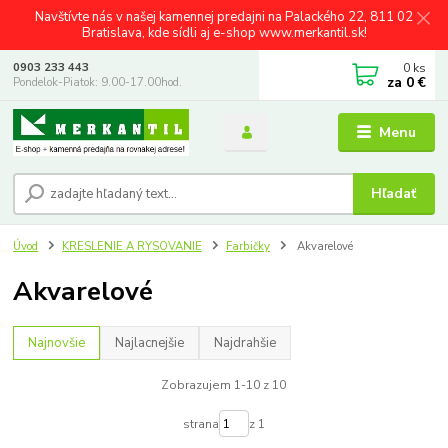
Navštívte nás v našej kamennej predajni na Palackého 22, 811 02
Bratislava, kde sídli aj e-shop www.merkantil.sk!
0
ks
0903 233 443
za
0 €
Pondelok-Piatok: 9.00-17.00hod.
Menu
Hľadať
Úvod
KRESLENIE A RYSOVANIE
Farbičky
Akvarelové
Akvarelové
Najnovšie
Najlacnejšie
Najdrahšie
Zobrazujem 1-10 z 10
strana
z 1