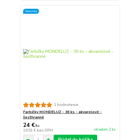
Novinka
1 hodnotenie
Farbičky MONDELUZ - 36 ks - akvarelové -
šesťhranné
24 €
/
ks
skladom 2 ks
19,51 €
bez DPH
Pridať do košíka