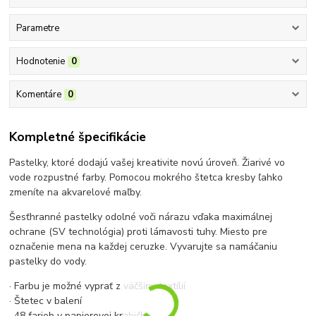
Parametre
Hodnotenie
0
Komentáre
0
Kompletné špecifikácie
Pastelky, ktoré dodajú vašej kreativite novú úroveň. Žiarivé vo
vode rozpustné farby. Pomocou mokrého štetca kresby ľahko
zmeníte na akvarelové maľby.
Šesťhranné pastelky odolné voči nárazu vďaka maximálnej
ochrane (SV technológia) proti lámavosti tuhy. Miesto pre
označenie mena na každej ceruzke. Vyvarujte sa namáčaniu
pastelky do vody.
· Farbu je možné vyprať z väčšiny textílií
· Štetec v balení
· 48 farieb v papierovej krabičke