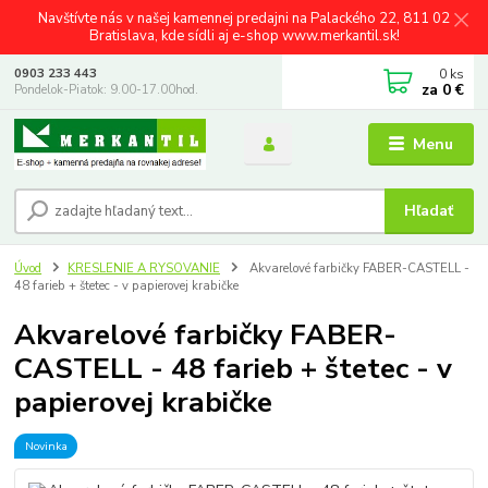
Navštívte nás v našej kamennej predajni na Palackého 22, 811 02
Bratislava, kde sídli aj e-shop www.merkantil.sk!
0
ks
0903 233 443
za
0 €
Pondelok-Piatok: 9.00-17.00hod.
Menu
Hľadať
Úvod
KRESLENIE A RYSOVANIE
Akvarelové farbičky FABER-CASTELL -
48 farieb + štetec - v papierovej krabičke
Akvarelové farbičky FABER-
CASTELL - 48 farieb + štetec - v
papierovej krabičke
Novinka