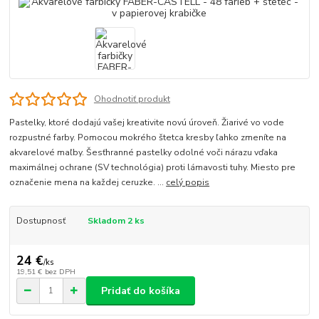
Ohodnotiť produkt
Pastelky, ktoré dodajú vašej kreativite novú úroveň. Žiarivé vo vode
rozpustné farby. Pomocou mokrého štetca kresby ľahko zmeníte na
akvarelové maľby. Šesťhranné pastelky odolné voči nárazu vďaka
maximálnej ochrane (SV technológia) proti lámavosti tuhy. Miesto pre
označenie mena na každej ceruzke. ...
celý popis
Dostupnosť
Skladom 2 ks
24 €
/
ks
19,51 €
bez DPH
Pridať do košíka