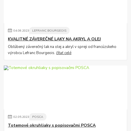
04
.
08
.
2023
LEFRANC BOURGEOIS
KVALITNÉ ZÁVEREČNÉ LAKY NA AKRYL A OLEJ
Obľúbený záverečný lak na olej a akryl v spreji od francúzskeho
výrobcu Lefranc Bourgeois.
čítať celé
02
.
05
.
2023
POSCA
Totemové okruhliaky s popisovačmi POSCA