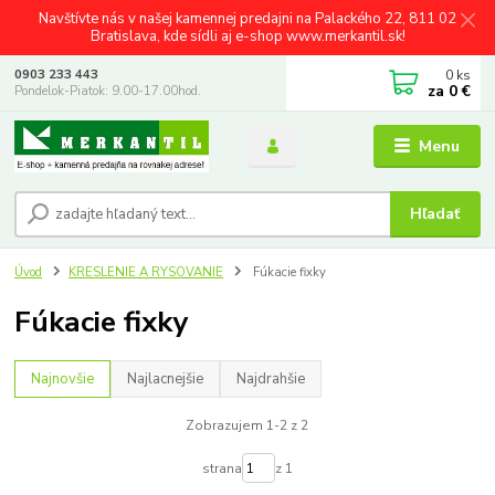
Navštívte nás v našej kamennej predajni na Palackého 22, 811 02
Bratislava, kde sídli aj e-shop www.merkantil.sk!
0
ks
0903 233 443
za
0 €
Pondelok-Piatok: 9.00-17.00hod.
Menu
Hľadať
Úvod
KRESLENIE A RYSOVANIE
Fúkacie fixky
Fúkacie fixky
Najnovšie
Najlacnejšie
Najdrahšie
Zobrazujem 1-2 z 2
strana
z 1