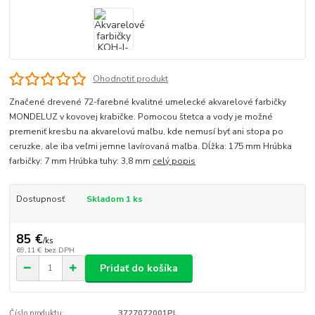
Ohodnotiť produkt
Značené drevené 72-farebné kvalitné umelecké akvarelové farbičky
MONDELUZ v kovovej krabičke. Pomocou štetca a vody je možné
premeniť kresbu na akvarelovú maľbu, kde nemusí byť ani stopa po
ceruzke, ale iba veľmi jemne lavírovaná maľba. Dĺžka: 175 mm Hrúbka
farbičky: 7 mm Hrúbka tuhy: 3,8 mm
celý popis
Dostupnosť
Skladom 1 ks
85 €
/
ks
69,11 €
bez DPH
Pridať do košíka
Číslo produktu:
3727072001PL