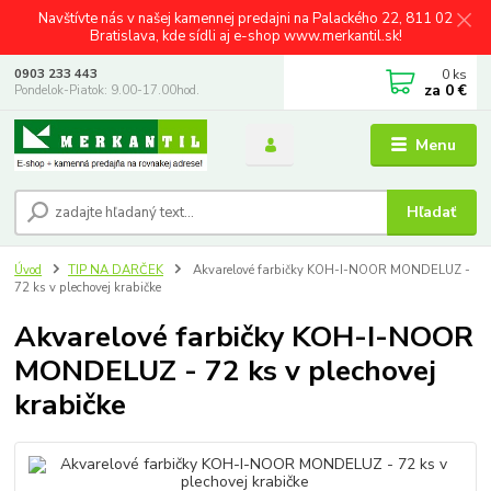
Navštívte nás v našej kamennej predajni na Palackého 22, 811 02
Bratislava, kde sídli aj e-shop www.merkantil.sk!
0
ks
0903 233 443
za
0 €
Pondelok-Piatok: 9.00-17.00hod.
Menu
Hľadať
Úvod
TIP NA DARČEK
Akvarelové farbičky KOH-I-NOOR MONDELUZ -
72 ks v plechovej krabičke
Akvarelové farbičky KOH-I-NOOR
MONDELUZ - 72 ks v plechovej
krabičke