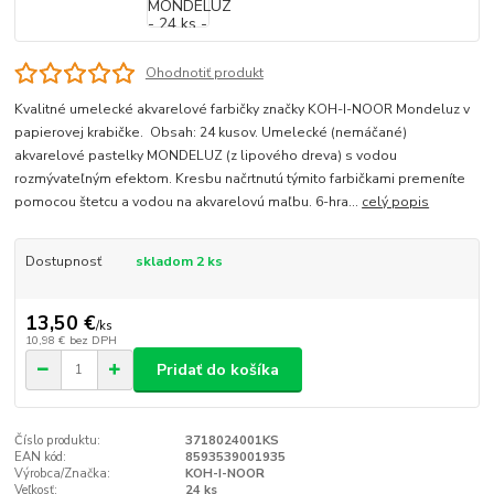
Ohodnotiť produkt
Kvalitné umelecké akvarelové farbičky značky KOH-I-NOOR Mondeluz v
papierovej krabičke. Obsah: 24 kusov. Umelecké (nemáčané)
akvarelové pastelky MONDELUZ (z lipového dreva) s vodou
rozmývateľným efektom. Kresbu načrtnutú týmito farbičkami premeníte
pomocou štetcu a vodou na akvarelovú maľbu. 6-hra...
celý popis
Dostupnosť
skladom 2 ks
13,50 €
/
ks
10,98 €
bez DPH
Pridať do košíka
Číslo produktu:
3718024001KS
EAN kód:
8593539001935
Výrobca/Značka:
KOH-I-NOOR
Veľkosť:
24 ks