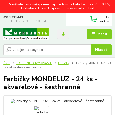
Navštívte nás v našej kamennej predajni na Palackého 22, 811 02
Bratislava, kde sídli aj e-shop www.merkantil.sk!
0
ks
0903 233 443
za
0 €
Pondelok-Piatok: 9.00-17.00hod.
Menu
Hľadať
Úvod
KRESLENIE A RYSOVANIE
Farbičky
Farbičky MONDELUZ - 24
ks - akvarelové - šesťhranné
Farbičky MONDELUZ - 24 ks -
akvarelové - šesťhranné