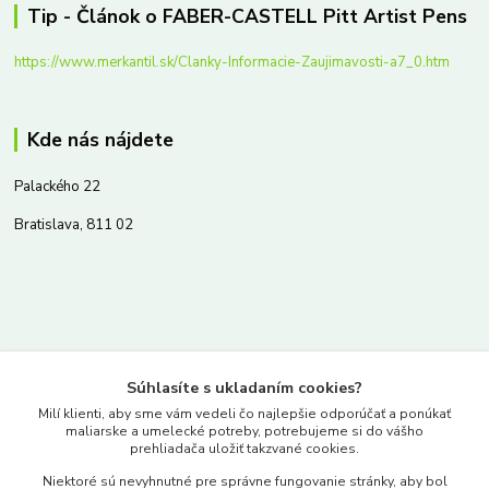
Tip - Článok o FABER-CASTELL Pitt Artist Pens
https://www.merkantil.sk/Clanky-Informacie-Zaujimavosti-a7_0.htm
Kde nás nájdete
Palackého 22
Bratislava, 811 02
Kontakty
Súhlasíte s ukladaním cookies?
www.merkantil.sk
Milí klienti, aby sme vám vedeli čo najlepšie odporúčať a ponúkať
maliarske a umelecké potreby, potrebujeme si do vášho
prehliadača uložiť takzvané cookies.
0903 233 443
Niektoré sú nevyhnutné pre správne fungovanie stránky, aby bol
Pondelok-Piatok: 9.00-17.00hod.