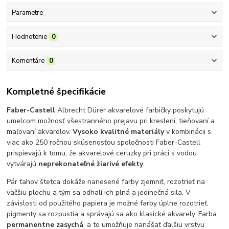
Parametre
Hodnotenie
0
Komentáre
0
Kompletné špecifikácie
Faber-Castell
Albrecht Dürer akvarelové farbičky poskytujú
umelcom možnosť všestranného prejavu pri kreslení, tieňovaní a
maľovaní akvarelov.
Vysoko kvalitné materiály
v kombinácii s
viac ako 250 ročnou skúsenosťou spoločnosti Faber-Castell
prispievajú k tomu, že akvarelové ceruzky pri práci s vodou
vytvárajú
neprekonateľné žiarivé efekty
.
Pár ťahov štetca dokáže nanesené farby zjemniť, rozotrieť na
väčšiu plochu a tým sa odhalí ich plná a jedinečná sila. V
závislosti od použitého papiera je možné farby úplne rozotrieť,
pigmenty sa rozpustia a správajú sa ako klasické akvarely. Farba
permanentne zasychá
, a to umožňuje nanášať ďalšiu vrstvu