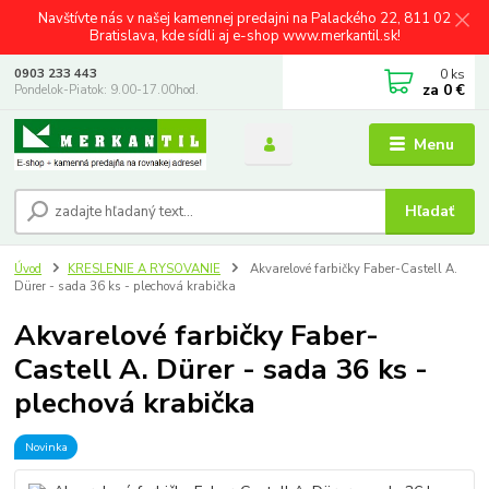
Navštívte nás v našej kamennej predajni na Palackého 22, 811 02
Bratislava, kde sídli aj e-shop www.merkantil.sk!
0
ks
0903 233 443
za
0 €
Pondelok-Piatok: 9.00-17.00hod.
Menu
Hľadať
Úvod
KRESLENIE A RYSOVANIE
Akvarelové farbičky Faber-Castell A.
Dürer - sada 36 ks - plechová krabička
Akvarelové farbičky Faber-
Castell A. Dürer - sada 36 ks -
plechová krabička
Novinka