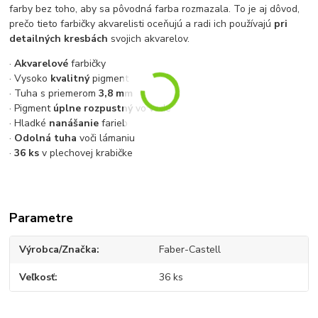
farby bez toho, aby sa pôvodná farba rozmazala. To je aj dôvod,
prečo tieto farbičky akvarelisti oceňujú a radi ich používajú
pri
detailných kresbách
svojich akvarelov.
·
Akvarelové
farbičky
· Vysoko
kvalitný
pigment
· Tuha s priemerom
3,8 mm
· Pigment
úplne rozpustný
vo vode
· Hladké
nanášanie
farieb
·
Odolná tuha
voči lámaniu
·
36 ks
v plechovej krabičke
Parametre
Výrobca/Značka
Faber-Castell
Veľkosť
36 ks