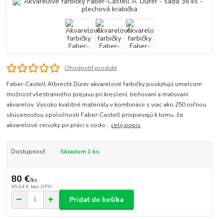
Ohodnotiť produkt
Faber-Castell Albrecht Dürer akvarelové farbičky poskytujú umelcom
možnosť všestranného prejavu pri kreslení, tieňovaní a maľovaní
akvarelov. Vysoko kvalitné materiály v kombinácii s viac ako 250 ročnou
skúsenosťou spoločnosti Faber-Castell prispievajú k tomu, že
akvarelové ceruzky pri práci s vodo...
celý popis
Dostupnosť
Skladom 1 ks
80 €
/
ks
65,04 €
bez DPH
Pridať do košíka