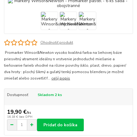
Ohodnotiť produkt
Promarker Winsor&Newton vysoko kvalitná farba na liehovej báze
priesvitný atrament ideálny n vrstvenie jednoduché miešanie a
tieňovanie farieb vhodné na rôzne povrchy /sklo, plast, drevo, papier/
dva hroty : plochý šikmý a guľatý tenký pomocou blenderu je možné
zmiešať alebo zosvetliť f...
celý popis
Dostupnosť
Skladom 2 ks
19,90 €
/
ks
16,18 €
bez DPH
Pridať do košíka