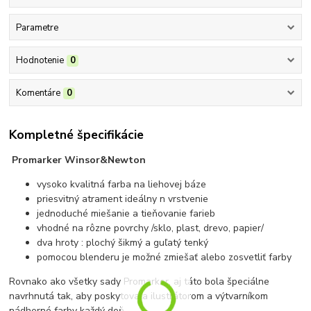
Parametre
Hodnotenie
0
Komentáre
0
Kompletné špecifikácie
Promarker Winsor&Newton
vysoko kvalitná farba na liehovej báze
priesvitný atrament ideálny n vrstvenie
jednoduché miešanie a tieňovanie farieb
vhodné na rôzne povrchy /sklo, plast, drevo, papier/
dva hroty : plochý šikmý a guľatý tenký
pomocou blenderu je možné zmiešať alebo zosvetliť farby
Rovnako ako všetky sady Promarker, aj táto bola špeciálne
navrhnutá tak, aby poskytovala ilustrátorom a výtvarníkom
nádherné farby každý deň.