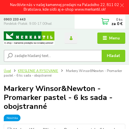
Navštívte nás v našej kamennej predajni na Palackého 22, 811 02
Bratislava, kde sídli aj e-shop www.merkantil.sk!
0
ks
0903 233 443
za
0 €
Pondelok-Piatok: 9.00-17.00hod.
Menu
Hľadať
Úvod
KRESLENIE A RYSOVANIE
Markery Winsor&Newton - Promarker
pastel - 6 ks sada - obojstranné
Markery Winsor&Newton -
Promarker pastel - 6 ks sada -
obojstranné
Novinka