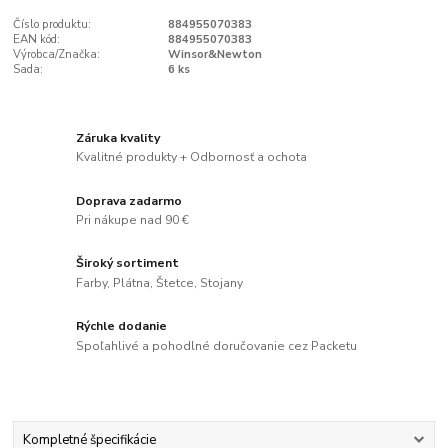
Číslo produktu:
884955070383
EAN kód:
884955070383
Výrobca/Značka:
Winsor&Newton
Sada:
6 ks
Záruka kvality
Kvalitné produkty + Odbornosť a ochota
Doprava zadarmo
Pri nákupe nad 90 €
Široký sortiment
Farby, Plátna, Štetce, Stojany
Rýchle dodanie
Spoľahlivé a pohodlné doručovanie cez Packetu
Kompletné špecifikácie