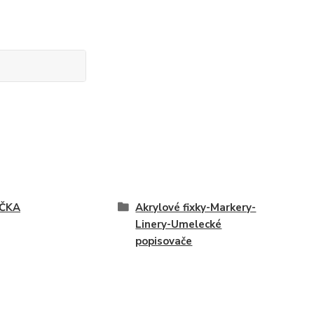
ČKA
Akrylové fixky-Markery-
Linery-Umelecké
popisovače