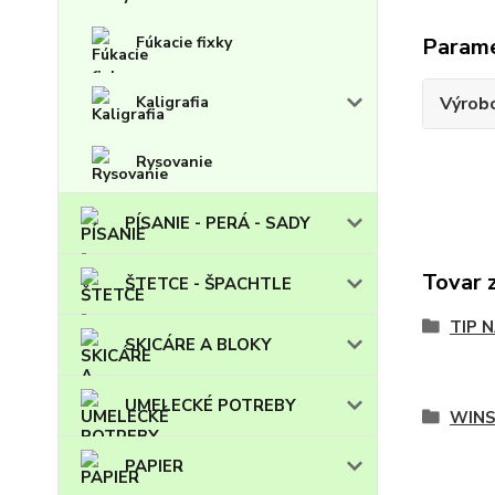
Param
Fúkacie fixky
Výrob
Kaligrafia
Rysovanie
PÍSANIE - PERÁ - SADY
Tovar 
ŠTETCE - ŠPACHTLE
TIP 
SKICÁRE A BLOKY
UMELECKÉ POTREBY
WIN
PAPIER