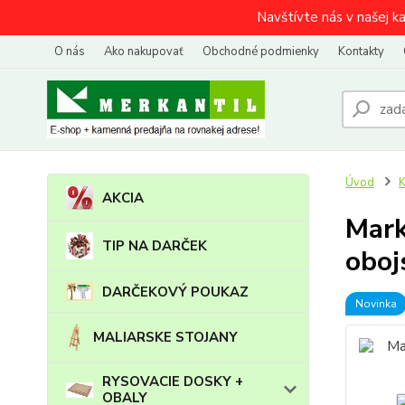
Navštívte nás v našej k
O nás
Ako nakupovať
Obchodné podmienky
Kontakty
Úvod
AKCIA
Mark
TIP NA DARČEK
oboj
DARČEKOVÝ POUKAZ
Novinka
MALIARSKE STOJANY
RYSOVACIE DOSKY +
OBALY