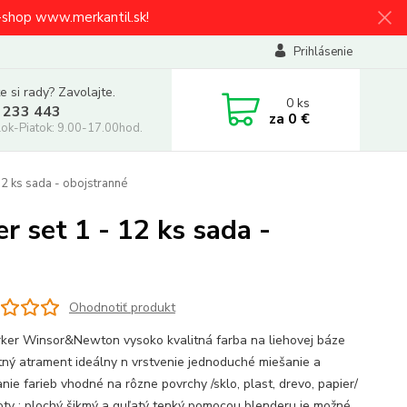
e-shop www.merkantil.sk!
Prihlásenie
e si rady? Zavolajte.
0
ks
 233 443
za
0 €
ok-Piatok: 9.00-17.00hod.
2 ks sada - obojstranné
set 1 - 12 ks sada -
Ohodnotiť produkt
ker Winsor&Newton vysoko kvalitná farba na liehovej báze
itný atrament ideálny n vrstvenie jednoduché miešanie a
nie farieb vhodné na rôzne povrchy /sklo, plast, drevo, papier/
oty : plochý šikmý a guľatý tenký pomocou blenderu je možné