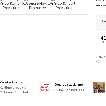
zmiešať
Dos
41
33,
Číslo p
Výrobc
Záruka kvality
Doprava zadarmo
Kvalitné produkty +
Pri nákupe nad 90 €
Odbornosť a ochota