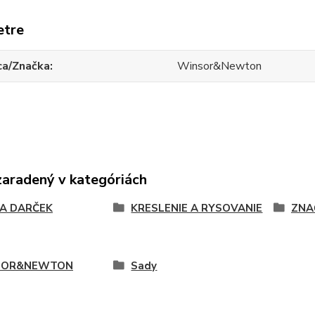
etre
ca/Značka
Winsor&Newton
zaradený v kategóriách
NA DARČEK
KRESLENIE A RYSOVANIE
ZNA
SOR&NEWTON
Sady