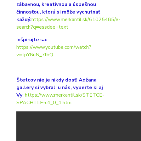
zábavnou, kreatívnou a úspešnou
činnosťou, ktorú si môže vychutnať
každý:
https://www.merkantil.sk/61025485/e-
search?q=essdee+text
Inšpirujte sa:
https://www.youtube.com/watch?
v=tpY8uN_7lbQ
Štetcov nie je nikdy dosť! Adžana
gallery si vybrali u nás, vyberte si aj
Vy:
https://www.merkantil.sk/STETCE-
SPACHTLE-c4_0_1.htm