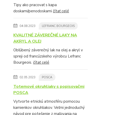
Tipy ako pracovať s kapa
doskami/penodoskami
čítať celé
04.08.2023
LEFRANC BOURGEOIS
KVALITNÉ ZÁVEREČNÉ LAKY NA
AKRYL A OLEJ
Obľúbený záverečný lak na olej a akryl v
spreji od francúzskeho výrobcu Lefranc
Bourgeois.
čítať celé
02.05.2023
POSCA
Totemové okruhliaky s popisovačmi
POSCA
Vytvorte etnickú atmosféru pomocou
kamienkov okruhliakov. Veľmi jednoduchý
návod pre potešenie z maľovania na