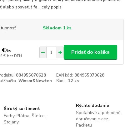
 alebo zosvetliť fa...
celý popis
tupnosť
Skladom 1 ks
 €
/
ks
Pridať do košíka
33 €
bez DPH
roduktu:
884955070628
EAN kód:
884955070628
a/Značka:
Winsor&Newton
Sada:
12 ks
Rýchle dodanie
Široký sortiment
Spoľahlivé a pohodlné
Farby, Plátna, Štetce,
doručovanie cez
Stojany
Packetu