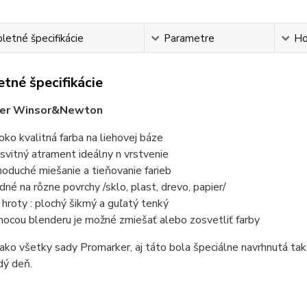
etné špecifikácie
Parametre
Ho
tné špecifikácie
er Winsor&Newton
oko kvalitná farba na liehovej báze
esvitný atrament ideálny n vrstvenie
noduché miešanie a tieňovanie farieb
dné na rôzne povrchy /sklo, plast, drevo, papier/
 hroty : plochý šikmý a guľatý tenký
ocou blenderu je možné zmiešať alebo zosvetliť farby
ko všetky sady Promarker, aj táto bola špeciálne navrhnutá tak
dý deň.