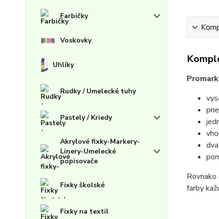
Farbičky
Kompl
Voskovky
Komple
Uhlíky
Promark
Rudky / Umelecké tuhy
vys
pri
Pastely / Kriedy
jed
vho
Akrylové fixky-Markery-
dva
Linery-Umelecké
pom
popisovače
Rovnako a
Fixky školské
farby kaž
Fixky na textil