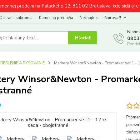
amennej predajni na Palackého 22, 811 02 Bratislava, kde sídli aj 
Ochrana súkromia
Kamenná predajňa
Nechajte sa inšpirovať!
Neviet
Hľadať
0903
Pondel
KRESLENIE A RYSOVANIE
Markery Winsor&Newton - Promarker set 1 - 1
ery Winsor&Newton - Promarker 
stranné
Promar
priesv
tieňova
dva hr