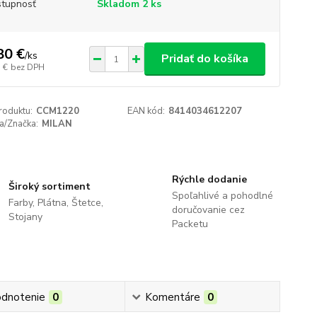
tupnosť
Skladom 2 ks
80 €
/
ks
Pridať do košíka
 €
bez DPH
roduktu:
CCM1220
EAN kód:
8414034612207
a/Značka:
MILAN
Rýchle dodanie
Široký sortiment
Spoľahlivé a pohodlné
Farby, Plátna, Štetce,
doručovanie cez
Stojany
Packetu
dnotenie
0
Komentáre
0