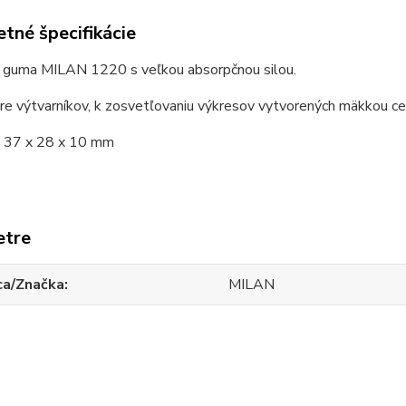
tné špecifikácie
á guma MILAN 1220 s veľkou absorpčnou silou.
e výtvarníkov, k zosvetľovaniu výkresov vytvorených mäkkou ce
 37 x 28 x 10 mm
etre
ca/Značka
MILAN