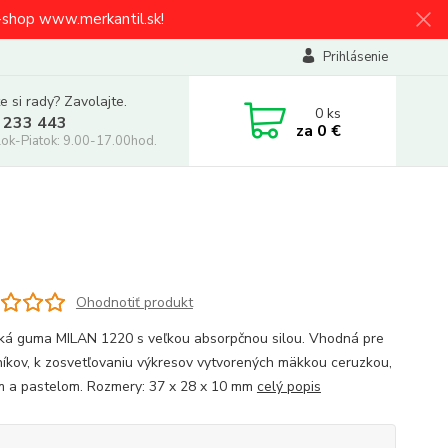
e-shop www.merkantil.sk!
Prihlásenie
e si rady? Zavolajte.
0
ks
 233 443
za
0 €
ok-Piatok: 9.00-17.00hod.
Ohodnotiť produkt
cká guma MILAN 1220 s veľkou absorpčnou silou. Vhodná pre
níkov, k zosvetľovaniu výkresov vytvorených mäkkou ceruzkou,
m a pastelom. Rozmery: 37 x 28 x 10 mm
celý popis