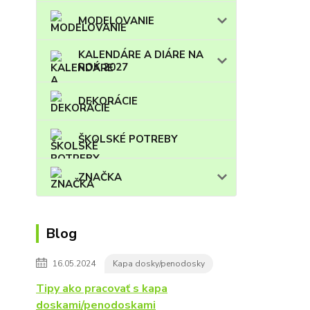
MODELOVANIE
KALENDÁRE A DIÁRE NA
ROK 2027
DEKORÁCIE
ŠKOLSKÉ POTREBY
ZNAČKA
Blog
16.05.2024
Kapa dosky/penodosky
Tipy ako pracovať s kapa
doskami/penodoskami