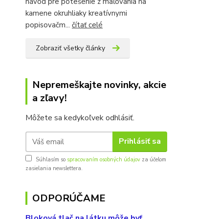
návod pre potešenie z maľovania na
kamene okruhliaky kreatívnymi
popisovačm...
čítať celé
Zobraziť všetky články
Nepremeškajte novinky, akcie
a zľavy!
Môžete sa kedykoľvek odhlásiť.
Prihlásiť sa
Súhlasím so
spracovaním osobných údajov
za účelom
zasielania newslettera.
ODPORÚČAME
Bloková tlač na látku môže byť