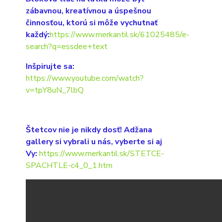
zábavnou, kreatívnou a úspešnou
činnosťou, ktorú si môže vychutnať
každý:
https://www.merkantil.sk/61025485/e-
search?q=essdee+text
Inšpirujte sa:
https://www.youtube.com/watch?
v=tpY8uN_7lbQ
Štetcov nie je nikdy dosť! Adžana
gallery si vybrali u nás, vyberte si aj
Vy:
https://www.merkantil.sk/STETCE-
SPACHTLE-c4_0_1.htm