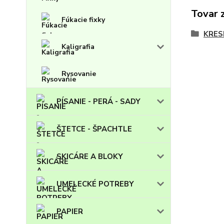
Tovar 
Fúkacie fixky
KRES
Kaligrafia
Rysovanie
PÍSANIE - PERÁ - SADY
ŠTETCE - ŠPACHTLE
SKICÁRE A BLOKY
UMELECKÉ POTREBY
PAPIER