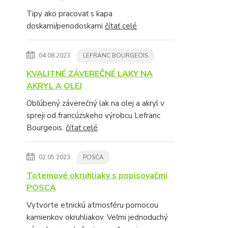
Tipy ako pracovať s kapa
doskami/penodoskami
čítať celé
04.08.2023
LEFRANC BOURGEOIS
KVALITNÉ ZÁVEREČNÉ LAKY NA
AKRYL A OLEJ
Obľúbený záverečný lak na olej a akryl v
spreji od francúzskeho výrobcu Lefranc
Bourgeois.
čítať celé
02.05.2023
POSCA
Totemové okruhliaky s popisovačmi
POSCA
Vytvorte etnickú atmosféru pomocou
kamienkov okruhliakov. Veľmi jednoduchý