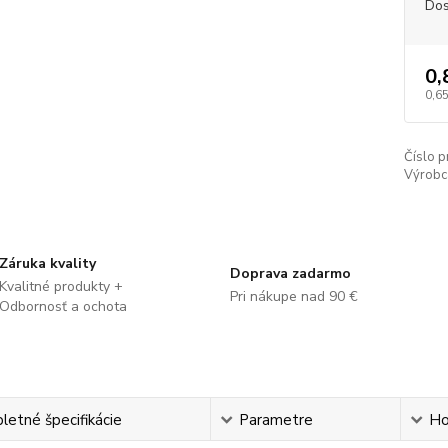
Dos
0,
0,65
Číslo p
Výrobc
Záruka kvality
Doprava zadarmo
Kvalitné produkty +
Pri nákupe nad 90 €
Odbornosť a ochota
etné špecifikácie
Parametre
Ho