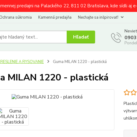
amennej predajni na Palackého 22, 811 02 Bratislava, kde sídli aj 
Ochrana súkromia
Kamenná predajňa
Nechajte sa inšpirovať!
Neviet
Hľadať
0903
Pondel
KRESLENIE A RYSOVANIE
Guma MILAN 1220 - plastická
 MILAN 1220 - plastická
Plasti
výtvar
uhlíko