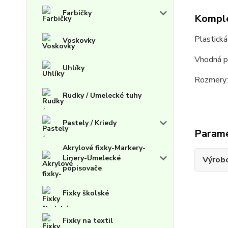
Farbičky
Komple
Plastick
Voskovky
Vhodná pr
Uhlíky
Rozmery:
Rudky / Umelecké tuhy
Pastely / Kriedy
Param
Akrylové fixky-Markery-
Linery-Umelecké
Výrob
popisovače
Fixky školské
Fixky na textil