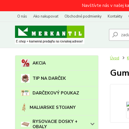
Navštívte nás v našej k
O nás
Ako nakupovať
Obchodné podmienky
Kontakty
Úvod
AKCIA
Guma
TIP NA DARČEK
DARČEKOVÝ POUKAZ
MALIARSKE STOJANY
RYSOVACIE DOSKY +
OBALY