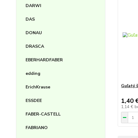
DARWI
DAS
DONAU
DRASCA
EBERHARDFABER
edding
Guľatý š
ErichKrause
1,40 
ESSDEE
1,14 €
b
FABER-CASTELL
FABRIANO