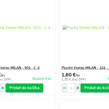
tetec MILAN - 501 - č. 4
Plochý štetec MILAN - 121 - 
€
1,60 €
/
ks
/
ks
Skladom 6 ks
S
ez DPH
1,30 €
bez DPH
Pridať do košíka
Pridať do koš