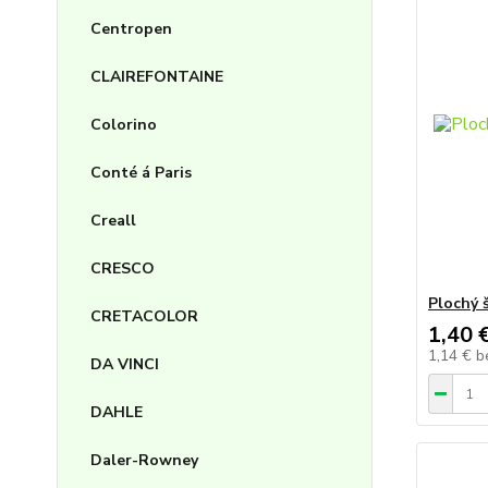
Centropen
CLAIREFONTAINE
Colorino
Conté á Paris
Creall
CRESCO
Plochý š
CRETACOLOR
1,40 
1,14 €
b
DA VINCI
DAHLE
Daler-Rowney