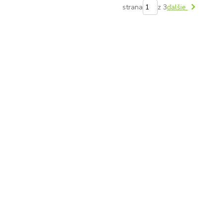
strana
z 3
ďalšie