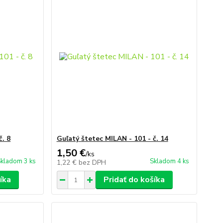
č. 8
Guľatý štetec MILAN - 101 - č. 14
1,50 €
/
ks
kladom 3 ks
Skladom 4 ks
1,22 €
bez DPH
íka
Pridať do košíka