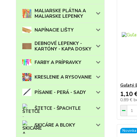
MALIARSKE PLÁTNA A
MALIARSKE LEPENKY
NAPÍNACIE LIŠTY
DEBNOVÉ LEPENKY -
KARTÓNY - KAPA DOSKY
FARBY A PRÍPRAVKY
KRESLENIE A RYSOVANIE
Guľatý š
PÍSANIE - PERÁ - SADY
1,10 
0,89 €
b
ŠTETCE - ŠPACHTLE
SKICÁRE A BLOKY
Novinka