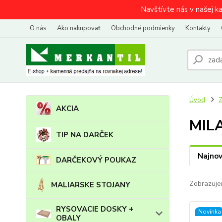
Navštívte nás v našej k
O nás
Ako nakupovať
Obchodné podmienky
Kontakty
Úvod
AKCIA
MIL
TIP NA DARČEK
Najnov
DARČEKOVÝ POUKAZ
Zobrazuje
MALIARSKE STOJANY
RYSOVACIE DOSKY +
Novinka
OBALY