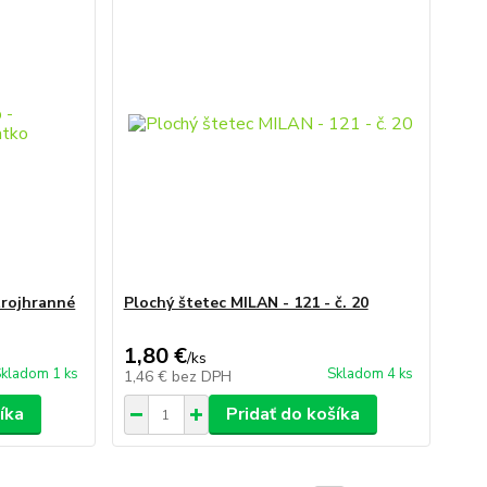
trojhranné
Plochý štetec MILAN - 121 - č. 20
1,80 €
/
ks
kladom 1 ks
Skladom 4 ks
1,46 €
bez DPH
íka
Pridať do košíka