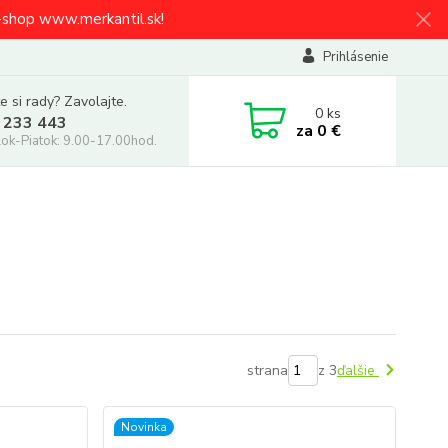
e-shop www.merkantil.sk!
Prihlásenie
e si rady? Zavolajte.
0
ks
 233 443
za
0 €
ok-Piatok: 9.00-17.00hod.
strana
z 3
ďalšie
Novinka