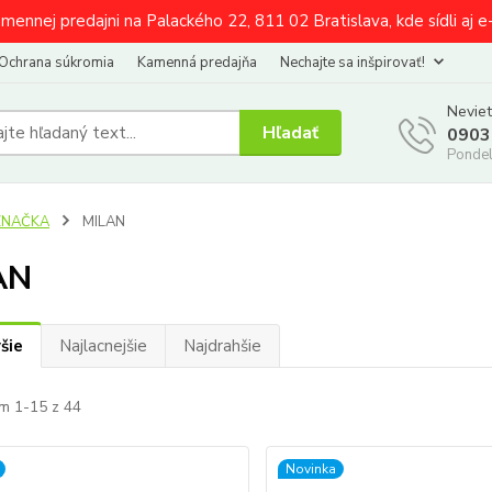
amennej predajni na Palackého 22, 811 02 Bratislava, kde sídli aj 
Ochrana súkromia
Kamenná predajňa
Nechajte sa inšpirovať!
Neviet
Hľadať
0903
Pondel
ZNAČKA
MILAN
AN
šie
Najlacnejšie
Najdrahšie
m 1-15 z 44
Novinka