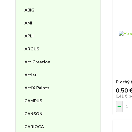
ABIG
AMI
APLI
ARGUS
Art Creation
Artist
Plochý š
ArtiX Paints
0,50 
0,41 €
b
CAMPUS
CANSON
CARIOCA