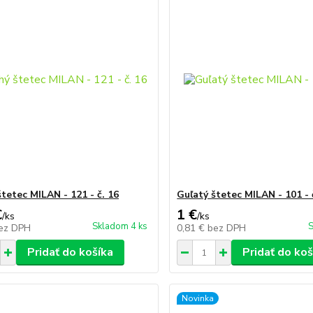
tetec MILAN - 121 - č. 16
Guľatý štetec MILAN - 101 - 
€
1 €
/
ks
/
ks
Skladom 4 ks
S
ez DPH
0,81 €
bez DPH
Pridať do košíka
Pridať do koš
Novinka