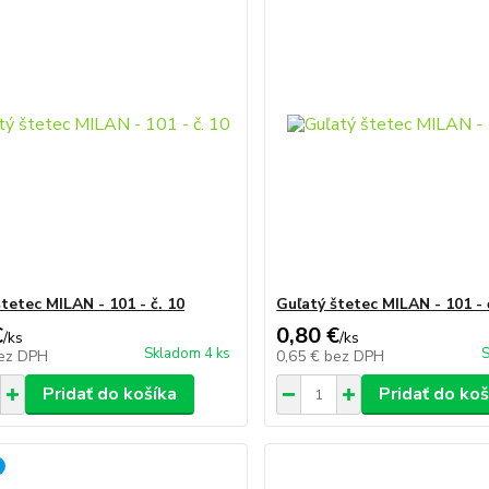
tetec MILAN - 101 - č. 10
Guľatý štetec MILAN - 101 - 
€
0,80 €
/
ks
/
ks
Skladom 4 ks
S
ez DPH
0,65 €
bez DPH
Pridať do košíka
Pridať do koš