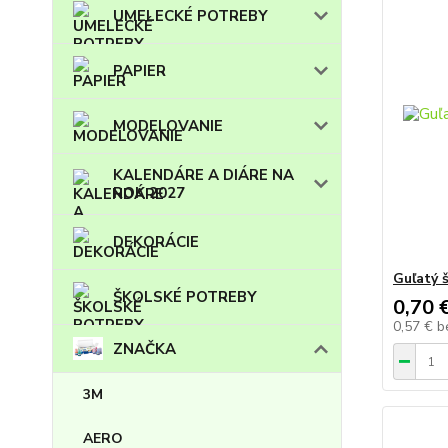
UMELECKÉ POTREBY
PAPIER
MODELOVANIE
KALENDÁRE A DIÁRE NA
ROK 2027
DEKORÁCIE
Guľatý š
ŠKOLSKÉ POTREBY
0,70 
0,57 €
b
ZNAČKA
3M
AERO