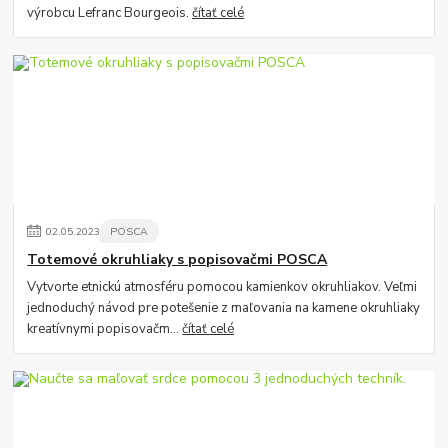
výrobcu Lefranc Bourgeois.
čítať celé
02
.
05
.
2023
POSCA
Totemové okruhliaky s popisovačmi POSCA
Vytvorte etnickú atmosféru pomocou kamienkov okruhliakov. Veľmi
jednoduchý návod pre potešenie z maľovania na kamene okruhliaky
kreatívnymi popisovačm...
čítať celé