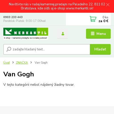
Navštívte nás v našej kamennej predajni na Palackého 22, 811 02
Bratislava, kde sídli aj e-shop www.merkantil.sk!
0
ks
0903 233 443
za
0 €
Pondelok-Piatok: 9.00-17.00hod.
Menu
Hľadať
Úvod
ZNAČKA
Van Gogh
Van Gogh
V tejto kategórii nebol nájdený žiadny tovar.