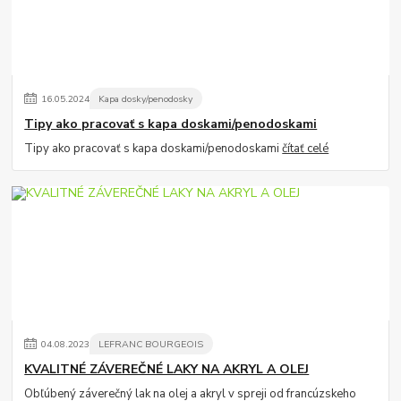
16
.
05
.
2024
Kapa dosky/penodosky
Tipy ako pracovať s kapa doskami/penodoskami
Tipy ako pracovať s kapa doskami/penodoskami
čítať celé
04
.
08
.
2023
LEFRANC BOURGEOIS
KVALITNÉ ZÁVEREČNÉ LAKY NA AKRYL A OLEJ
Obľúbený záverečný lak na olej a akryl v spreji od francúzskeho