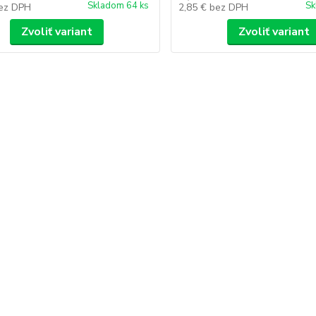
Skladom 64 ks
Sk
ez DPH
2,85 €
bez DPH
Zvoliť variant
Zvoliť variant