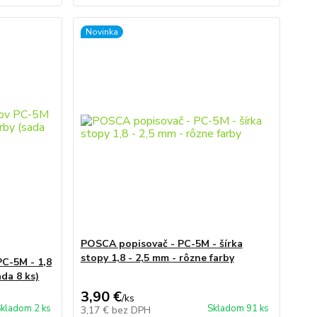
Novinka
POSCA popisovač - PC-5M - šírka
stopy 1,8 - 2,5 mm - rôzne farby
C-5M - 1,8
ada 8 ks)
3,90 €
/
ks
kladom 2 ks
Skladom 91 ks
3,17 €
bez DPH