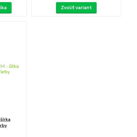
íka
Zvoliť variant
šírka
arby