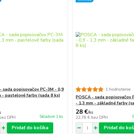
 sada popisovačov PC-3M - 0,9
1 hodnotenie
 - pastelové farby (sada 8 ks)
POSCA - sada popisovačov P
- 1,3 mm - základné farby (s
28 €
s
/
ks
Skladom 1 ks
S
bez DPH
22,76 €
bez DPH
Pridať do košíka
Pridať do koš