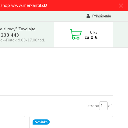
e-shop www.merkantil.sk!
Prihlásenie
e si rady? Zavolajte.
0
ks
 233 443
za
0 €
ok-Piatok: 9.00-17.00hod.
strana
z 1
Novinka