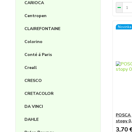
CARIOCA
Centropen
Novinka
CLAIREFONTAINE
Colorino
Conté á Paris
Creall
CRESCO
CRETACOLOR
DA VINCI
POSCA p
DAHLE
stopy 0
3,70 