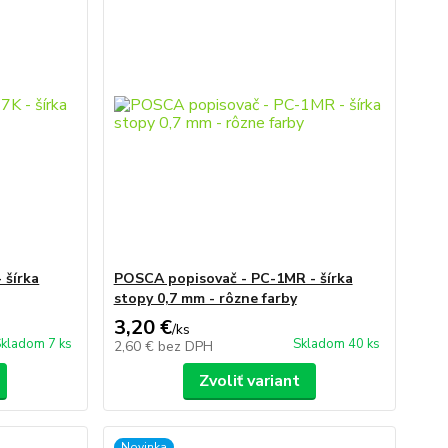
 šírka
POSCA popisovač - PC-1MR - šírka
stopy 0,7 mm - rôzne farby
3,20 €
/
ks
kladom 7 ks
Skladom 40 ks
2,60 €
bez DPH
Zvoliť variant
Novinka