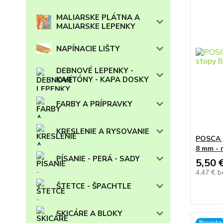
MALIARSKE PLÁTNA A
MALIARSKE LEPENKY
NAPÍNACIE LIŠTY
DEBNOVÉ LEPENKY -
KARTÓNY - KAPA DOSKY
FARBY A PRÍPRAVKY
KRESLENIE A RYSOVANIE
POSCA p
8 mm - 
PÍSANIE - PERÁ - SADY
5,50 
4,47 €
b
ŠTETCE - ŠPACHTLE
SKICÁRE A BLOKY
Novinka