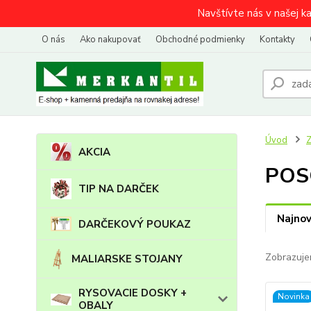
Navštívte nás v našej k
O nás
Ako nakupovať
Obchodné podmienky
Kontakty
Úvod
AKCIA
POS
TIP NA DARČEK
Najnov
DARČEKOVÝ POUKAZ
Zobrazuje
MALIARSKE STOJANY
RYSOVACIE DOSKY +
Novinka
OBALY