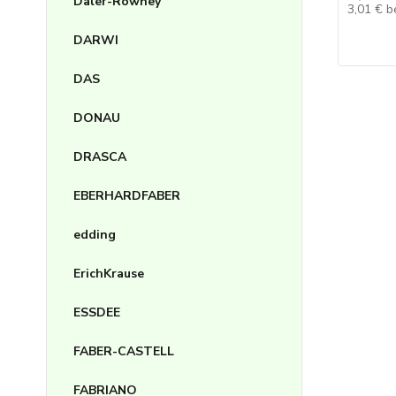
Daler-Rowney
3,01 €
b
DARWI
DAS
DONAU
DRASCA
EBERHARDFABER
edding
ErichKrause
ESSDEE
FABER-CASTELL
FABRIANO