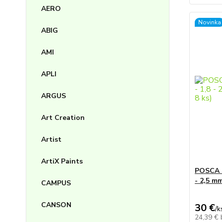
AERO
Novinka
ABIG
AMI
APLI
ARGUS
Art Creation
Artist
ArtiX Paints
POSCA -
- 2,5 mm
CAMPUS
CANSON
30 €
/
k
24,39 €