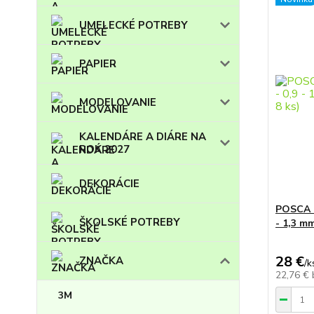
UMELECKÉ POTREBY
PAPIER
MODELOVANIE
KALENDÁRE A DIÁRE NA
ROK 2027
DEKORÁCIE
POSCA -
ŠKOLSKÉ POTREBY
- 1,3 mm
28 €
ZNAČKA
/
k
22,76 €
3M