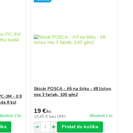
Skicár POSCA - A5 na šírku - 48 listov,
mix 3 farieb, 100 g/m2
C-3M - 0,9
ada 8 ks)
19 €
/
ks
kladom 2 ks
Skladom 1 ks
15,45 €
bez DPH
íka
Pridať do košíka