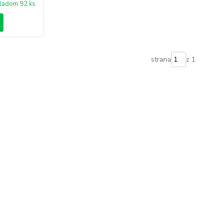
ladom 92 ks
strana
z 1