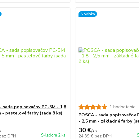
Novinka
 sada popisovačov PC-5M - 1,8
1 hodnotenie
 - pastelové farby (sada 8 ks)
POSCA - sada popisovačov P
- 2,5 mm - základné farby (s
30 €
s
/
ks
Skladom 2 ks
S
bez DPH
24,39 €
bez DPH