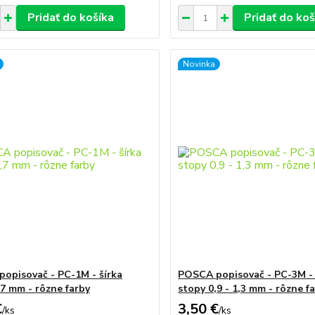
Pridať do košíka
Pridať do koš
Novinka
opisovač - PC-1M - šírka
POSCA popisovač - PC-3M - 
,7 mm - rôzne farby
stopy 0,9 - 1,3 mm - rôzne f
€
3,50 €
/
ks
/
ks