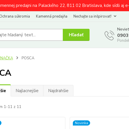
amennej predajni na Palackého 22, 811 02 Bratislava, kde sídli aj 
Ochrana súkromia
Kamenná predajňa
Nechajte sa inšpirovať!
Neviet
Hľadať
0903
Pondel
ZNAČKA
POSCA
CA
šie
Najlacnejšie
Najdrahšie
m 1-11 z 11
Novinka