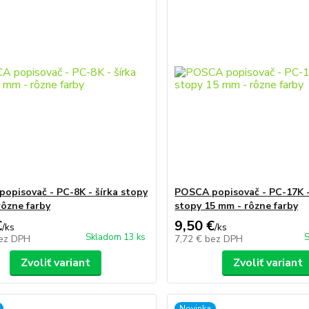
opisovač - PC-8K - šírka stopy
POSCA popisovač - PC-17K -
rôzne farby
stopy 15 mm - rôzne farby
€
9,50 €
/
ks
/
ks
Skladom 13 ks
S
ez DPH
7,72 €
bez DPH
Zvoliť variant
Zvoliť variant
Novinka