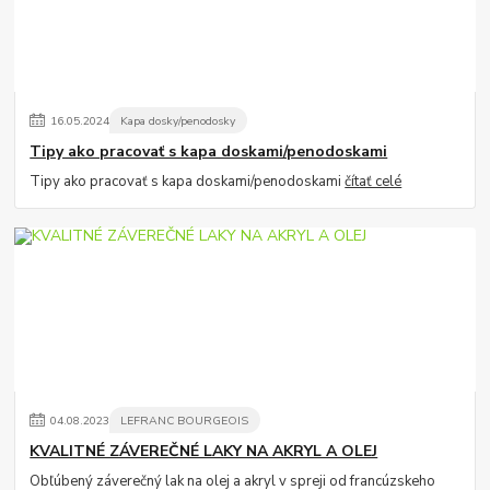
16
.
05
.
2024
Kapa dosky/penodosky
Tipy ako pracovať s kapa doskami/penodoskami
Tipy ako pracovať s kapa doskami/penodoskami
čítať celé
04
.
08
.
2023
LEFRANC BOURGEOIS
KVALITNÉ ZÁVEREČNÉ LAKY NA AKRYL A OLEJ
Obľúbený záverečný lak na olej a akryl v spreji od francúzskeho