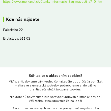
https://www.merkantil.sk/Clanky-Informacie-Zaujimavosti-a7_0.htm
Kde nás nájdete
Palackého 22
Bratislava, 811 02
Kontakty
Súhlasíte s ukladaním cookies?
www.merkantil.sk
Milí klienti, aby sme vám vedeli čo najlepšie odporúčať a ponúkať
maliarske a umelecké potreby, potrebujeme si do vášho
prehliadača uložiť takzvané cookies.
0903 233 443
Niektoré sú nevyhnutné pre správne fungovanie stránky, aby bol
Pondelok-Piatok: 9.00-17.00hod.
Váš zážitok z nakupovania čo najlepší.
objednavky@merkantil-obchod.sk
Akceptovaním všetkých vám vieme poskytovať zmysluplné a