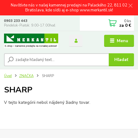
Navštívte nás v našej kamennej predajni na Palackého 22, 811 02
Bratislava, kde sídli aj e-shop www.merkantil.sk!
0
ks
0903 233 443
za
0 €
Pondelok-Piatok: 9.00-17.00hod.
Menu
Hľadať
Úvod
ZNAČKA
SHARP
SHARP
V tejto kategórii nebol nájdený žiadny tovar.