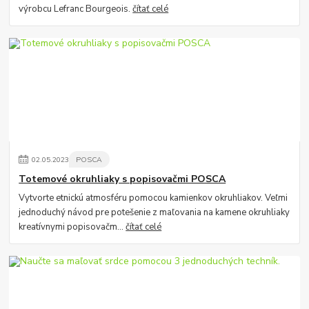
výrobcu Lefranc Bourgeois.
čítať celé
02
.
05
.
2023
POSCA
Totemové okruhliaky s popisovačmi POSCA
Vytvorte etnickú atmosféru pomocou kamienkov okruhliakov. Veľmi
jednoduchý návod pre potešenie z maľovania na kamene okruhliaky
kreatívnymi popisovačm...
čítať celé