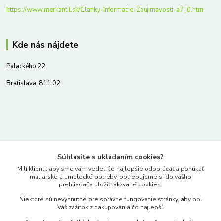
https://www.merkantil.sk/Clanky-Informacie-Zaujimavosti-a7_0.htm
Kde nás nájdete
Palackého 22
Bratislava, 811 02
Kontakty
Súhlasíte s ukladaním cookies?
www.merkantil.sk
Milí klienti, aby sme vám vedeli čo najlepšie odporúčať a ponúkať
maliarske a umelecké potreby, potrebujeme si do vášho
prehliadača uložiť takzvané cookies.
0903 233 443
Niektoré sú nevyhnutné pre správne fungovanie stránky, aby bol
Pondelok-Piatok: 9.00-17.00hod.
Váš zážitok z nakupovania čo najlepší.
objednavky@merkantil-obchod.sk