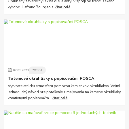
Obľúbený záverečný lak na olej a akryl v spreji od francúzskeho
výrobcu Lefranc Bourgeois.
čítať celé
02
.
05
.
2023
POSCA
Totemové okruhliaky s popisovačmi POSCA
Vytvorte etnickú atmosféru pomocou kamienkov okruhliakov. Veľmi
jednoduchý návod pre potešenie z maľovania na kamene okruhliaky
kreatívnymi popisovačm...
čítať celé