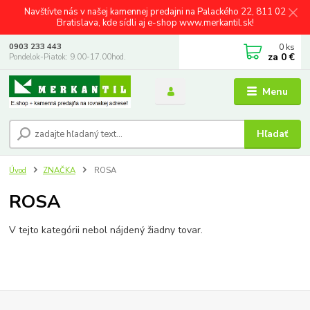
Navštívte nás v našej kamennej predajni na Palackého 22, 811 02
Bratislava, kde sídli aj e-shop www.merkantil.sk!
0
ks
0903 233 443
za
0 €
Pondelok-Piatok: 9.00-17.00hod.
Menu
Hľadať
Úvod
ZNAČKA
ROSA
ROSA
V tejto kategórii nebol nájdený žiadny tovar.