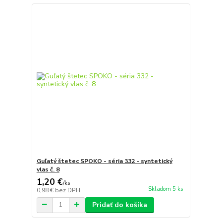
Guľatý štetec SPOKO - séria 332 - syntetický
vlas č. 8
1,20 €
/
ks
Skladom 5 ks
0,98 €
bez DPH
Pridať do košíka