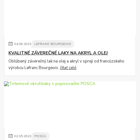
04
.
08
.
2023
LEFRANC BOURGEOIS
KVALITNÉ ZÁVEREČNÉ LAKY NA AKRYL A OLEJ
Obľúbený záverečný lak na olej a akryl v spreji od francúzskeho
výrobcu Lefranc Bourgeois.
čítať celé
02
.
05
.
2023
POSCA