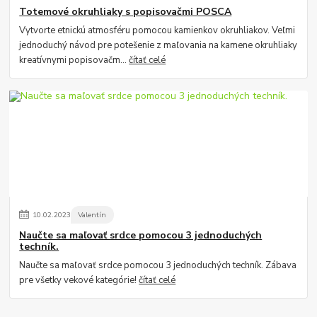
Totemové okruhliaky s popisovačmi POSCA
Vytvorte etnickú atmosféru pomocou kamienkov okruhliakov. Veľmi
jednoduchý návod pre potešenie z maľovania na kamene okruhliaky
kreatívnymi popisovačm...
čítať celé
10
.
02
.
2023
Valentín
Naučte sa maľovať srdce pomocou 3 jednoduchých
techník.
Naučte sa maľovať srdce pomocou 3 jednoduchých techník. Zábava
pre všetky vekové kategórie!
čítať celé