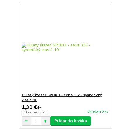
Guľatý štetec SPOKO - séria 332 - syntetický
vlas č. 10
1,30 €
/
ks
Skladom 5 ks
1,06 €
bez DPH
Pridať do košíka