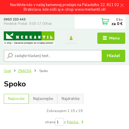
Navštívte nás v našej kamennej predajni na Palackého 22, 811 02
Bratislava, kde sídli aj e-shop www.merkantil.sk!
0
ks
0903 233 443
za
0 €
Pondelok-Piatok: 9.00-17.00hod.
Menu
Hľadať
Úvod
ZNAČKA
Spoko
Spoko
Najnovšie
Najlacnejšie
Najdrahšie
Zobrazujem 1-15 z 19
strana
z 2
ďalšie