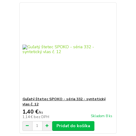
Guľatý štetec SPOKO - séria 332 - syntetický
vlas č. 12
1,40 €
/
ks
Skladom 8 ks
1,14 €
bez DPH
Pridať do košíka