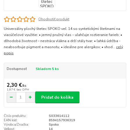
Ohodnotiť produkt
Univerzálny plochý štetec SPOKO veľ. 14 so syntetickými štetinami na
viacúčelové využitie: • jemný pružný vlas – uľahčuje roztieranie farieb; •
dlhodobá životnosť – nestráca vlákna a drží stály tvar; • ľahká údržba -
neabsorbuje pigment a masnotu; • ideálne pre alergikov; • vhod...
celý
popis
Dostupnosť
Skladom 5 ks
2,30 €
/
ks
1,87 €
bez DPH
Pridať do košíka
Číslo produktu:
S033614112
EAN kód:
8594157936319
Výrobca/Značka:
Spoko
Veľkosť:
14