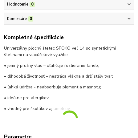
Hodnotenie
0
Komentáre
0
Kompletné špecifikácie
Univerzálny plochý štetec SPOKO veľ. 14 so syntetickými
štetinami na viacúčelové využitie:
• jemný pružný vlas – uľahčuje roztieranie farieb;
• dlhodobá životnosť – nestráca vlákna a drží stály tvar;
• ľahká údržba - neabsorbuje pigment a masnotu;
• ideálne pre alergikov;
• vhodný pre školákov aj umelcov.
Parametre