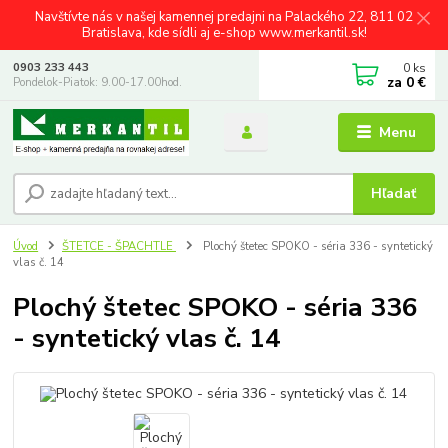
Navštívte nás v našej kamennej predajni na Palackého 22, 811 02
Bratislava, kde sídli aj e-shop www.merkantil.sk!
0
ks
0903 233 443
za
0 €
Pondelok-Piatok: 9.00-17.00hod.
Menu
Hľadať
Úvod
ŠTETCE - ŠPACHTLE
Plochý štetec SPOKO - séria 336 - syntetický
vlas č. 14
Plochý štetec SPOKO - séria 336
- syntetický vlas č. 14