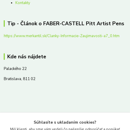
Kontakty
Tip - Článok o FABER-CASTELL Pitt Artist Pens
https://www.merkantil.sk/Clanky-Informacie-Zaujimavosti-a7_0.htm
Kde nás nájdete
Palackého 22
Bratislava, 811 02
Kontakty
Súhlasíte s ukladaním cookies?
www.merkantil.sk
Milí klienti, aby sme vám vedeli čo najlepšie odporúčať a ponúkať