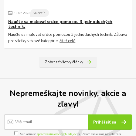
10
.
02
.
2023
Valentín
Naučte sa maľovať srdce pomocou 3 jednoduchých
techník.
Naučte sa maľovať srdce pomocou 3 jednoduchých techník. Zábava
pre všetky vekové kategórie!
čítať celé
Zobraziť všetky články
Nepremeškajte novinky, akcie a
zľavy!
Prihlásiť sa
Súhlasím so
spracovaním osobných údajov
za účelom zasielania newslettera.