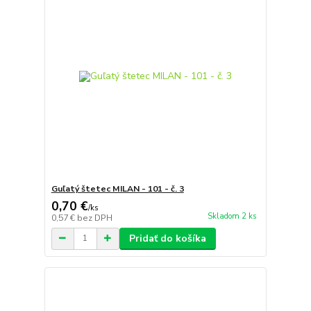
Guľatý štetec MILAN - 101 - č. 3
0,70 €
/
ks
Skladom 2 ks
0,57 €
bez DPH
Pridať do košíka