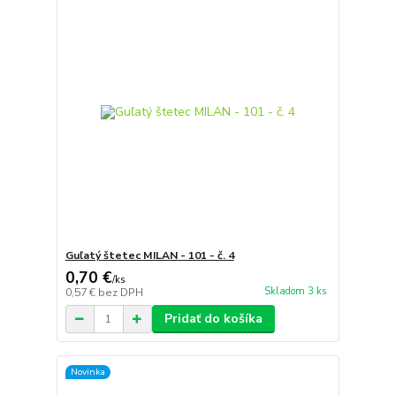
Guľatý štetec MILAN - 101 - č. 4
0,70 €
/
ks
Skladom 3 ks
0,57 €
bez DPH
Pridať do košíka
Novinka