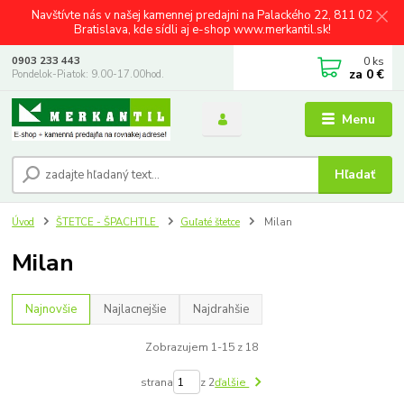
Navštívte nás v našej kamennej predajni na Palackého 22, 811 02
Bratislava, kde sídli aj e-shop www.merkantil.sk!
0
ks
0903 233 443
za
0 €
Pondelok-Piatok: 9.00-17.00hod.
Menu
Hľadať
Úvod
ŠTETCE - ŠPACHTLE
Guľaté štetce
Milan
Milan
Najnovšie
Najlacnejšie
Najdrahšie
Zobrazujem 1-15 z 18
strana
z 2
ďalšie