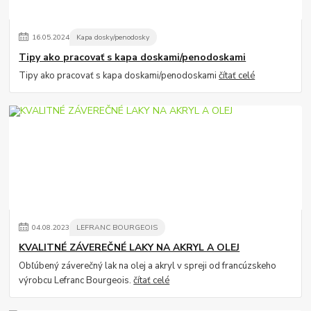
16
.
05
.
2024
Kapa dosky/penodosky
Tipy ako pracovať s kapa doskami/penodoskami
Tipy ako pracovať s kapa doskami/penodoskami
čítať celé
04
.
08
.
2023
LEFRANC BOURGEOIS
KVALITNÉ ZÁVEREČNÉ LAKY NA AKRYL A OLEJ
Obľúbený záverečný lak na olej a akryl v spreji od francúzskeho
výrobcu Lefranc Bourgeois.
čítať celé