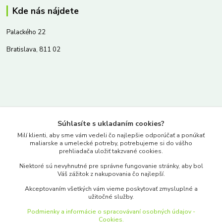
Kde nás nájdete
Palackého 22
Bratislava, 811 02
Kontakty
Súhlasíte s ukladaním cookies?
www.merkantil.sk
Milí klienti, aby sme vám vedeli čo najlepšie odporúčať a ponúkať
maliarske a umelecké potreby, potrebujeme si do vášho
prehliadača uložiť takzvané cookies.
0903 233 443
Niektoré sú nevyhnutné pre správne fungovanie stránky, aby bol
Pondelok-Piatok: 9.00-17.00hod.
Váš zážitok z nakupovania čo najlepší.
objednavky@merkantil-obchod.sk
Akceptovaním všetkých vám vieme poskytovať zmysluplné a
užitočné služby.
Podmienky a informácie o spracovávaní osobných údajov -
Cookies.