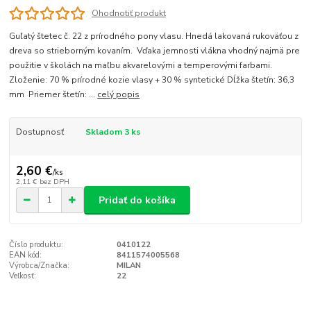
Ohodnotiť produkt
Guľatý štetec č. 22 z prírodného pony vlasu. Hnedá lakovaná rukoväťou z
dreva so strieborným kovaním. Vďaka jemnosti vlákna vhodný najmä pre
použitie v školách na maľbu akvarelovými a temperovými farbami.
Zloženie: 70 % prírodné kozie vlasy + 30 % syntetické Dĺžka štetín: 36,3
mm Priemer štetín: ...
celý popis
Dostupnosť
Skladom 3 ks
2,60 €
/
ks
2,11 €
bez DPH
Pridať do košíka
Číslo produktu:
0410122
EAN kód:
8411574005568
Výrobca/Značka:
MILAN
Veľkosť:
22