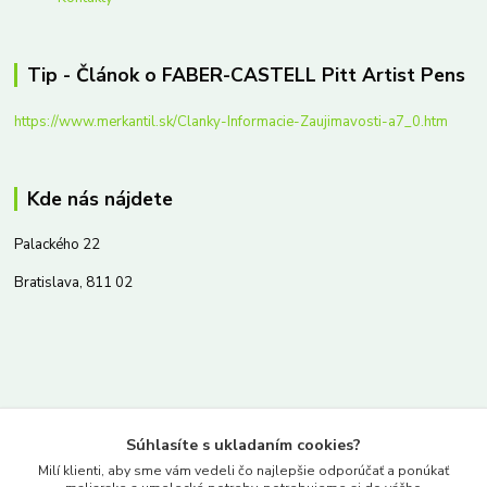
Tip - Článok o FABER-CASTELL Pitt Artist Pens
https://www.merkantil.sk/Clanky-Informacie-Zaujimavosti-a7_0.htm
Kde nás nájdete
Palackého 22
Bratislava, 811 02
Kontakty
Súhlasíte s ukladaním cookies?
www.merkantil.sk
Milí klienti, aby sme vám vedeli čo najlepšie odporúčať a ponúkať