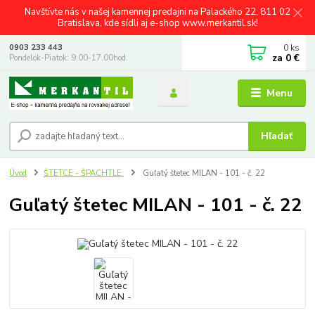
Navštívte nás v našej kamennej predajni na Palackého 22, 811 02
Bratislava, kde sídli aj e-shop www.merkantil.sk!
0
ks
0903 233 443
za
0 €
Pondelok-Piatok: 9.00-17.00hod.
Menu
Hľadať
Úvod
ŠTETCE - ŠPACHTLE
Guľatý štetec MILAN - 101 - č. 22
Guľatý štetec MILAN - 101 - č. 22